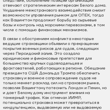
следствие, ослабление позиций организации
отвечают стратегическим интересам Белого дома.
Ухудшение межстранового взаимодействия снизит
возможности управления рынком для ОПЕК, тогда
как Вашингтон продолжит борьбу за сырьевые
базы и контроль над морскими перевозками, в том
числе с помощью финансовых механизмов.
В связи с обострением конфликта некоторые
ведущие страховщики объявили о прекращении
покрытия военных рисков для судов, следующих
через Персидский залив. Это создало
юридические и финансовые препятствия для
большинства крупных судовладельцев и
фрахтователей, работающих в регионе. Обещание
президента США Дональда Трампа обеспечить
страховку и военное сопровождение судов не
только меняет расклад сил на страховом рынке,
позволяя Вашингтону потеснить Лондон и Пекин, но
и дает Белому дому инструмент влияния на
танкерный трафик. Как отмечал ИИМР,
потенциально страховка может превратиться в
«индульгенцию», выдаваемую или не выдаваемую