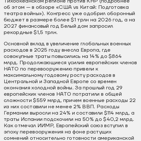
Тихоокеанском регионе против КНР (подробнее
об этом — в обзоре «США vs Китай: Подготовка
театра войны»). Конгресс уже одобрил оборонный
бюджет в размере более $1 трлн на 2026 год, а на
2027 финансовый год Белый дом запросил
рекордные $1,5 трлн.
Основной вклад в увеличение глобальных военных
расходов в 2025 году внесла Европа, где
совокупные траты повысились на 14% до $864
млрд. Продолжающиеся усилия европейских членов
НАТО по перевооружению привели к
максимальному годовому росту расходов в
Центральной и Западной Европе со времен
окончания холодной войны. За прошлый год 29
европейских членов НАТО потратили в общей
сложности $559 млрд, причем военные расходы 22
из них составили не менее 2% ВВП. Расходы
Германии выросли на 24% и составили $114 млрд, а
траты Испании подскочили на 50% до $40,2 млрд.
Как отмечал ИИМР, Европейский союз вступил в
эпоху перевооружения на фоне растущих
сомнений относительно готовности американской