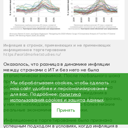
Инфляция в странах, применяющих и не применяющих
инфляционное таргетирование
https://worldmarketstudies.ru/
Оказалось, что разница в динамике инфляции
между странами с ИТ и без него не была
статистически значимой. После глобального шока
предложения инфляция подскочила в странах из
Мы обрабатываем cookies, чтобы сделать
обеих категорий, достигнув пика в среднем на
наш сайт удобнее и персонализированее
уровне около 9%. Инфляционные ожидания в
для вас. Подробнее:
политика
экономиках с ИТ не были заякорены более прочно,
использования cookies и защита данных
.
у них не наблюдались однозначно более низкие
реальные экономические издержки.
Принять
Инфляционное таргетирование было признано
успешным подходом в условиях, когда инфляция в