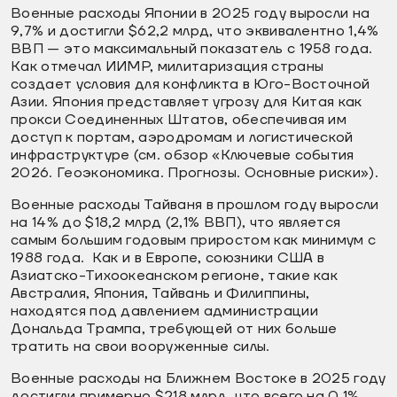
Военные расходы Японии в 2025 году выросли на
9,7% и достигли $62,2 млрд, что эквивалентно 1,4%
ВВП — это максимальный показатель с 1958 года.
Как отмечал ИИМР, милитаризация страны
создает условия для конфликта в Юго-Восточной
Азии. Япония представляет угрозу для Китая как
прокси Соединенных Штатов, обеспечивая им
доступ к портам, аэродромам и логистической
инфраструктуре (см. обзор «Ключевые события
2026. Геоэкономика. Прогнозы. Основные риски»).
Военные расходы Тайваня в прошлом году выросли
на 14% до $18,2 млрд (2,1% ВВП), что является
самым большим годовым приростом как минимум с
1988 года. Как и в Европе, союзники США в
Азиатско-Тихоокеанском регионе, такие как
Австралия, Япония, Тайвань и Филиппины,
находятся под давлением администрации
Дональда Трампа, требующей от них больше
тратить на свои вооруженные силы.
Военные расходы на Ближнем Востоке в 2025 году
достигли примерно $218 млрд, что всего на 0,1%