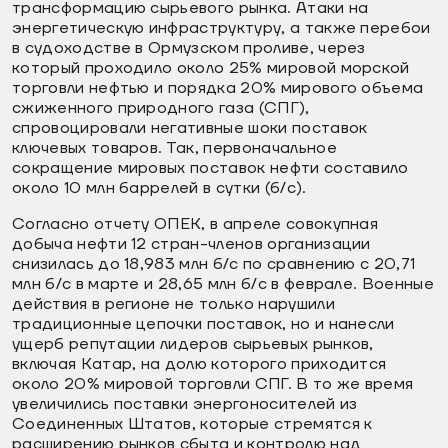
трансформацию сырьевого рынка. Атаки на
энергетическую инфраструктуру, а также перебои
в судоходстве в Ормузском проливе, через
который проходило около 25% мировой морской
торговли нефтью и порядка 20% мирового объема
сжиженного природного газа (СПГ),
спровоцировали негативные шоки поставок
ключевых товаров. Так, первоначальное
сокращение мировых поставок нефти составило
около 10 млн баррелей в сутки (б/с).
Согласно отчету ОПЕК, в апреле совокупная
добыча нефти 12 стран-членов организации
снизилась до 18,983 млн б/с по сравнению с 20,71
млн б/с в марте и 28,65 млн б/с в феврале. Военные
действия в регионе не только нарушили
традиционные цепочки поставок, но и нанесли
ущерб репутации лидеров сырьевых рынков,
включая Катар, на долю которого приходится
около 20% мировой торговли СПГ. В то же время
увеличились поставки энергоносителей из
Соединенных Штатов, которые стремятся к
расширению рынков сбыта и контролю над