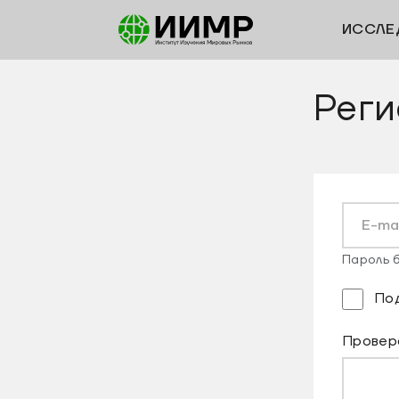
ИССЛЕ
Реги
Пароль б
По
Провер