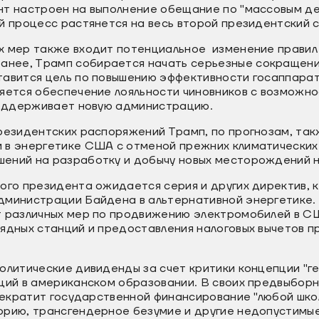
нт настроен на выполнение обещание по "массовым д
й процесс растянется на весь второй президентский с
х мер также входит потенциальное изменение прави
ранее, Трамп собирается начать серьезные сокращени
тавится цель по повышению эффективности госаппара
ляется обеспечение лояльности чиновников с возможн
 поддерживает новую администрацию.
резидентских распоряжений Трамп, по прогнозам, так
 в энергетике США с отменой прежних климатических
ений на разработку и добычу новых месторождений не
ого президента ожидается серия и других директив, 
дминистрации Байдена в альтернативной энергетике. 
 различных мер по продвижению электромобилей в США
ядных станций и предоставления налоговых вычетов п
олитические дивиденды за счет критики концепции "г
ций в американском образовании. В своих предвыборн
прекратит государственной финансирование "любой шко
орию, трансгендерное безумие и другие недопустимые