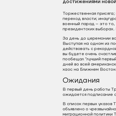
достижениями новой
Торжественная присяга;
переход власти; инаугур
военный парад – это то
президентских выборах. 
За день до церемонии в
Выступая на одном из п
действовать с рекордной
вы будете очень счастли
пообещал "лучший первы
дней во всей американск
хаос на Ближнем Восток
Ожидания
В первый день работы Т
ожидается подписание ок
В список первых указов 
объявлено о чрезвычайн
миграционной политики Т