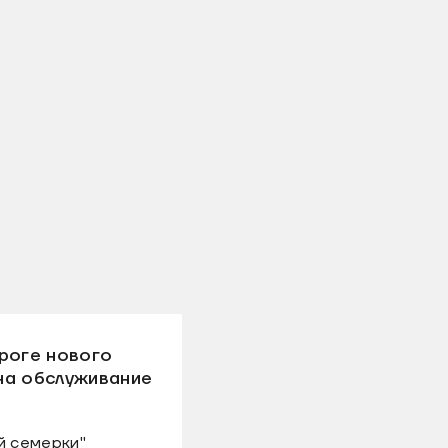
роге нового
на обслуживание
й семерки"