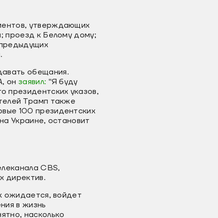
ументов, утверждающих
; проезд к Белому дому;
а предыдущих
.
давать обещания.
А, он
заявил:
"Я буду
о президентских указов,
ателей Трамп также
рвые 100 президентских
 на Украине, остановит
елеканала CBS,
х директив.
ак ожидается, войдет
ния в жизнь
ятно, насколько