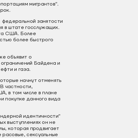
епортациям мигрантов".
рок.
л федеральной занятости
я в штате госслужащих.
та США. Более
остью более быстрого
же объявит о
 ограничений Байдена и
фти и газа.
которые начнут отменять
В частности,
, в том числе в плане
ри покупке данного вида
ендерной идентичности"
ых выступлениях он не
лы, которая продвигает
 расовые, сексуальные