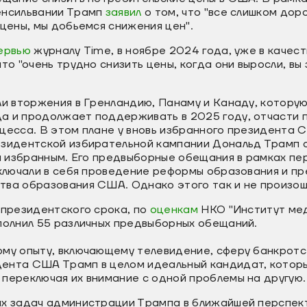
енсильвании Трамп
заявил
о том, что "все слишком дор
 цены, мы добьемся снижения цен".
ервью
журналу Time, в ноябре 2024 года, уже в качес
то "очень трудно снизить цены, когда они выросли, вы 
ли вторжения в Гренландию, Панаму и Канаду, которую
а и продолжает поддерживать в 2025 году, отчасти п
цесса. В этом плане у вновь избранного президента 
езидентской избирательной кампании Дональд Трамп 
чи избранным. Его предвыборные обещания в рамках п
включали в себя проведение реформы образования и п
тва образования США. Однако этого так и не произо
 президентского срока, по
оценкам
НКО "Институт ме
полнил 55 различных предвыборных обещаний.
ому опыту, включающему телевидение, сферу банкротс
ента США Трамп в целом идеальный кандидат, котор
переключая их внимание с одной проблемы на другую.
ых задач администрации Трампа в ближайшей перспек