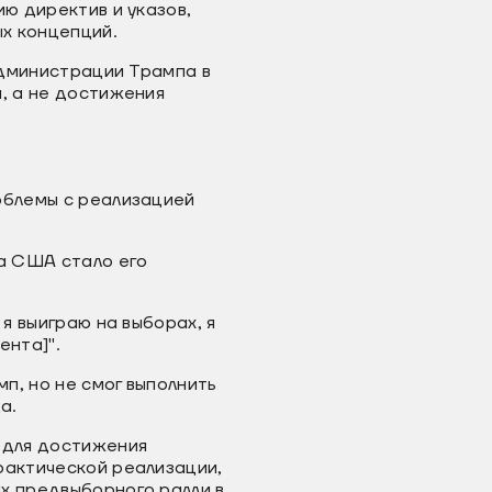
ию директив и указов,
х концепций.
администрации Трампа в
, а не достижения
облемы с реализацией
а США стало его
 я выиграю на выборах, я
ента]".
п, но не смог выполнить
да.
 для достижения
рактической реализации,
х предвыборного ралли в