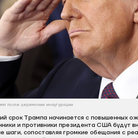
мп после церемонии инаугурации
ий срок Трампа начинается с повышенных ож
нники и противники президента США будут в
е шаги, сопоставляя громкие обещания с ре