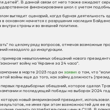
ля детей". В данной связи от него также ожидают сер
сударственное финансирование школ с учетом подобны
елом выглядит сценарий, когда бурная деятельность 
а в основном начнется с разрушения наследия Байдена
в внутри страны и во внешней политике.
ать" по целому ряду вопросов, отмечая возможные пр
ний незадолго до инаугурации.
х примеров невыполнимых обещаний нового президент
"закончит войну на Украине за 24 часа".
кампании в марте 2023 года он
заявил
о том, что "если
этой войны еще до того, как займу должность [презид
 первых предвыборных обещаний, которое сделал Трам
 кампании и последующей победы на выборах 2024 го
 которую новый американский президент, использовал
езультатов, не имея при этом возможностей для ее п
ещание снизить потребительские цены в США. В рамка