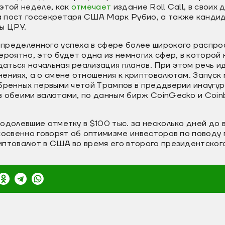
этой неделе, как
отмечает
издание Roll Call, в своих
 пост госсекретаря США Марк Рубио, а также канди
ы ЦРУ.
пределенного успеха в сфере более широкого распро
ероятно, это будет одна из немногих сфер, в которой
ться начальная реализация планов. При этом речь ид
ениях, а о смене отношения к криптовалютам. Запуск
бренных первыми четой Трампов в преддверии инаугур
 обеими валютами, по данным бирж CoinGecko и Coinb
одолевшие отметку в $100 тыс. за несколько дней до
косвенно говорят об оптимизме инвесторов по поводу
иптовалют в США во время его второго президентского