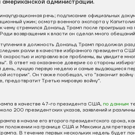
 американской администрации.
 инаугурационная речь; подписание официальных док
ационный ужин; осмотр военного экспорта у Капитолия
, к чему стремился Дональд Трамп после проигрыша н
Ради возвращения к власти он сделал много обещаний
ступления в должность Дональд Трамп продолжал раз
оследних ралли в качестве избранного президента СШ
 скоростью и исправлю все проблемы, вы увидите мног
вы". В ответ на оказанное доверие со стороны избир
й день, лучшую первую неделю и самые выдающиеся пе
ой истории". Он также пообещал, что "закончит войну
е, предотвратит Третью мировую войну".
рампа в качестве 47-го президента США,
по данным
т
оло 200 президентских указов, заявлений и различны
Трампа в начале его второго президентского срока, к
ом положении на границе США и Мексики для претворе
рампа. В течение первых нескольких недель будет пон