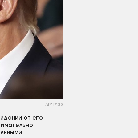
AP/TASS
иданий от его
нимательно
альными