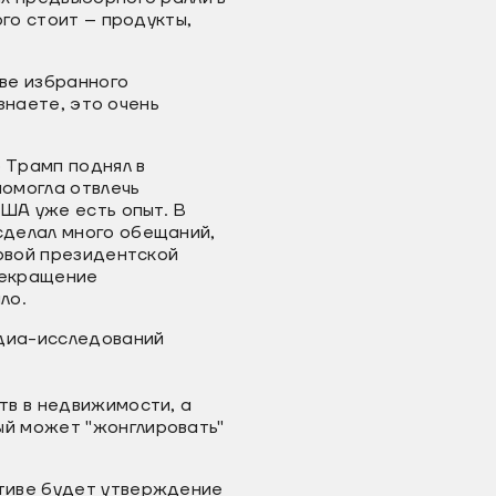
ого стоит – продукты,
тве избранного
знаете, это очень
 Трамп поднял в
омогла отвлечь
США уже есть опыт. В
сделал много обещаний,
ервой президентской
рекращение
шло.
диа-исследований
тв в недвижимости, а
ый может "жонглировать"
тиве будет утверждение