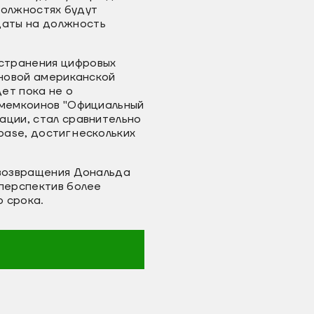
 должностях будут
даты на должность
странения цифровых
 новой американской
ет пока не о
 мемкоинов "Официальный
ации, стал сравнительно
ase, достиг нескольких
 возвращения Дональда
 перспектив более
 срока.