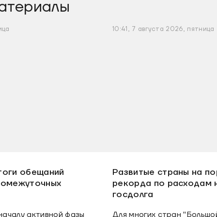
атериалы
ица
10:41, 7 августа 2026, пятница
тоги обещаний
Развитые страны на по
ромежуточных
рекорда по расходам 
госдолга
ачалу активной фазы
Для многих стран "Большо