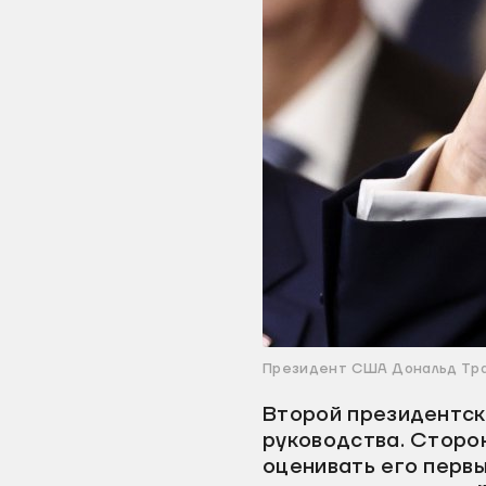
Президент США Дональд Тра
Второй президентск
руководства. Сторо
оценивать его первы