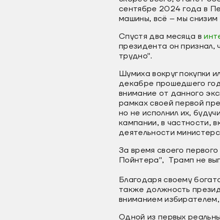
сентябре 2024 года в П
машины, всё – мы снизим
Cпустя два месяца в
инт
президента он признал, ч
трудно".
Шумиха вокруг покупки и
декабре прошедшего год
внимание от данного экс
рамках своей первой пр
но не исполнил их, буду
кампании, в частности, 
деятельности министерс
За время своего первого
Пойнтера", Трамп не вы
Благодаря своему богат
также должность презид
вниманием избирателем, 
Одной из первых реальн