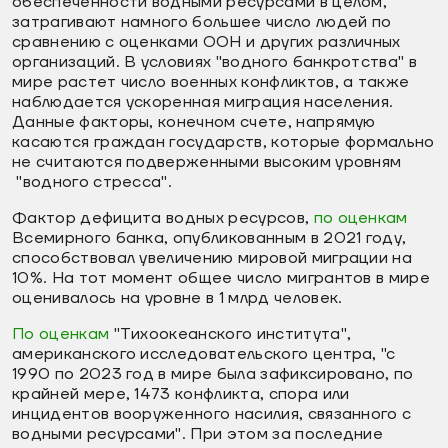
обеспеченности водными ресурсами в целом,
затрагивают намного большее число людей по
сравнению с оценками ООН и других различных
организаций. В условиях "водного банкротства" в
мире растет число военных конфликтов, а также
наблюдается ускоренная миграция населения.
Данные факторы, конечном счете, напрямую
касаются граждан государств, которые формально
не считаются подверженными высоким уровням
"водного стресса".
Фактор дефицита водных ресурсов,
по оценкам
Всемирного банка, опубликованным в 2021 году,
способствовал увеличению мировой миграции на
10%. На тот момент общее число мигрантов в мире
оценивалось на уровне в 1 млрд человек.
По оценкам
"Тихоокеанского института",
американского исследовательского центра, "с
1990 по 2023 год в мире была зафиксировано, по
крайней мере, 1473 конфликта, спора или
инцидентов вооруженного насилия, связанного с
водными ресурсами". При этом за последние