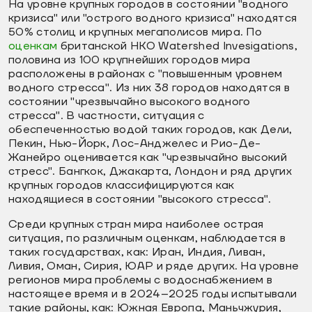
На уровне крупных городов в состоянии "водного
кризиса" или "острого водного кризиса" находятся
50% столиц и крупных мегаполисов мира. По
оценкам
британской НКО Watershed Invesigations,
половина из 100 крупнейших городов мира
расположены в районах с "повышенным уровнем
водного стресса". Из них 38 городов находятся в
состоянии "чрезвычайно высокого водного
стресса". В частности, ситуация с
обеспеченностью водой таких городов, как Дели,
Пекин, Нью-Йорк, Лос-Анджелес и Рио-Де-
Жанейро оценивается как "чрезвычайно высокий
стресс". Бангкок, Джакарта, Лондон и ряд других
крупных городов классифицируются как
находящиеся в состоянии "высокого стресса".
Среди крупных стран мира наиболее острая
ситуация, по различным оценкам, наблюдается в
таких государствах, как: Иран, Индия, Ливан,
Ливия, Оман, Сирия, ЮАР и ряде других. На уровне
регионов мира проблемы с водоснабжением в
настоящее время и в 2024–2025 годы испытывали
такие районы, как: Южная Европа, Маньчжурия,