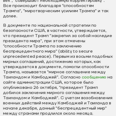
век", "совершают необходимую корректировку".
Все происходит благодаря "способностям
Трампа", "миротворческим усилиям Трампа" и так
далее.
В документе по национальной стратегии по
безопасности США, в частности, утверждается,
что президент Трамп "закрепил за собой наследие
президента мира", при этом отмечены
"способности Трампа по заключению
беспрецедентного мира" (ability to secure
unprecedented peace). Первым из восьми подобных
мирных соглашений, достижению которых, как
утверждается в документе, помогли способности
Трампа, называется "мирное соглашение между
Таиландом и Камбоджей". Согласно
сообщению
на
сайте администрации США, которое было
опубликовано 26 октября, "президент Трамп
добился заключения мирного соглашения между
Таиландом и Камбоджей". С учетом возобновления
военных действий между Камбоджей и Таиланда в
начале декабря, данный "беспрецедентный мир"
между странами продлился около месяца.