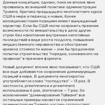
Данные концепции, однако, пока не вполне явно
проявились во внешней политике администрации
Трампа. Критика предыдущего многолетнего курса
США в мире и переход к новым, более
изоляционистским позициям имеют вынужденный
характер. Если бы США могли сохранить прежние
возможности по вмешательству в дела других
стран без накопления внутренних негативных
последствий в виде роста госдолга, повышения
имущественного неравенства и обострения
кризиса стоимости жизни – они бы продолжали
попытки строительства "порядка, основанного на
правилах" в прежнем формате.
Новый документ вполне явно показывает, что США
все еще добиваются сохранения доминирующих
позиций в мире. В документе многократно
употребляется слово "господство" – 13 раз. В
частности, preeminence и preeminent
использованы 6 раз, dominance – 7 раз. За
исключением "доминирования Тайваня" все
остальные примеры касаются стремлений
администрации Трампа достичь господства/