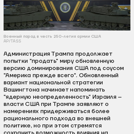
Военный парад в честь 250-летия армии США
AP/TASS
Администрация Трампа продолжает
попытки "продать" миру обновленную
версию доминирования США под соусом
"Америка прежде всего". Обновленный
вариант национальной стратегии
Вашингтона начинает напоминать
"ядерную неопределенность" Израиля –
власти США при Трампе заявляют о
намерениях придерживаться более
рационального подхода во внешней
политике, но при этом стремятся
сохранить возможность влияния на