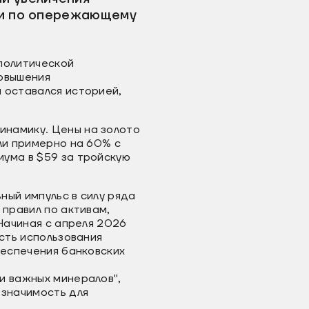
ии по опережающему
политической
повышения
 оставался историей,
инамику. Цены на золото
ли примерно на 60% с
мума в $59 за тройскую
ный импульс в силу ряда
 правил по активам,
 Начиная с апреля 2026
ость использования
беспечения банковских
и важных минералов",
значимость для