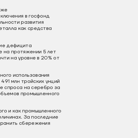
кже
включения в госфонд
льности развития
еталла как средства
ние дефицита
 на протяжении 5 лет
очти на уровне в 20% от
ного использования
491 млн тройских унций
ие спроса на серебро за
 объемов промышленного
ого и как промышленного
величинах. За последние
охранить сбережения