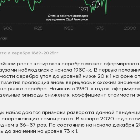
та и серебра 1869-2025гг
нейшем росте котировок серебра может сформировать
аузами наблюдался с начала 1980-х. В первую полови
мости серебра упал до уровней ниже 20 к 1 на фоне 
тилетия пропорция вновь вернулась к схожим значени
на рынке серебра. Начиная с 1980-х годов, сформиро
тдельные эпизоды снижения, коэффициент стоимости з
ды наблюдаются признаки разворота данной тенденци
 опережающие темпы роста. В январе 2020 года сто
днем в 86–87 раз. По состоянию на начало декабря 2
 до значений на уровне 73 к 1.