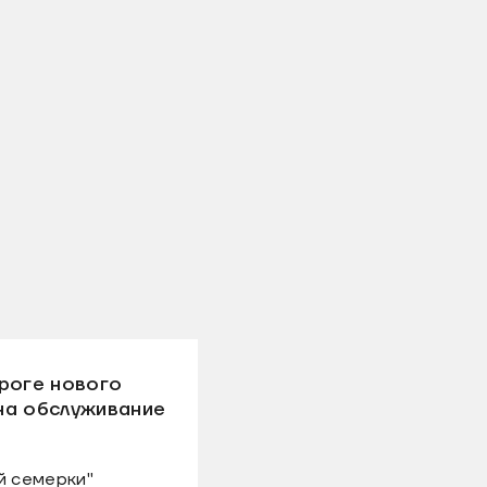
роге нового
на обслуживание
й семерки"