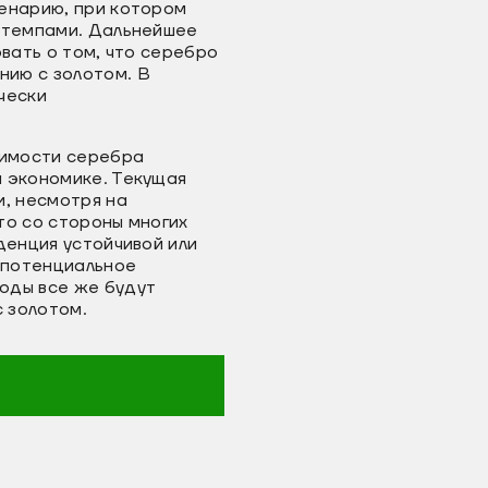
ценарию, при котором
и темпами. Дальнейшее
вать о том, что серебро
нию с золотом. В
чески
оимости серебра
й экономике. Текущая
, несмотря на
то со стороны многих
денция устойчивой или
 потенциальное
оды все же будут
 золотом.