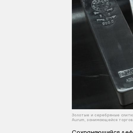
Золотые и серебряные слитк
Aurum, занимающейся торго
Сохраняющийся дефи