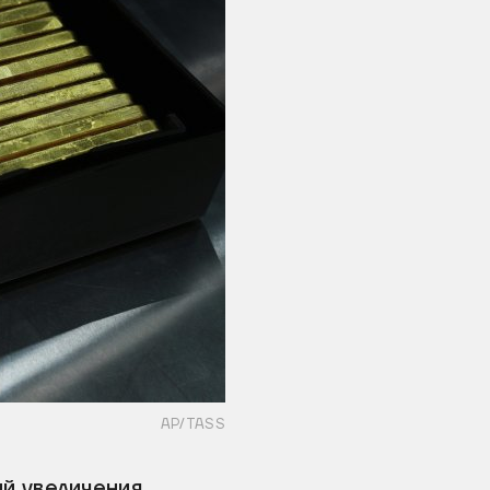
AP/TASS
й увеличения