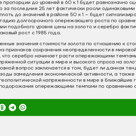
 пропорции до уровней в 60 к 1 будет равнозначно с
ро за последние 25 лет фактически росли одинаковым
лоть до значений в районе 50 к 1 – будет сигнализиро
стадию долгосрочного опережающего роста по сравне
ии подобного уровня цены на золото и серебро факти
ковый рост с 1985 года.
шенные значения стоимости золота по отношению к ст
 из признаков сохранения неопределенности в мирово
, что серебро начинает расти опережающими темпами
ряженной ситуации в мире и высокого спроса на золо
овной вопрос заключается в том, будет ли данная тен
зоды замедления экономической активности, а также
геополитической напряженности в мире в ближайшие г
 подорожания опережающими темпами по сравнению с