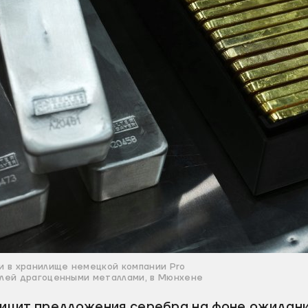
и в хранилище немецкой компании Pro
влей драгоценными металлами, в Мюнхене
цит предложения серебра на фоне ожидани