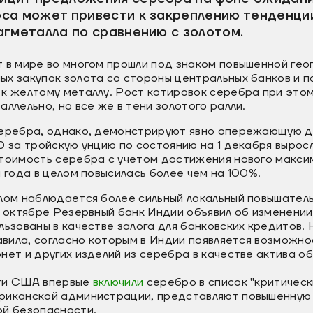
са может привести к закреплению тенденц
агметалла по сравнению с золотом.
 в мире во многом прошли под знаком повышенной гео
ых закупок золота со стороны центральных банков и 
к желтому металлу. Рост котировок серебра при этом
ллельно, но все же в тени золотого ралли.
серебра, однако, демонстрируют явно опережающую д
0 за тройскую унцию по состоянию на 1 декабря вырос
стоимость серебра с учетом достижения нового макси
а года в целом повысилась более чем на 100%.
лом наблюдается более сильный локальный повышатель
в октябре Резервный банк Индии объявил об изменении
льзованы в качестве залога для банковских кредитов.
равила, согласно которым в Индии появляется возможн
нет и других изделий из серебра в качестве актива о
сти США впервые
включили
серебро в список "критическ
риканской администрации, представляют повышенную 
ой безопасности.