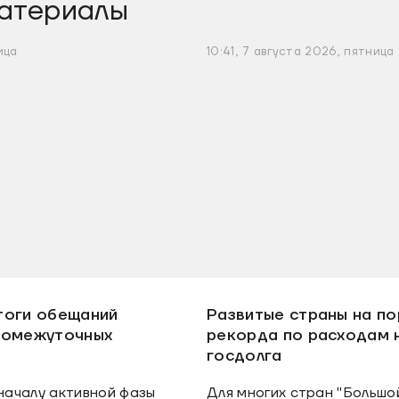
атериалы
ица
10:41, 7 августа 2026, пятница
тоги обещаний
Развитые страны на по
ромежуточных
рекорда по расходам 
госдолга
ачалу активной фазы
Для многих стран "Большо