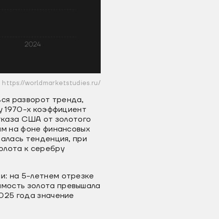
https://worldmarketstudies.ru/
ся разворот тренда,
ну 1970-х коэффициент
отказа США от золотого
ям на фоне финансовых
валась тенденция, при
олота к серебру
и: на 5-летнем отрезке
имость золота превышала
025 года значение