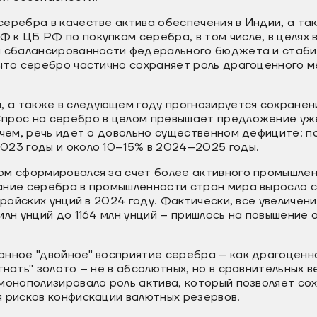
еребра в качестве актива обеспечения в Индии, а та
 к ЦБ РФ по покупкам серебра, в том числе, в целях 
я сбалансированности федерального бюджета и стаби
что серебро частично сохраняет роль драгоценного м
м, а также в следующем году прогнозируется сохране
прос на серебро в целом превышает предложение уже
ичем, речь идет о довольно существенном дефиците: п
023 годы и около 10–15% в 2024–2025 годы.
ом сформировался за счет более активного промышлен
ние серебра в промышленности стран мира выросло с 
тройских унций в 2024 году. Фактически, все увеличен
млн унций до 1164 млн унций – пришлось на повышение
анное "двойное" восприятие серебра – как драгоценн
гнать" золото – не в абсолютных, но в сравнительных 
 монополизировало роль актива, который позволяет с
я рисков конфискации валютных резервов.