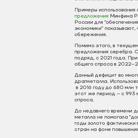
Примеры использования с
предложения
Минфина РФ
России для "обеспечени
экономики" показывают, 
сбережения.
Помимо этого, в текуще
предложения серебра. С
подряд, с 2021 года. Пр
общего спроса в 2022–2
Данный дефицит во мног
драгметалла. Использова
в 2016 году до 680 млн 
этот же период – с 993 
спроса.
До недавнего времени д
металла не помогала "до
годы золото фактически
стран на фоне повышени