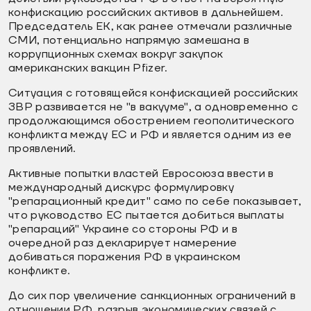
конфискацию российских активов в дальнейшем.
Председатель ЕК, как ранее отмечали различные
СМИ, потенциально напрямую замешана в
коррупционных схемах вокруг закупок
американских вакцин Pfizer.
Ситуация с готовящейся конфискацией российских
ЗВР развивается не "в вакууме", а одновременно с
продолжающимся обострением геополитического
конфликта между ЕС и РФ и является одним из ее
проявлений.
Активные попытки властей Евросоюза ввести в
международный дискурс формулировку
"репарационный кредит" само по себе показывает,
что руководство ЕС пытается добиться выплаты
"репараций" Украине со стороны РФ и в
очередной раз декларирует намерение
добиваться поражения РФ в украинском
конфликте.
До сих пор увеличение санкционных ограничений в
отношении РФ, разрыв экономических связей с