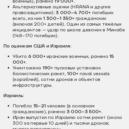
военных), ранено
19 000+
.
Альтернативные оценки (HRANA и другие
правозащитники):
3 000–4 700+
погибших
всего, из них
1 300–1 350+
гражданских
(включая 200+ детей). Один из самых тяжёлых
инцидентов — удар по школе девочек в Минабе
(148–170 погибших).
По оценкам США и Израиля:
Убито
6 000+
иранских военных, ранено
15
000+
.
Уничтожено
190+
пусковых установок
баллистических ракет,
100+
naval vessels
(кораблей), сотни дронов и объектов
инфраструктуры.
Израиль:
Погибло
15–21
человек (в основном
гражданские), ранено
3 000–3 500+
.
Иран выпустил по Израилю сотни ракет (около
300 за первые 10 дней) и тысячи дронов;
многие перехвачены.