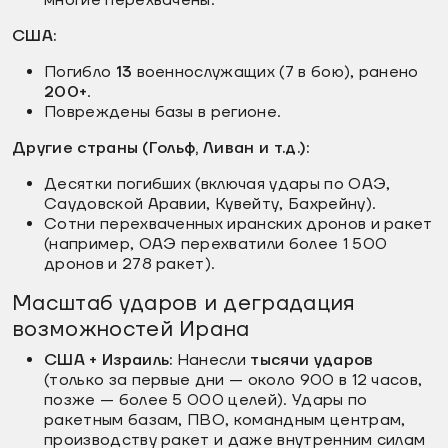
США:
Погибло
13
военнослужащих (7 в бою), ранено
200+
.
Повреждены базы в регионе.
Другие страны (Гольф, Ливан и т.д.):
Десятки погибших (включая удары по ОАЭ,
Саудовской Аравии, Кувейту, Бахрейну).
Сотни перехваченных иранских дронов и ракет
(например, ОАЭ перехватили более 1 500
дронов и 278 ракет).
Масштаб ударов и деградация
возможностей Ирана
США + Израиль:
Нанесли
тысячи ударов
(только за первые дни — около 900 в 12 часов,
позже — более 5 000 целей). Удары по
ракетным базам, ПВО, командным центрам,
производству ракет и даже внутренним силам