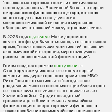
"повышенные торговые трения и политическая
неопределенность". Всемирный банк – не первая
американская финансовая структура, которая
констатирует заметное ухудшение
макроэкономической ситуации в мире из-за
обострения отношений между странами в мире.
В 2023 году
в докладе
Международного
валютного фонда было отмечено, что в настоящее
время, "после нескольких десятилетий повышения
экономической интеграции, мир столкнулся с
риском геоэкономической фрагментации".
Годом позднее в рамках
выступления
в
Стэнфордском университете фонде первый
заместитель директора-распорядителя МВФ
Рита Гопинат отметила, что "сегодняшнее
разделение мира на соперничающие блоки стран
не так уж сильно отличается от начальных лет
Холодной войны". Среди последствий
происходящего были отмечены дальнейшая
фрагментация в сфере торговли и финансов, а
также ослабление взаимодействия на мировом