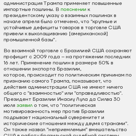
администрация Трампа применяет повышенные
импортные пошлины. В
пояснении
к
президентскому указу о взаимных пошлинах в
начале апреля было отмечено, что "крупные и
устойчивые дефициты товаров в торговле США
привели к выхолащиванию [американской]
промышленной базы".
Во взаимной торговле с Бразилией США сохраняют
профицит с 2009 года – на протяжении последних
16 лет. Применение пошлин в размере 50% в
отношении экспорта Бразилии,
которое, происходит по политическим причинам по
признанию самого Трампа, показывает, что
действия администрации США не имеют ничего
общего с "взаимностью" или "справедливостью".
Президент Бразилии Инасиу Лула да Силва 30
июля
заявил
о том, что "политическая
мотивированность мер против Бразилии
подрывает национальный суверенитет и
исторические отношения между двумя странами".
Он также назвал "неприемлемым" вмешательство
США в работу бразильской судебной системы.