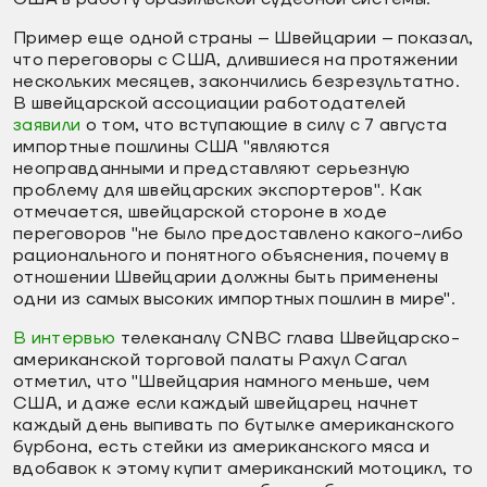
Пример еще одной страны – Швейцарии – показал,
что переговоры с США, длившиеся на протяжении
нескольких месяцев, закончились безрезультатно.
В швейцарской ассоциации работодателей
заявили
о том, что вступающие в силу с 7 августа
импортные пошлины США "являются
неоправданными и представляют серьезную
проблему для швейцарских экспортеров". Как
отмечается, швейцарской стороне в ходе
переговоров "не было предоставлено какого-либо
рационального и понятного объяснения, почему в
отношении Швейцарии должны быть применены
одни из самых высоких импортных пошлин в мире".
В интервью
телеканалу CNBC глава Швейцарско-
американской торговой палаты Рахул Сагал
отметил, что "Швейцария намного меньше, чем
США, и даже если каждый швейцарец начнет
каждый день выпивать по бутылке американского
бурбона, есть стейки из американского мяса и
вдобавок к этому купит американский мотоцикл, то