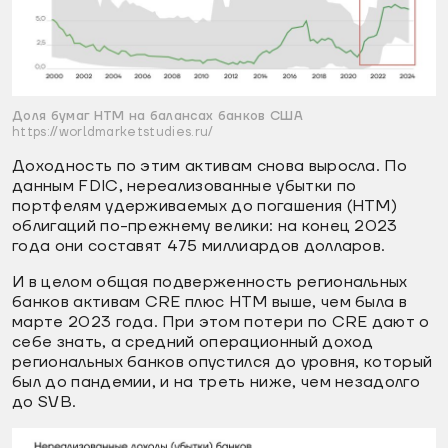
Доля бумаг HTM на балансах банков США
https://worldmarketstudies.ru/
Доходность по этим активам снова выросла. По
данным FDIC, нереализованные убытки по
портфелям удерживаемых до погашения (HTM)
облигаций по-прежнему велики: на конец 2023
года они составят 475 миллиардов долларов.
И в целом общая подверженность региональных
банков активам CRE плюс HTM выше, чем была в
марте 2023 года. При этом потери по CRE дают о
себе знать, а средний операционный доход
региональных банков опустился до уровня, который
был до пандемии, и на треть ниже, чем незадолго
до SVB.