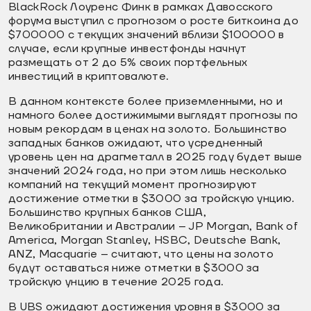
BlackRock Лоуренс Финк в рамках Давосского
форума выступил с прогнозом о росте биткоина до
$700000 с текущих значений вблизи $100000 в
случае, если крупные инвестфонды начнут
размещать от 2 до 5% своих портфельных
инвестиций в криптовалюте.
В данном контексте более приземленными, но и
намного более достижимыми выглядят прогнозы по
новым рекордам в ценах на золото. Большинство
западных банков ожидают, что усредненный
уровень цен на драгметалл в 2025 году будет выше
значений 2024 года, но при этом лишь несколько
компаний на текущий момент прогнозируют
достижение отметки в $3000 за тройскую унцию.
Большинство крупных банков США,
Великобритании и Австралии – JP Morgan, Bank of
America, Morgan Stanley, HSBC, Deutsche Bank,
ANZ, Macquarie – считают, что цены на золото
будут оставаться ниже отметки в $3000 за
тройскую унцию в течение 2025 года.
В UBS ожидают достижения уровня в $3000 за