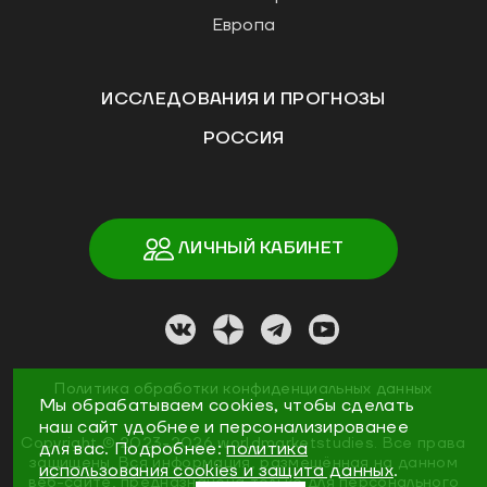
Европа
ИССЛЕДОВАНИЯ И ПРОГНОЗЫ
РОССИЯ
ЛИЧНЫЙ КАБИНЕТ
Политика обработки конфиденциальных данных
Мы обрабатываем cookies, чтобы сделать
наш сайт удобнее и персонализированее
Copyright ©
2023
-2026
worldmarketstudies
.
Все права
для вас. Подробнее:
политика
защищены. Вся информация, размещённая на данном
использования cookies и защита данных
.
веб-сайте, предназначена только для персонального