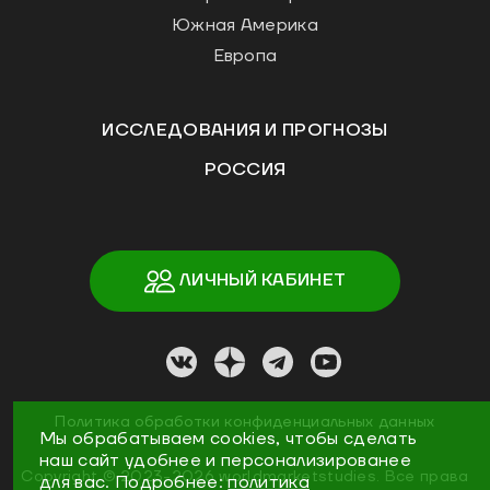
Южная Америка
Европа
ИССЛЕДОВАНИЯ И ПРОГНОЗЫ
РОССИЯ
ЛИЧНЫЙ КАБИНЕТ
Политика обработки конфиденциальных данных
Мы обрабатываем cookies, чтобы сделать
наш сайт удобнее и персонализированее
Copyright ©
2023
-2026
worldmarketstudies
.
Все права
для вас. Подробнее:
политика