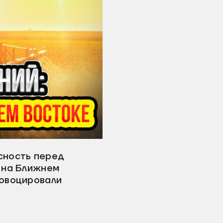
сность перед
 на Ближнем
ровоцировали