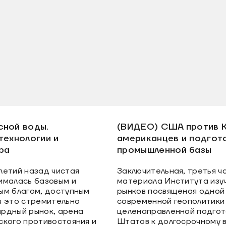
сной воды.
(ВИДЕО) США против К
технологии и
американцев и подгот
ра
промышленной базы
летий назад чистая
Заключительная, третья ч
ималась базовым и
материала Института изу
ым благом, доступным
рынков посвященая одной 
я это стремительно
современной геополитики
рдный рынок, арена
целенаправленной подго
ского противостояния и
Штатов к долгосрочному 