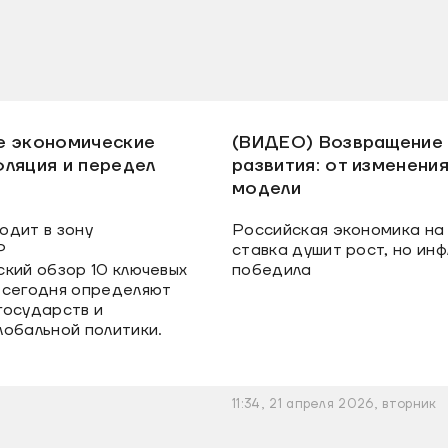
е экономические
(ВИДЕО) Возвращение 
фляция и передел
развития: от изменени
модели
одит в зону
Российская экономика на 
Р
ставка душит рост, но инф
ский обзор 10 ключевых
победила
 сегодня определяют
государств и
лобальной политики.
11:34, 21 апреля 2026, вторник