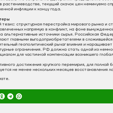
в растениеводстве, текущий скачок цен неминуемо сп
енной инфляции к концу года.
теры
 тезис: структурная перестройка мирового рынка и с
вовлеченных напрямую в конфликт, на фоне вынужденн
на альтернативные источники сырья. Российская Феде
пают главными выгодоприобретателями в сложившейся
тельный геополитический рычаг влияния и наращивает
турные ограничения. РФ должна стать одной из немно
циалом для частичной компенсации возникшего глобал
тивного достижения хрупкого перемирия, для полной 
ется не менее нескольких месяцев восстановления ло
ате.