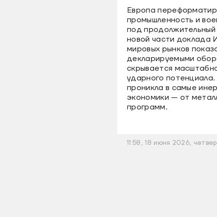
Европа переформатир
промышленность и вое
под продолжительный 
новой части доклада 
мировых рынков показа
декларируемыми обор
скрывается масштабн
ударного потенциала.
проникла в самые ине
экономики — от метал
программ.
11:58, 18 июня 2026, четвер