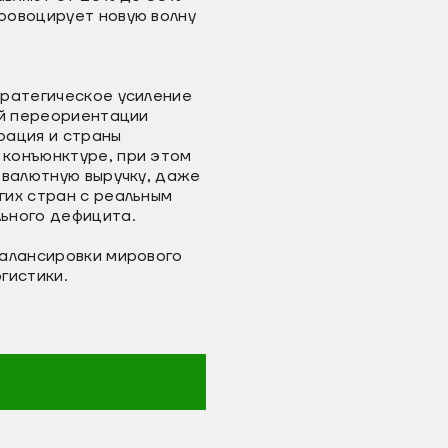
ровоцирует новую волну
тратегическое усиление
ой переориентации
рация и страны
 конъюнктуре, при этом
 валютную выручку, даже
гих стран с реальным
ьного дефицита.
балансировки мирового
гистики.