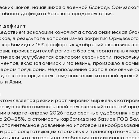
ских шоков, начавшихся с военной блокады Ормузског
штабного дефицита базового продовольствия.
и дефицит
едствием эскалации конфликта стала физическая бло
ков, в результате которой из-за закрытия Ормузског
а карбамида и 15% фосфорных удобрений оказались за
тавив производителей региона без альтернативных ма
тически усугубляется фактором сезонности, поскольк
нентов, включая аммиак и мочевину, произошло в самы
верном полушарии. Недополучение азота в основные ф
едет к пропорциональному снижению итоговой урожай
ы и Азии.
я
том является резкий рост мировых биржевых котиров
осшую себестоимость всей сельскохозяйственной прод
ции в марте-апреле 2026 года азотные удобрения на 
 20–25%, а стоимость карбамида на базисе FOB Бал
 Дополнительное давление на итоговое ценообразован
й рост сопутствующих страховых и транспортно-логи
Учитывая, что затраты на удобрения традиционно сос