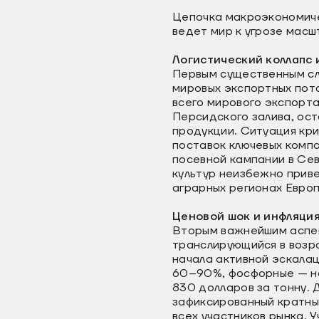
Цепочка макроэкономиче
ведет мир к угрозе мас
Логистический коллапс 
Первым существенным сл
мировых экспортных пото
всего мирового экспорт
Персидского залива, ос
продукции. Ситуация кри
поставок ключевых компо
посевной кампании в Се
культур неизбежно прив
аграрных регионах Европ
Ценовой шок и инфляци
Вторым важнейшим аспек
транслирующийся в возр
начала активной эскала
60–90%, фосфорные — на
830 долларов за тонну.
зафиксированный кратны
всех участников рынка. 