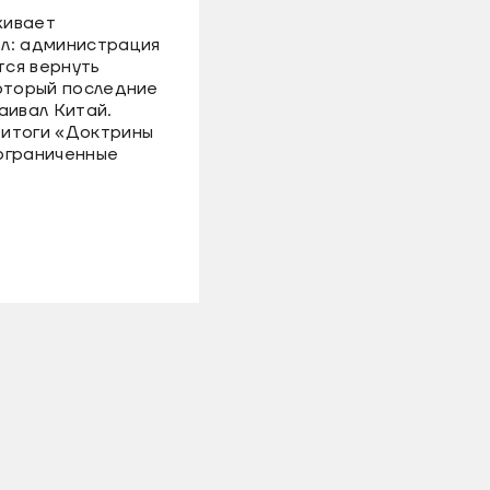
живает
л: администрация
ся вернуть
который последние
аивал Китай.
итоги «Доктрины
ограниченные