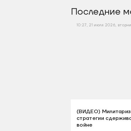
Последние м
10:27, 21 июля 2026, вторн
(ВИДЕО) Милитариза
стратегии сдержива
войне