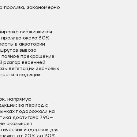
о пролива, закономерно
кировка сложившихся
о пролива около 30%
перты в акватории
ршрутов вывоза
у полное прекращение
й разгар весенней
азы вегетации зерновых
ности в ведущих
ок, напрямую
укции: за период с
рынках подорожали на
тика достигала 790–
ие оказывает
стических издержек для
тавляют от 20% до 30%