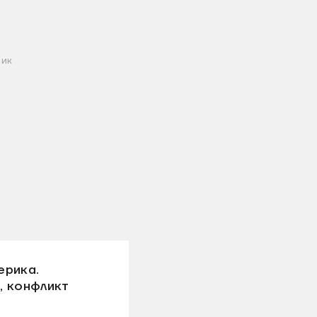
ник
ерика.
, конфликт