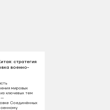
итая: стратегия
овка военно-
асть
чения мировых
из ключевых тем
 —
товке Соединённых
военному