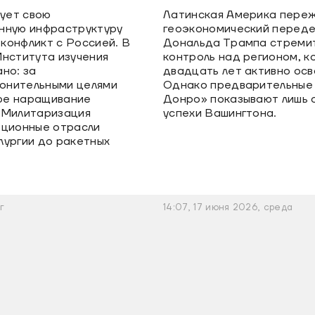
ует свою
Латинская Америка пере
нную инфраструктуру
геоэкономический переде
конфликт с Россией. В
Дональда Трампа стремит
Института изучения
контроль над регионом, 
но: за
двадцать лет активно осв
онительными целями
Однако предварительные 
ое наращивание
Донро» показывают лишь 
 Милитаризация
успехи Вашингтона.
рционные отрасли
лургии до ракетных
г
14:07, 17 июня 2026, среда