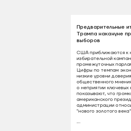
Предварительные и
Трампа накануне п
выборов
США приближаются к н
избирательной кампан
промежуточных парлам
Цифры по темпам экон
низкие уровни доверия
общественного мнения 
о неприятии ключевых
показывают, что гром
американского президе
администрации относи
"нового золотого века
...