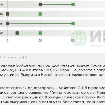
ай. Новые тарифы
вводимые Байденом, на порядок меньше пошлин Трампа
 между США и Китаем на $218 млрд. Но, вместе с зап
дукции из Америки в Китай, этот шаг является еще од
упает против» односторонних действий США и рассма
цию», согласно заявлению Министерства торговли Пек
». Ответной реакции от Коммунистической партии Кит
йствия американцев не останутся без ответа, сомневат