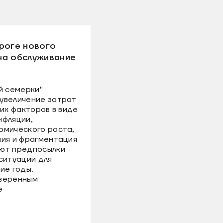
роге нового
на обслуживание
й семерки"
увеличение затрат
ких факторов в виде
нфляции,
омического роста,
ния и фрагментация
ют предпосылки
ситуации для
ие годы.
уверенным
е