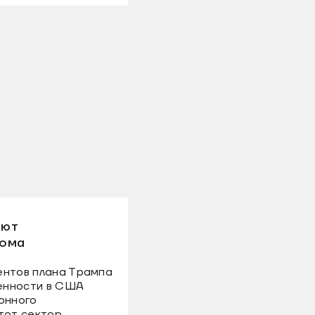
ают
рома
ентов плана Трампа
енности в США
онного
тот сектор