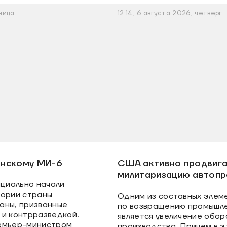
ница
12:14, 6 августа 2026, четверг
понскому МИ-6
США активно продвиг
милитаризацию автоп
ициально начали
тории страны
Одним из составных элем
аны, призванные
по возвращению промышл
 и контрразведкой.
является увеличение обор
ремьер-министром
производства. Причем в э