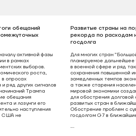
тоги обещаний
Развитые страны на по
ромежуточных
рекорда по расходам 
госдолга
ачалу активной фазы
Для многих стран "Большо
ии в рамках
планируемое дальнейшее 
ентских выборов.
в военной сфере и ряд та
омического роста,
сохранения повышенной и
 в опросах
замедленных темпов экон
и ряд других сигналов
а также старения населе
 начинаний Трампа
мировой экономики созда
кие обещания
для обострения долговой 
нта и лозунги его
развитых стран в ближайш
тельно наступления
Обострение проблем с с
" США не
госдолгом G7 в ближайши
...