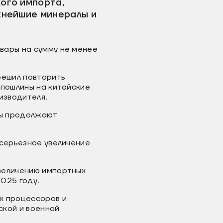
ого импорта,
жнейшие минералы и
вары на сумму не менее
решил повторить
 пошлины на китайские
изводителя.
ры продолжают
 серьезное увеличение
величению импортных
025 году.
х процессоров и
ской и военной