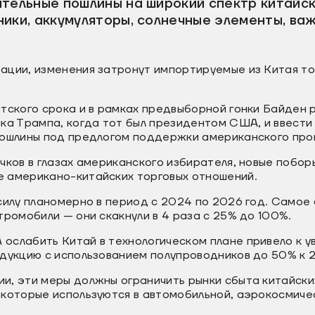
ительные пошлины на широкий спектр китайск
ники, аккумуляторы, солнечные элементы, ва
ации, изменения затронут импортируемые из Китая то
тского срока и в рамках предвыборной гонки Байден 
ка Трампа, когда тот был президентом США, и ввести
пошлины под предлогом поддержки американского про
чков в глазах американского избирателя, новые побо
 американо-китайских торговых отношений.
силу планомерно в период с 2024 по 2026 год. Самое
тромобили — они скакнули в 4 раза с 25% до 100%.
ослабить Китай в технологическом плане привело к у
дукцию с использованием полупроводников до 50% к 2
и, эти меры должны ограничить рынки сбыта китайски
 которые используются в автомобильной, аэрокосмиче