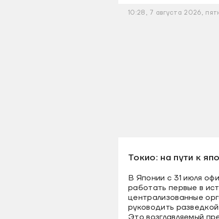
10:28, 7 августа 2026, пят
Токио: на пути к я
В Японии с 31 июля оф
работать первые в ис
централизованные орг
руководить разведкой
Это возглавляемый п