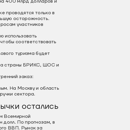
на 400 млрд долларов и
е проводятся только в
льшую осторожность.
просам участников
ю использовать
 чтобы соответствовать
лового туризма будет
на страны БРИКС, ШОС и
ренний заказ:
ым. На Москву и область
ручки сектора.
вычки остались
ым Всемирной
 долл. По прогнозам, в
ого ВВП. Рынок за