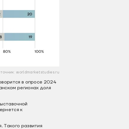
точник: worldmarketstudies.ru
говорится в опросе 2024
канском регионах доля
выставочной
ернется к
. Такого развития