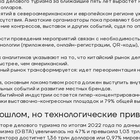
а делового туризма за ближайшие пять лет вырастет 
долларов.
тий в североамериканском и европейском регионе уж
сутствия. Азиатские организаторы пока проявляют бо
ие конгрессов, выставок и других событий, судя по о
сти проведения мероприятий связан с необходимость
ологии (приложение, онлайн-регистрации, QR-коды),
 аналитиков указывают на то, что китайский рынок де
ыстрее, чем американский.
чный рынок трансформируется: идет переориентация 
, основным локомотивом роста должен выступить внут
ьных событий и развитие местных брендов.
бытийной индустрии остается гипер-концентрированн
чки выставочно-конгрессных площадок и 79% общей вы
ошлом, но технологические при
кторе делового туризма по итогам 2022 года по данн
изма (GBTA) увеличилась на 47% и превысила 1,03 трлн
ектора достигнет 1,36 трлн долларов или 0,97% миров