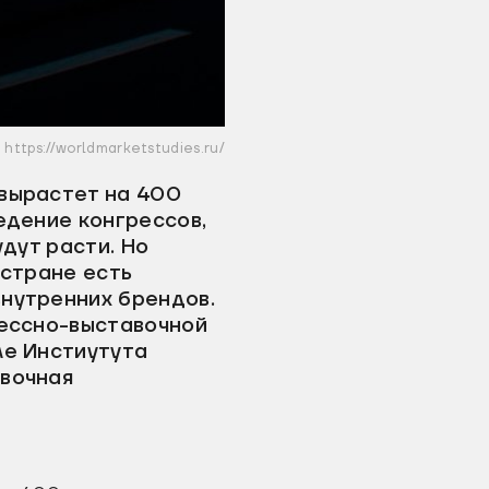
https://worldmarketstudies.ru/
 вырастет на 400
едение конгрессов,
удут расти. Но
 стране есть
внутренних брендов.
гессно-выставочной
ле Инстиутута
авочная