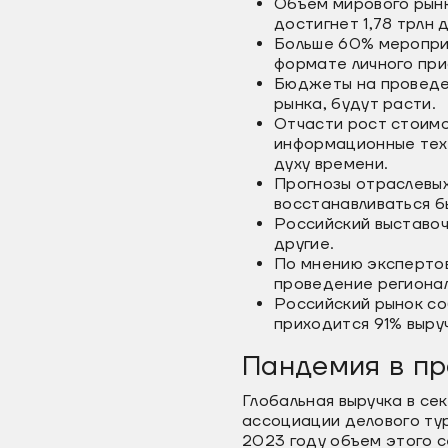
Объем мирового рынк
достигнет 1,78 трлн 
Больше 60% мероприя
формате личного при
Бюджеты на проведен
рынка, будут расти.
Отчасти рост стоимо
информационные техн
духу времени.
Прогнозы отраслевых
восстанавливаться б
Российский выставо
другие.
По мнению экспертов
проведение регионал
Российский рынок со
приходится 91% выру
Пандемия в пр
Глобальная выручка в се
ассоциации делового тур
2023 году объем этого с