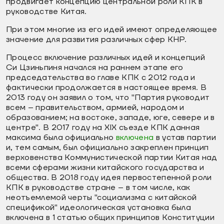
продвигает концепцию центральной роли КПК в
руководстве Китая.
При этом многие из его идей имеют определяющее
значение для развития различных сфер КНР.
Процесс включение различных идей и концепций
Си Цзиньпиня начался на раннем этапе его
председательства во главе КПК с 2012 года и
фактически продолжается в настоящее время. В
2013 году он заявил о том, что "Партия руководит
всем – правительством, армией, народом и
образованием; на востоке, западе, юге, севере и в
центре". В 2017 году на XIX съезде КПК данная
максима была официально
включена
в устав партии
и, тем самым, был официально закреплен принцип
верховенства Коммунистической партии Китая над
всеми сферами жизни китайского государства и
общества. В 2018 году идея первостепенной роли
КПК в руководстве стране – в том числе, как
неотъемлемой черты "социализма с китайской
спецификой" идеологическая установка была
включена в 1 статью общих принципов Конституции