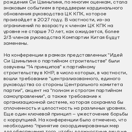
рождения Си Цзиньпиня, по многим оценкам, стала
знаковым событием в преддверии кардинального
обновления руководства ЦК КПК, которое
произойдет в 2027 году. В частности, из-за
ограничений по возрасту к членам ЦК КПК на
уровне не старше 70 лет, как ожидается, более
2/3 членов руководства Компартии Китая будут
заменены.
На конференции в рамках представленных "Идей
Си Цзиньпиня о партийном строительстве" были
озвучены "14 принципов" к партийному
строительству в КНР, в число которых, в частности,
вошли требование "централизованного, единого
руководства со стороны Центрального комитета
партии", акцент на "полном и строгом партийном
самоуправлении", а также требование к
организационной системе, которая сохраняла бы
сплоченность и целостность на различных уровнях.
Еще один ключевой принцип – ужесточение борьбы
с коррупцией. На конференции было отмечено, что
необходимо "принятие скоординированных мер
для обеспечения того, чтобы должностные лица не