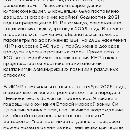
основная цель – "в великом возрождении
китайской нации". В концепции было поставлено
две цели: искоренение крайней бедности к 2021
году и превращение КНР в сильную, современную
социалистическую державу к 2049 году. В рамках
второй цели, в том числе, обозначались целевые
параметры по достижению ВВП на душу населения
КНР на уровне $40 тыс. и приближение доходов
граждан к уровню развитых стран. Кроме того, к
100-летнему юбилею возникновения КНР также
предполагается достижение китайскими
компаниями доминирующих позиций в различных
отраслях.
В ИИМР отмечали, что начале сентября 2025 года,
в своем выступлении в рамках военного парада в
Пекине в честь 80-летия победы над Японией и
годовщины окончания Второй мировой войны Си
Цзиньпин заявил о том, что "великое возрождение
китайской нации невозможно остановить".
Заявляемая "неотвратимость" данного процесса
можно назвать одним из неотъемлемых критериев