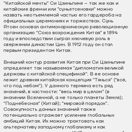
"Китайской мечты" Си Цзиньпиня – так же как и
китайские френчи или "суньятсеновки" можно
назвать неотъемлемой частью его гардероба на
официальных церемониях и торжествах. Сунь
Ятсен основал антимонархическую революционную
организацию "Союз возрождения Китая" в 1894
году и впоследствии сыграл ключевую роль в
свержении династии Цин. В 1912 году он стал
первым президентом Китая.
Внешний контур развития Китая при Си Цзиньпине
определяет так называемая "дипломатия великой
державы с китайской спецификой". В ее основе
лежит древняя китайская концепция "Тянься" ("всё,
что под небом"). У данного термина есть ряд
значений, в частности: "весь мир в целом" (в
значении Вселенной, а не только планеты Земля);
"Поднебесная" (Китай); "мировой порядок".
Совокупность данных значений также
потенциально отражает усиление глобальных
амбиций Китая. Их можно трактовать как
альтернативу западному глобализму и как