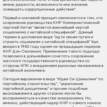
имели дерзости, возможности или желания
совершать коррупционные действия".
Первый и ключевой принцип заключается в том, что
сохранение руководства КНР Коммунистической
партией Китая "является важнейшей чертой
социализма с китайской спецификой". Данный
термин в дословном виде "идти своим путем и
строить социализм с китайской спецификой" был
введен в 1982 году одним из предыдущих лидеров
КНР Дэн Сяопином. Применение такого подхода
позволило в дальнейшем сочетать сохранение
жесткого государственного руководства со
стороны КПК с внедрением рыночных механизмов в
китайской экономике.
Сегодня выражения в виде "Идеи Си Цзиньпиня" по
партийному строительству", "укрепление
партийной дисциплины" и прочие подобные
высказывания в других странах могли бы
восприниматься в качестве анахронизма. Но,
именно, действующий лидер КНР с самого начала