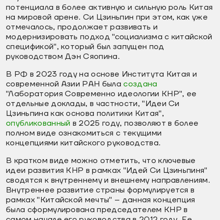
потенциала в более активную и сильную роль Китая
на мировой арене. Си Цзиньпин при этом, как уже
отмечалось, продолжает развивать и
модернизировать подход "социализма с китайской
спецификой", который был запущен под
руководством Дэн Сяопина.
В РФ в 2023 году на основе Института Китая и
современной Азии РАН была
создана
"Лаборатория Современно идеологии КНР", ее
отдельные доклады, в частности, "Идеи Си
Цзиньпина как основа политики Китая",
опубликованный
в 2025 году, позволяют в более
полном виде ознакомиться с текущими
концепциями китайского руководства.
В кратком виде можно отметить, что ключевые
идеи развития КНР в рамках "Идей Си Цзиньпиня"
сводятся к внутреннему и внешнему направлениям.
Внутреннее развитие страны формулируется в
рамках "Китайской мечты" – данная концепция
была сформулирована председателем КНР в
самом начале его руководства в 2012 году. Ее