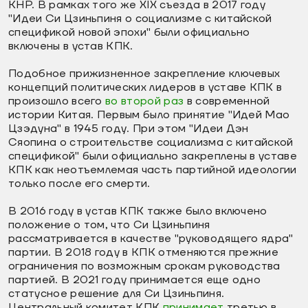
КНР. В рамках того же XIX съезда в 2017 году
"Идеи Си Цзиньпиня о социализме с китайской
спецификой новой эпохи" были официально
включены в устав КПК.
Подобное прижизненное закрепление ключевых
концепций политических лидеров в уставе КПК в
произошло всего
во второй раз
в современной
истории Китая. Первым было принятие "Идей Мао
Цзэдуна" в 1945 году. При этом "Идеи Дэн
Сяопина о строительстве социализма с китайской
спецификой" были официально закреплены в уставе
КПК как неотъемлемая часть партийной идеологии
только после его смерти.
В 2016 году в устав КПК также было включено
положение о том, что Си Цзиньпиня
рассматривается в качестве "руководящего ядра"
партии. В 2018 году в КПК отменяются прежние
ограничения по возможным срокам руководства
партией. В 2021 году принимается еще одно
статусное решение для Си Цзиньпиня.
Центральный комитет КПК
принимает
третью в