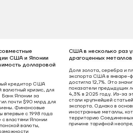
 совместные
США в несколько раз у
ции США и Японии
драгоценных металлов
вимость долларовой
Доля золота, серебра и п
экспорта США в январе-ф
достигла 12,7%. Это знач
ный кредитор США
показатели предыдущих ле
 валютный кризис, для
4,3% в 2025 году. Из-за 
 Банк Японии за
стали крупнейшей статье
тил почти $90 млрд для
экспорта. Однако в основ
 иены. Финансовые
иностранные металлы, ко
 впервые с 1998 года
территорию Соединенных
 с властями Японии
причине тарифной неопре
понской валюты,
возможности