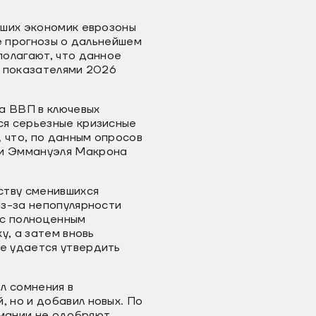
йших экономик еврозоны
е прогнозы о дальнейшем
полагают, что данное
и показателями 2026
а ВВП в ключевых
ся серьезные кризисные
,
что, по данным опросов
ии Эммануэля Макрона
ству сменившихся
Из-за непопулярности
 с полноценным
у, а затем вновь
е удается утвердить
ял сомнения в
 но и добавил новых. По
рмании не одобряют