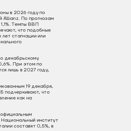
оны в 2026 году по
 Allianz. По прогнозам
 1,1%. Темпы ВВП
тмечают, что подобные
 лет стагнации или
скального
но декабрьскому
0,6%. При этом по
я лишь в 2027 году,
икованным 19 декабря,
 ЦБ подчеркивают, что
вление как на
о официальным
 Национальный институт
алии составят 0,5%, в