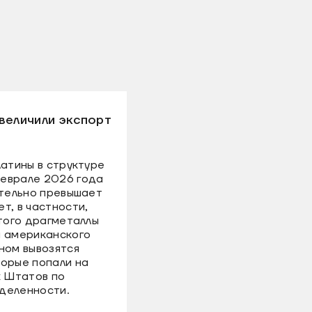
величили экспорт
латины в структуре
еврале 2026 года
ительно превышает
т, в частности,
этого драгметаллы
й американского
ном вывозятся
торые попали на
 Штатов по
деленности.