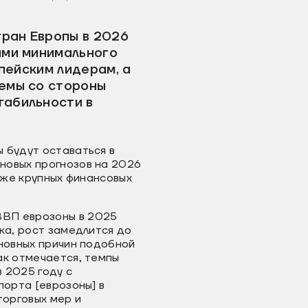
тран Европы в 2026
ами минимального
опейским лидерам, а
емы со стороны
табильности в
 будут оставаться в
новых прогнозов на 2026
акже крупных финансовых
ВВП еврозоны в 2025
ка, рост замедлится до
сновных причин подобной
ак отмечается, темпы
в 2025 году с
порта [еврозоны] в
торговых мер и