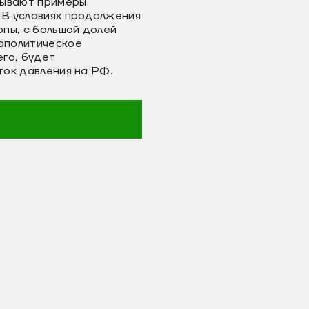
азывают примеры
. В условиях продолжения
пы, с большой долей
еополитическое
го, будет
ток давления на РФ.