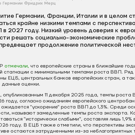
р Германии Фридрих Мерц
тие Германии, Франции, Италии и в целом с
аться крайне низкими темпами с перспектив
 в 2027 году. Низкий уровень доверия к евр
ости решать социально-экономические пробл
 предвещает продолжение политической нес
МР
отмечали,
что европейские страны в ближайшие годы
й стагнации с минимальными темпами роста ВВП. Ряд 
роны ЕЦБ, центральных банков европейских стран, а т
 данные оценки.
 опубликованным 11 декабря 2025 года, темпы роста 
026 году, согласно ожиданиям европейского центробан
м ожидается "ускорение" роста ВВП до 1,3%. Среди о
ости, называют замедленные темпы роста экспорта. К
таваться "исторически слабыми", составляя лишь 1,9% 
026 году. В ЕЦБ также отметили, что перспективы экс
иве остаются затрудненными из-за неблагоприятных 