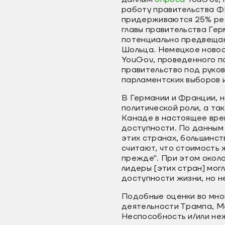
работу правительства Ф
придерживаются 25% рес
главы правительства Гер
потенциально предвещаю
Шольца. Немецкое новос
YouGov, проведенного п
правительство под руко
парламентских выборов 
В Германии и Франции, н
политической роли, а та
Канаде в настоящее врем
доступности. По данны
этих странах, большинст
считают, что стоимость 
прежде". При этом окол
лидеры [этих стран] мог
доступности жизни, но н
Подобные оценки во мно
деятельности Трампа, М
Неспособность и/или неж