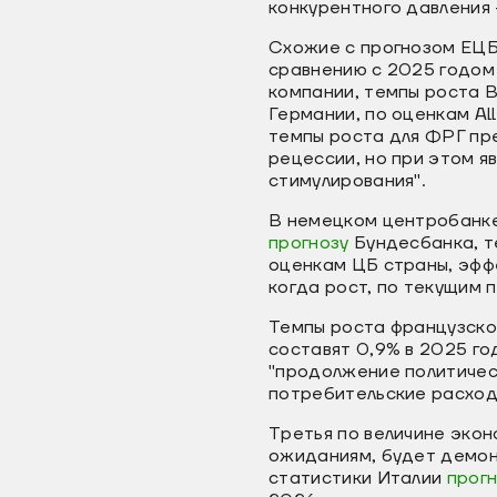
конкурентного давления 
Схожие с прогнозом ЕЦБ
сравнению с 2025 годом
компании, темпы роста В
Германии, по оценкам All
темпы роста для ФРГ пре
рецессии, но при этом я
стимулирования".
В немецком центробанк
прогнозу
Бундесбанка, т
оценкам ЦБ страны, эффе
когда рост, по текущим п
Темпы роста французско
составят 0,9% в 2025 год
"продолжение политичес
потребительские расходы
Третья по величине экон
ожиданиям, будет демон
статистики Италии
прог