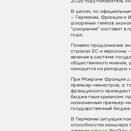
2026 году показатель со
В целом, по официальны
– Германии, Франции и И
ускорении темпов эконо
"ускорение" составит в
года.
Помимо продолжения эко
странах ЕС и еврозоны 
явления в системе госу
общественного мнения,
находится на рекордно н
При Макроне Франция
д
премьер-министров, а т
французского президент
бюджетным кризисом: пра
назначенным премьер-ми
государственный бюджет
В Германии ситуация пок
способностях канцлера 
данным
опроса
YouGov, 