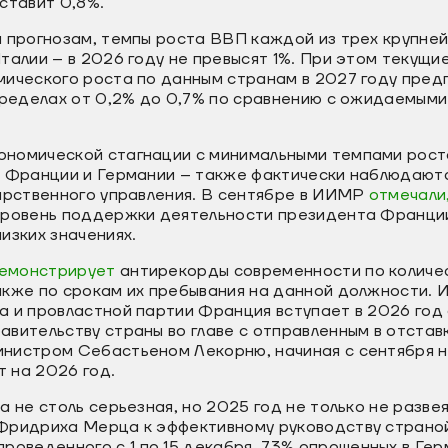
ставит 0,8%.
м прогнозам, темпы роста ВВП каждой из трех крупне
талии – в 2026 году не превысят 1%. При этом текущи
мического роста по данным странам в 2027 году пред
 пределах от 0,2% до 0,7% по сравнению с ожидаемым
номической стагнации с минимальными темпами рост
– Франции и Германии – также фактически наблюдают
дарственного управления. В сентябре в ИИМР
отмечали
 уровень поддержки деятельности президента Франц
изких значениях.
емонстрирует
антирекорды современности по количе
акже по срокам их пребывания на данной должности. 
а и провластной партии Франция вступает в 2026 год
вительству страны во главе с отправленным в отставк
нистром Себастьеном Лекорню, начиная с сентября н
 на 2026 год.
а не столь серьезная, но 2025 год не только не разве
Фридриха Мерца к эффективному руководству страной,
проведенного с 1 по 15 декабря, 73% опрошенных в Ге