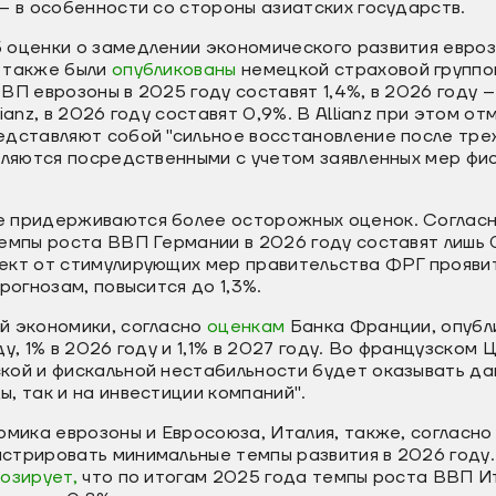
– в особенности со стороны азиатских государств.
 оценки о замедлении экономического развития евроз
 также были
опубликованы
немецкой страховой группой
ВП еврозоны в 2025 году составят 1,4%, в 2026 году –
ianz, в 2026 году составят 0,9%. В Allianz при этом о
дставляют собой "сильное восстановление после трех
вляются посредственными с учетом заявленных мер фи
е придерживаются более осторожных оценок. Соглас
емпы роста ВВП Германии в 2026 году составят лишь 
кт от стимулирующих мер правительства ФРГ проявитс
рогнозам, повысится до 1,3%.
й экономики, согласно
оценкам
Банка Франции, опубл
у, 1% в 2026 году и 1,1% в 2027 году. Во французском
кой и фискальной нестабильности будет оказывать да
, так и на инвестиции компаний".
омика еврозоны и Евросоюза, Италия, также, согласн
стрировать минимальные темпы развития в 2026 году.
нозирует,
что по итогам 2025 года темпы роста ВВП Ит