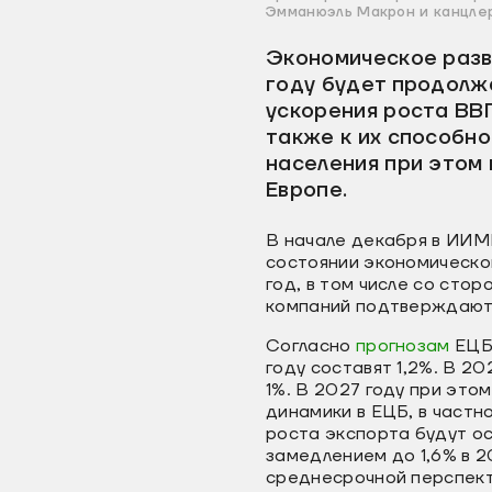
Эмманюэль Макрон и канцле
Экономическое разви
году будет продолж
ускорения роста ВВП
также к их способн
населения при этом
Европе.
В начале декабря в ИИ
состоянии экономическо
год, в том числе со сто
компаний подтверждают
Согласно
прогнозам
ЕЦБ,
году составят 1,2%. В 2
1%. В 2027 году при это
динамики в ЕЦБ, в частн
роста экспорта будут ос
замедлением до 1,6% в 2
среднесрочной перспект