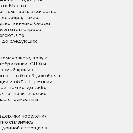
ости Мерца
еятельность в качестве
 декабря, также
едшественника Олафа
зультатам опроса
агают, что
ь до следующих
номическому весу и
икобритании, США и
ваемый кризис
нного с 5 по 9 декабря в
ции и 65% в Германии –
кой, чем когда-либо
 что "политические
иса стоимости и
оддержки населения
тно снизились.
 данной ситуации в