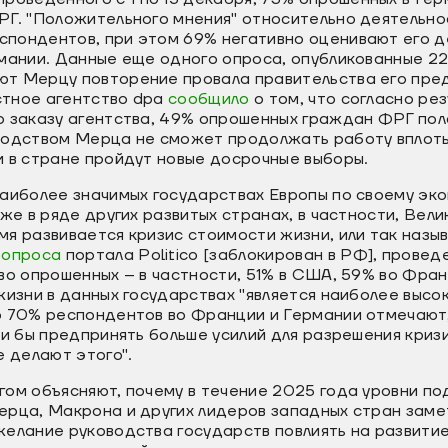
РГ. "Положительного мнения" относительно деятельн
пондентов, при этом 69% негативно оценивают его д
мании. Данные еще одного опроса, опубликованные 22
т Мерцу повторение провала правительства его пр
тное агентство dpa
сообщило
о том, что согласно ре
о заказу агентства, 49% опрошенных граждан ФРГ пол
водством Мерца не сможет продолжать работу вплот
и в стране пройдут новые досрочные выборы.
аиболее значимых государствах Европы по своему эко
кже в ряде других развитых странах, в частности, Вел
я развивается кризис стоимости жизни, или так назы
м
опроса
портала Politico [заблокирован в РФ], проведе
во опрошенных – в частности, 51% в США, 59% во Фран
жизни в данных государствах "является наиболее высо
о 70% респондентов во Франции и Германии отмечают,
ли бы предпринять больше усилий для разрешения криз
е делают этого".
гом объясняют, почему в течение 2025 года уровни п
ерца, Макрона и других лидеров западных стран заме
елание руководства государств повлиять на развитие