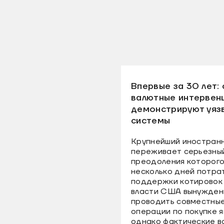
Впервые за 30 лет:
валютные интервен
демонстрируют уяз
системы
Крупнейший иностран
переживает серьезный
преодоления которого
несколько дней потра
поддержки котировок
власти США вынуждены
проводить совместные
операции по покупке я
однако фактические 