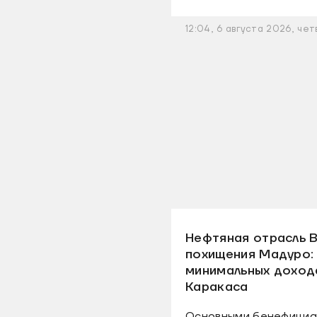
12:04, 6 августа 2026, чет
Нефтяная отрасль 
похищения Мадуро: 
минимальных доход
Каракаса
Основными бенефициа