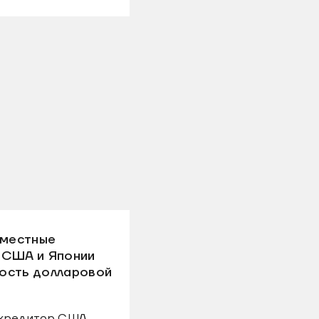
вместные
 США и Японии
ость долларовой
 кредитор США