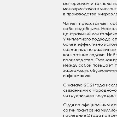
материалам и технологи
монокристалов к чиплен
в производстве микроэл
Чиплет представляет со
себе подобными. Нескол
центральный или графич
У чиплетного подхода к 
более эффективно испол
созданные по различным 
конкретные задачи. Неб
производства. Главная п
между собой повышает т
задержкам, обусловленн
информацию.
С начала 2021 года иссл
связанными с Народно-о
сотрудниками государст
Судя по официальным до
сотни грантов на миллио
последние 2 года по все