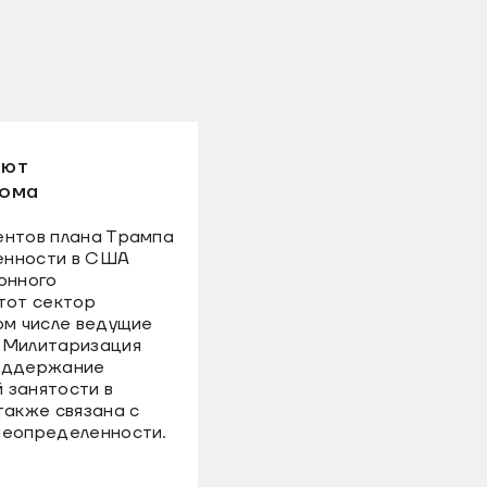
ают
рома
ентов плана Трампа
енности в США
онного
тот сектор
ом числе ведущие
 Милитаризация
поддержание
 занятости в
также связана с
неопределенности.