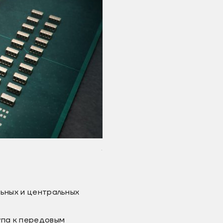
.
льных и центральных
упа к передовым