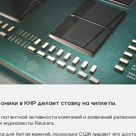
ники в КНР делает ставку на чиплеты.
 патентной активности компаний и заявлений региона
и журналисты Reuters.
ла для Китая важной, поскольку США лишают его дост