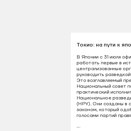
Токио: на пути к я
В Японии с 31 июля оф
работать первые в ис
централизованные орг
руководить разведкой
Это возглавляемый п
Национальный совет п
практический исполни
Национальное развед
(НРУ). Они созданы в 
законом, который одо
голосами партий прав
...