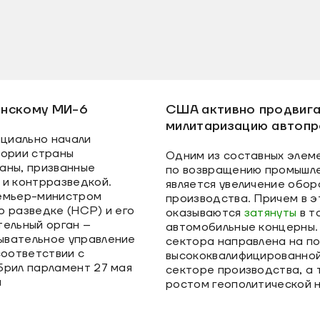
понскому МИ-6
США активно продвиг
милитаризацию автоп
ициально начали
тории страны
Одним из составных элем
аны, призванные
по возвращению промышл
 и контрразведкой.
является увеличение обор
ремьер-министром
производства. Причем в э
о разведке (НСР) и его
оказываются
затянуты
в т
тельный орган –
автомобильные концерны.
ывательное управление
сектора направлена на 
соответствии с
высококвалифицированной
брил парламент 27 мая
секторе производства, а 
я
ростом геополитической 