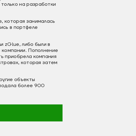
 только на разработки
e, которая занималась
лись в портфеле
 zGlue, либо были в
й компании. Пополнение
ть приобрела компания
стровах, которая затем
ругие объекты
 подала более 900