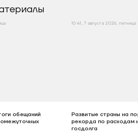
атериалы
ица
10:41, 7 августа 2026, пятница
тоги обещаний
Развитые страны на по
ромежуточных
рекорда по расходам 
госдолга