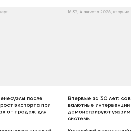
верг
16:39, 4 августа 2026, вторник
Венесуэлы после
Впервые за 30 лет: со
рост экспорта при
валютные интервенции
ах от продаж для
демонстрируют уязвим
системы
рами насильственной
Крупнейший иностранный