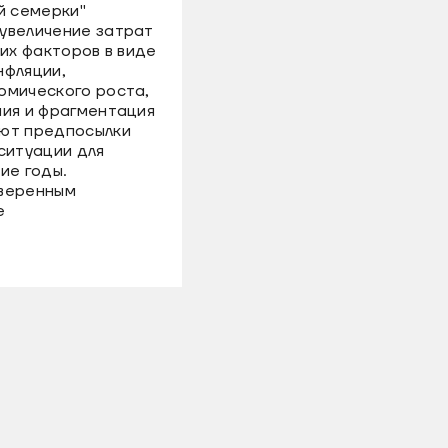
й семерки"
увеличение затрат
ких факторов в виде
нфляции,
омического роста,
ния и фрагментация
ют предпосылки
ситуации для
ие годы.
уверенным
е