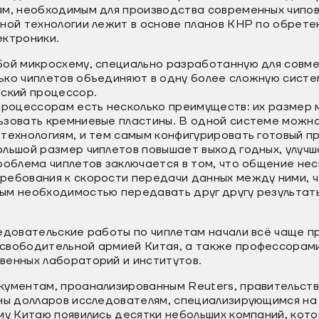
ям, необходимым для производства современных чипов
тной технологии лежит в основе планов КНР по обрет
ектроники.
бой микросхему, специально разработанную для совме
ько чиплетов объединяют в одну более сложную систе
еский процессор.
процессорам есть несколько преимуществ: их размер 
ьзовать кремниевые пластины. В одной системе можно
технологиям, и тем самым конфигурировать готовый п
ольшой размер чиплетов повышает выход годных, улуч
роблема чиплетов заключается в том, что общение нес
ребования к скорости передачи данных между ними, ч
ым необходимостью передавать друг другу результаты
едовательские работы по чиплетам начали всё чаще п
свободительной армией Китая, а также профессорами
венных лабораторий и институтов.
кументам, проанализированным Reuters, правительст
ны долларов исследователям, специализирующимся на 
му Китаю появились десятки небольших компаний, кот