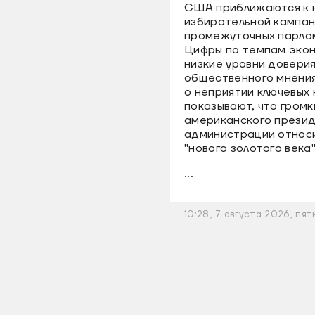
США приближаются к н
избирательной кампан
промежуточных парлам
Цифры по темпам экон
низкие уровни доверия
общественного мнения 
о неприятии ключевых
показывают, что гром
американского президе
администрации относи
"нового золотого века
...
10:28, 7 августа 2026, пят