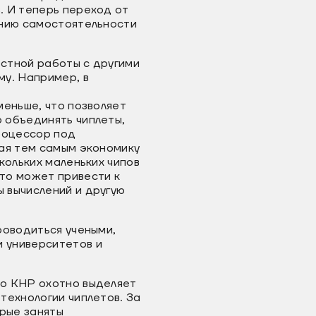
. И теперь переход от
ению самостоятельности
стной работы с другими
му. Например, в
меньше, что позволяет
 объединять чиплеты,
роцессор под
шая тем самым экономику
кольких маленьких чипов
то может привести к
 вычислений и другую
роводиться учеными,
 университетов и
во КНР охотно выделяет
технологии чиплетов. За
орые заняты