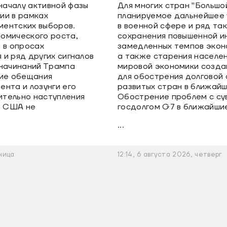
ачалу активной фазы
Для многих стран "Большо
ии в рамках
планируемое дальнейшее 
ентских выборов.
в военной сфере и ряд та
омического роста,
сохранения повышенной и
 в опросах
замедленных темпов экон
и ряд других сигналов
а также старения населе
 начинаний Трампа
мировой экономики созда
кие обещания
для обострения долговой 
нта и лозунги его
развитых стран в ближайш
тельно наступления
Обострение проблем с с
" США не
госдолгом G7 в ближайши
...
ница
12:14, 6 августа 2026, четверг