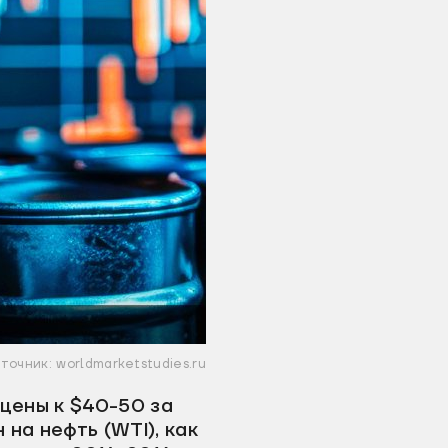
точник: worldmarketstudies.ru
 цены к $40-50 за
на нефть (WTI), как