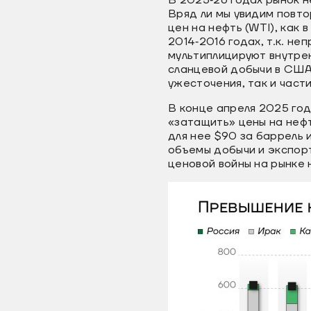
В 2025‐26 годах рынок н
Вряд ли мы увидим повт
цен на нефть (WTI), как
2014‐2016 годах, т.к. н
мультиплицируют внутрен
сланцевой добычи в США.
ужесточения, так и части
В конце апреля 2025 год
«затащить» цены на неф
для нее $90 за баррель 
объемы добычи и экспорта
ценовой войны на рынке 