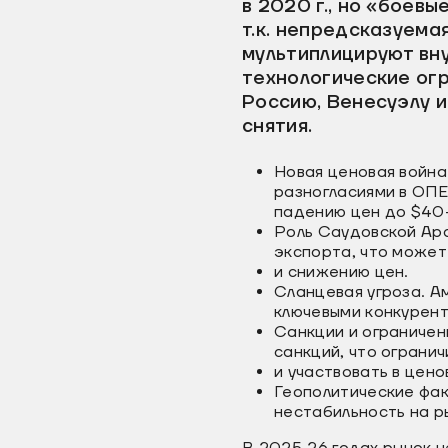
в 2020 г., но «боевы
т.к. непредсказуема
мультиплицируют вну
технологические огр
Россию, Венесуэлу и
снятия.
Новая ценовая война
разногласиями в ОПЕ
падению цен до $40–
Роль Саудовской Ара
экспорта, что может
и снижению цен.
Сланцевая угроза. А
ключевыми конкурент
Санкции и ограничен
санкций, что ограни
и участвовать в цено
Геополитические фак
нестабильность на р