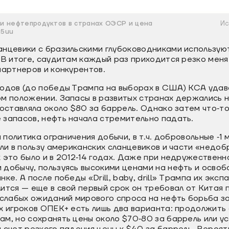
и нефтепродуктов в странах ОЭСР и цена
Ис
25uu
анцевики с бразильскими глубоководниками использую
 В итоге, саудитам каждый раз приходится резко меня
партнеров и конкурентов.
годов (до победы Трампа на выборах в США) КСА уда
м положении. Запасы в развитых странах держались на
составляла около $80 за баррель. Однако затем что‐т
 запасов, нефть начала стремительно падать.
а политика ограничения добычи, в т.ч. добровольные ‐1 
шли в пользу американских сланцевиков и части «недо
 это было и в 2012‐14 годах. Даже при недружественн
 добычу, пользуясь высокими ценами на нефть и осв
ке. А после победы «Drill, baby, drill» Трампа их экс
ится — еще в свой первый срок он требовал от Китая
 слабых ожиданий мирового спроса на нефть борьба за
х игроков ОПЕК+ есть лишь два варианта: продолжить
м, но сохранять цены около $70‐80 за баррель или у