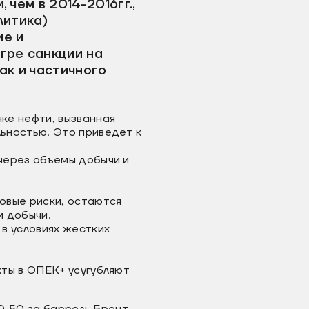
 чем в 2014-2016гг.,
литика)
ие и
гре санкции на
ак и частичного
ке нефти, вызванная
ьностью. Это приведет к
через объемы добычи и
овые риски, остаются
и добычи.
в условиях жестких
кты в ОПЕК+ усугубляют