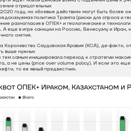
ефти ждет новая ценовая война с падением цены к $4
орение отрицательных
 в 2020 году, но «боевые действия» могут быть более о
епредсказуемая политика Трампа (риски для спроса и г
ние разногласия в ОПЕК+ и геологические и технолог
 А еще в игре санкции на Россию, Венесуэлу и Иран, 
чного снятия.
а Королевство Саудовская Аравия (КСА), де‐факто, о
ть выше нужных
и тем самым инициировала переход к стратегии макси
, а не цены (price over volume policy). И если это ещ
нефти, то ее явный предвестник.