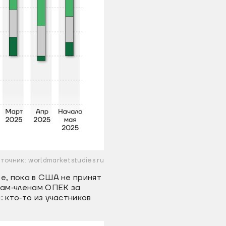
точник: worldmarketstudies.ru
е, пока в США не принят
нам‐членам ОПЕК за
 кто‐то из участников