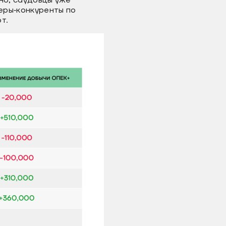
но, саудовцы уже
неры‐конкуренты по
т.