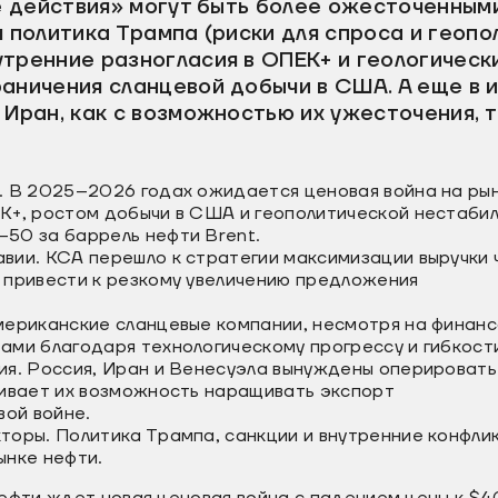
е действия» могут быть более ожесточенными,
я политика Трампа (риски для спроса и геопо
тренние разногласия в ОПЕК+ и геологическ
аничения сланцевой добычи в США. А еще в и
 Иран, как с возможностью их ужесточения, т
. В 2025–2026 годах ожидается ценовая война на рын
К+, ростом добычи в США и геополитической нестабил
50 за баррель нефти Brent.
вии. КСА перешло к стратегии максимизации выручки 
 привести к резкому увеличению предложения
мериканские сланцевые компании, несмотря на финанс
ами благодаря технологическому прогрессу и гибкост
ия. Россия, Иран и Венесуэла вынуждены оперировать 
чивает их возможность наращивать экспорт
вой войне.
торы. Политика Трампа, санкции и внутренние конфли
ынке нефти.