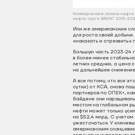
Коммерческие запасы нефти 
нефти сорта BRENT 2015-20
Или же американские сл
для роста своей добычи.
«наказать и отрезвить» 
Большую часть 2023‐24 
в более‐менее стабильно
летних средних, а цена 
на дальнейшее снижение
А все потому, что вся эт
сутки) от КСА, снова по
партнеров по ОПЕК+, как
Байдене они наращивали
местом на глобальном рын
нефти может только усил
на $52,4 млрд. С учетом
ужесточаться. У ключевы
американским сланцевика