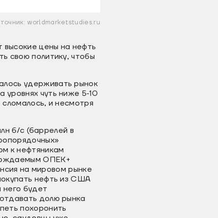
точник: worldmarketstudies.ru
т высокие цены на нефть
ть свою политику, чтобы
валось удерживать рынок
 уровнях чуть ниже 5‐10
о сломалось, и несмотря
млн б/с (баррелей в
бропорядочных»
ом к нефтяникам
обождаемым ОПЕК+
пансия на мировом рынке
 покупать нефть из США
 него будет
 отдавать долю рынка
спеть похоронить