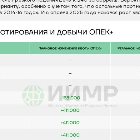
 счет резкого падения цены к $40 за баррель. Вероят
арианту, особенно с учетом того, что остальные парт
 2014‐16 годах. И с апреля 2025 года начался рост кво