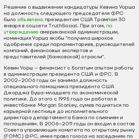
Решение о выдвижении кандидатуры Кевина Уорша
на должность следующего председателя ФРС
было
объявлено
президентом США Трампом 30
января в соцсети TruthSocial. При этом,
по
утверждению
американской администрации,
номинация Уорша якобы "получила широкое
одобрение среди парламентариев, руководителей
компаний, финансовых экспертов и
представителей [банковской] отрасли".
Кевин Уорш – финансист с богатым опытом работы
в администрации президента США и ФРС. В
2002–2006 годы он занимал должность
специального помощника президента США
Джорджа Буша-младшего по экономической
политике. До этого с 1995 года он работал в
инвестбанке Morgan Stanley, сумев подняться по
карьерной лестнице до исполнительного
директора департамента банка по слияниям и
поглощениям. В 2006–2011 годы он входил в состав
Совета управляющих комитета по открытому рынку
(FOMC) ФРС, имея право голоса на заседаниях по