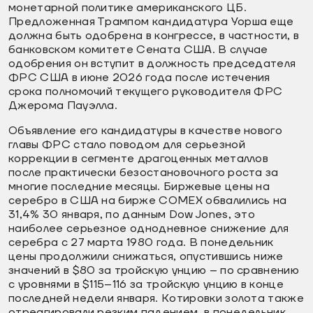
монетарной политике американского ЦБ.
Предложенная Трампом кандидатура Уорша еще
должна быть одобрена в конгрессе, в частности, в
банковском комитете Сената США. В случае
одобрения он вступит в должность председателя
ФРС США в июне 2026 года после истечения
срока полномочий текущего руководителя ФРС
Джерома Пауэлла.
Объявление его кандидатуры в качестве нового
главы ФРС стало поводом для серьезной
коррекции в сегменте драгоценных металлов
после практически безостановочного роста за
многие последние месяцы. Биржевые цены на
серебро в США на бирже COMEX обвалились на
31,4% 30 января, по данным Dow Jones, это
наиболее серьезное однодневное снижение для
серебра с 27 марта 1980 года. В понедельник
цены продолжили снижаться, опустившись ниже
значений в $80 за тройскую унцию – по сравнению
с уровнями в $115–116 за тройскую унцию в конце
последней недели января. Котировки золота также
отреагировали резким падением, в понедельник