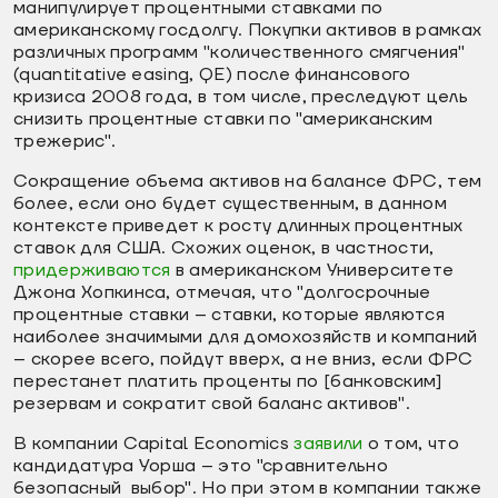
манипулирует процентными ставками по
американскому госдолгу. Покупки активов в рамках
различных программ "количественного смягчения"
(quantitative easing, QE) после финансового
кризиса 2008 года, в том числе, преследуют цель
снизить процентные ставки по "американским
трежерис".
Сокращение объема активов на балансе ФРС, тем
более, если оно будет существенным, в данном
контексте приведет к росту длинных процентных
ставок для США. Схожих оценок, в частности,
придерживаются
в американском Университете
Джона Хопкинса, отмечая, что "долгосрочные
процентные ставки – ставки, которые являются
наиболее значимыми для домохозяйств и компаний
– скорее всего, пойдут вверх, а не вниз, если ФРС
перестанет платить проценты по [банковским]
резервам и сократит свой баланс активов".
В компании Capital Economics
заявили
о том, что
кандидатура Уорша – это "сравнительно
безопасный выбор". Но при этом в компании также