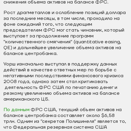
снижения объема активов на балансе ФРС.
Рост драгметаллов и ослабление позиций доллара
за последние месяцы, в том числе, проходило на
фоне ожиданий того, что следующим
председателем ФРС мог стать чиновник, который
выступает за продолжение программ
"количественного смягчения" (quantitative easing,
QE) и дальнейшее увеличение объема активов на
балансе центробанка.
Уорш изначально выступал в поддержку данных
действий в качестве ответных мер по борьбе с
негативными последствиями финансового кризиса
2008 года, однако затем стал критиковать
деятельность ФРС США по печатанию денег и
резкому увеличению объема активов на балансе
американского ЦБ.
По данным
ФРС США, текущий объем активов на
балансе центробанка составляет около $6,58
трлн. Одним из "секретов Полишинеля" является то,
что Федеральная резервная система США