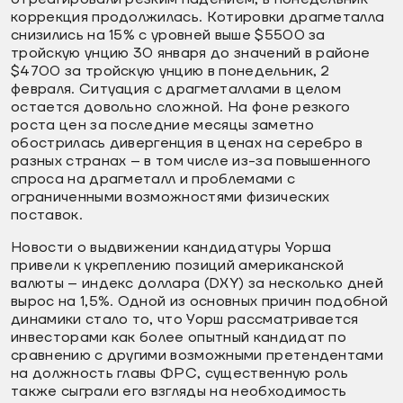
коррекция продолжилась. Котировки драгметалла
снизились на 15% с уровней выше $5500 за
тройскую унцию 30 января до значений в районе
$4700 за тройскую унцию в понедельник, 2
февраля. Ситуация с драгметаллами в целом
остается довольно сложной. На фоне резкого
роста цен за последние месяцы заметно
обострилась дивергенция в ценах на серебро в
разных странах – в том числе из-за повышенного
спроса на драгметалл и проблемами с
ограниченными возможностями физических
поставок.
Новости о выдвижении кандидатуры Уорша
привели к укреплению позиций американской
валюты – индекс доллара (DXY) за несколько дней
вырос на 1,5%. Одной из основных причин подобной
динамики стало то, что Уорш рассматривается
инвесторами как более опытный кандидат по
сравнению с другими возможными претендентами
на должность главы ФРС, существенную роль
также сыграли его взгляды на необходимость