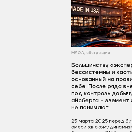
MAGA, абстракция
Большинству «экспе
бессистемны и хаот
основанный на прав
себе. После ряда вн
под контроль добычу
айсберга - элемент 
не понимают.
25 марта 2025 перед би
американскому динамизму