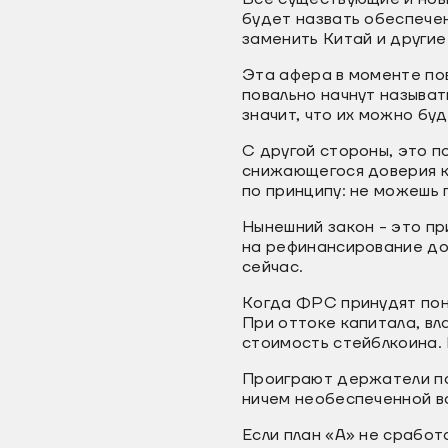
будет назвать обеспечен
заменить Китай и другие
Эта афера в моменте пов
повально начнут называт
значит, что их можно бу
С другой стороны, это п
снижающегося доверия к
по принципу: не можешь 
Нынешний закон - это пр
на рефинансирование дол
сейчас.
Когда ФРС принудят пони
При оттоке капитала, вл
стоимость стейблкоина. 
Проиграют держатели па
ничем необеспеченной ва
Если план «А» не сработ