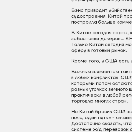
Вэнс приводит убийствен
судостроения. Китай про
построила больше комме
В Китае сегодня порты, 
забастовки докеров… КНР
Только Китай сегодня м
аферу в готовый рынок.
Кроме того, у США есть 
Важным элементом такти
в любых конфликтах. США
которыми потом остаютс
разных уголках земного 
практически в любой реги
торговлю многих стран.
Но Китай бросил США вы
пояс, один путь» - связ
Достаточно сказать, что
системе ж/д перевозок с