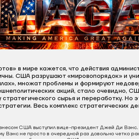
ртов» в мире кажется, что действия админи
ичны. США разрушают «мировопорядок» и ун
илах», множат проблемы и формируют недове
ешнеполитических акций, стало очевидно, С
 стратегического сырья и переработку. Но э
стратегии. Весь комплекс стратегических д
знесом США выступил вице-президент Джей Ди Вэнс.
 Вэнс не просто в очередной раз довольно четко рас