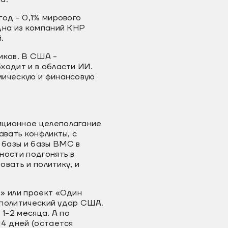
год - 0,1% мирового
дна из компаний КНР
.
иков. В США -
ходит и в области ИИ.
мическую и финансовую
иционное целеполагание
авать конфликты, с
 базы и базы ВМС в
ности подгонять в
овать и политику, и
» или проект «Один
еополитический удар США.
1-2 месяца. А по
14 дней (остается