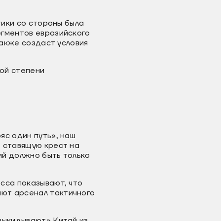
тики со стороны была
егментов евразийского
также создаст условия
ой степени
яс один путь», наш
 ставящую крест на
ий должно быть только
сса показывают, что
ют арсенал тактичного
выкидывают» Китай из