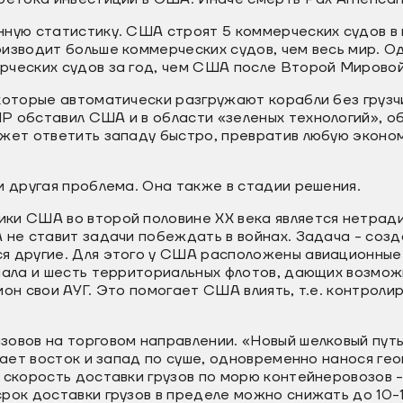
ную статистику. США строят 5 коммерческих судов в 
изводит больше коммерческих судов, чем весь мир. О
рческих судов за год, чем США после Второй Мировой
которые автоматически разгружают корабли без грузч
 обставил США и в области «зеленых технологий», об
ожет ответить западу быстро, превратив любую эконо
и другая проблема. Она также в стадии решения.
ки США во второй половине XX века является нетрад
 не ставит задачи побеждать в войнах. Задача - созд
я другие. Для этого у США расположены авиационные
шала и шесть территориальных флотов, дающих возмож
он свои АУГ. Это помогает США влиять, т.е. контролир
зовов на торговом направлении. «Новый шелковый путь
ывает восток и запад по суше, одновременно нанося г
 скорость доставки грузов по морю контейнеровозов - 
рок доставки грузов в пределе можно снижать до 10-