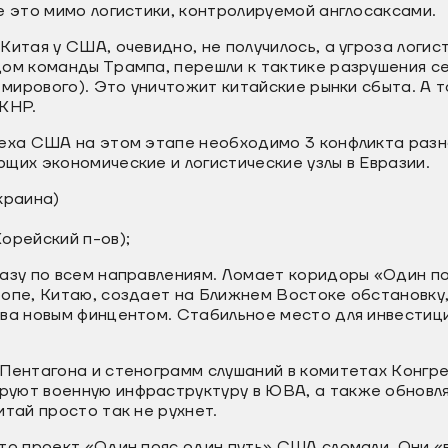
е это мимо логистики, контролируемой англосаксами.
Китая у США, очевидно, не получилось, а угроза логис
дом команды Трампа, перешли к тактике разрушения с
и мирового). Это уничтожит китайские рынки сбыта. А 
 КНР.
пеха США на этом этапе необходимо 3 конфликта разн
щих экономические и логистические узлы в Евразии.
краина)
орейский п-ов);
азу по всем направлениям. Ломает коридоры «Один по
ропе, Китаю, создает на Ближнем Востоке обстановку,
ива новым финцентом. Стабильное место для инвестиц
Пентагона и стенограмм слушаний в комитетах Конгре
уют военную инфраструктуру в ЮВА, а также обновля
итай просто так не рухнет.
то проект «Один пояс один путь» США сломали. Они «