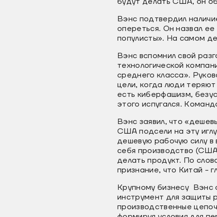
будут делать США, он о
Вэнс подтвердил наличие
опереться. Он назвал е
популисты». На самом де
Вэнс вспомнил свой разг
технологической компан
среднего класса». Руков
цели, когда люди теряют
есть киберфашизм, безус
этого испугался. Команда
Вэнс заявил, что «дешев
США подсели на эту иглу
дешевую рабочую силу в 
себя производство (США 
делать продукт. По слов
признание, что Китай - 
Крупному бизнесу Вэнс о
инструмент для защиты 
производственные цепочк
формируя условия для пе