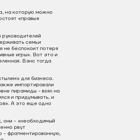
а, на которую можно
востоят «правые
з руководителей
держивать семьи
я не беспокоит потеря
ивные игры». Вот это и
еленная. Вэнс тогда
стылем» для бизнеса.
 также импортировали
вне пирамиды - взял на
лся и придумывать, и
ов». А это еще одно
, они - «необходимый
ренно рвут
ю - фрагментированную,
a.