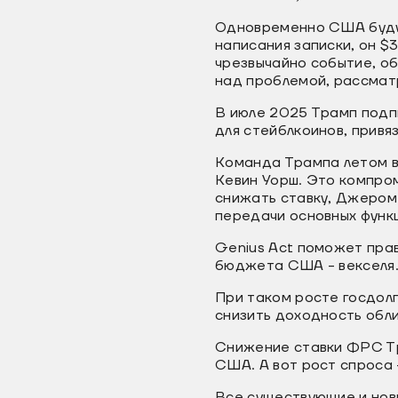
Одновременно США будут
написания записки, он $
чрезвычайно событие, об
над проблемой, рассматр
В июле 2025 Трамп подпи
для стейблкоинов, привя
Команда Трампа летом в
Кевин Уорш. Это компром
снижать ставку, Джером 
передачи основных функ
Genius Act поможет пра
бюджета США - векселя
При таком росте госдолг
снизить доходность обл
Снижение ставки ФРС Тр
США. А вот рост спроса -
Все существующие и новы