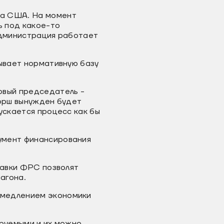
га США. На момент
ь под какое-то
администрация работает
дывает нормативную базу
овый председатель -
Уорш вынужден будет
ускается процесс как бы
умент финансирования
тавки ФРС позволят
агона.
амедлением экономики
ируемыми и их можно