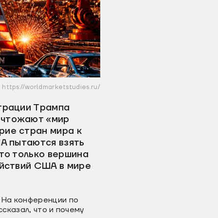
https://worldmarketstudies.ru/
страции Трампа
ичтожают «мир
рие стран мира к
ША пытаются взять
то только вершина
ействий США в мире
 На конференции по
сказал, что и почему