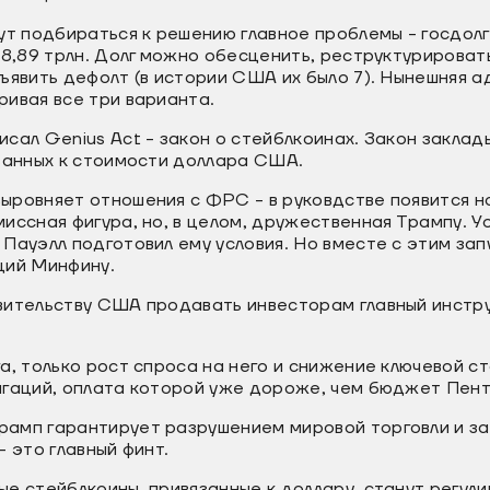
 подбираться к решению главное проблемы - госдол
38,89 трлн. Долг можно обесценить, реструктурироват
ъявить дефолт (в истории США их было 7). Нынешняя 
ивая все три варианта.
сал Genius Act - закон о стейблкоинах. Закон закла
занных к стоимости доллара США.
ыровняет отношения с ФРС - в руковдстве появится н
иссная фигура, но, в целом, дружественная Трампу. 
Пауэлл подготовил ему условия. Но вместе с этим зап
ций Минфину.
вительству США продавать инвесторам главный инстр
.
а, только рост спроса на него и снижение ключевой с
игаций, оплата которой уже дороже, чем бюджет Пент
амп гарантирует разрушением мировой торговли и з
 это главный финт.
е стейблкоины, привязанные к доллару, станут регул