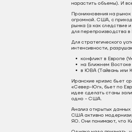
нарастить объемы). И вс
Проникновения на рынок 
огромной. США, с прихо
рынка (а как следствие 
для перепроизводства в
Для стратегического ус
интенсивности, разрушаю
конфликт в Европе (У
на Ближнем Востоке
в ЮВА (Тайвань или К
Иранские кризис бьет ср
«Север-Юг», бьет по Ев
идее сделать станы зал
одно - США.
Анализ открытых данных 
США активно модернизир
ЯО. Они понимают, что К
Однако надо признать, ч