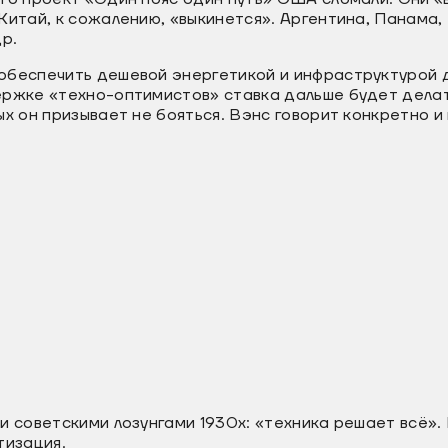
Китай, к сожалению, «выкинется». Аргентина, Панама,
др.
обеспечить дешевой энергетикой и инфраструктурой д
ержке «техно-оптимистов» ставка дальше будет делат
ых он призывает не бояться. Вэнс говорит конкретно и 
и советскими лозунгами 1930х: «техника решает всё».
тизация.