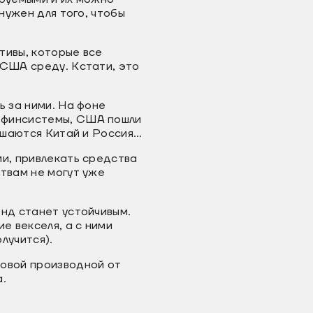
нужен для того, чтобы
тивы, которые все
 США среду. Кстати, это
ь за ними. На фоне
) финсистемы, США пошли
мешаются Китай и Россия…
ми, привлекать средства
твам не могут уже
енд станет устойчивым.
е векселя, а с ними
лучится).
ровой производной от
а.