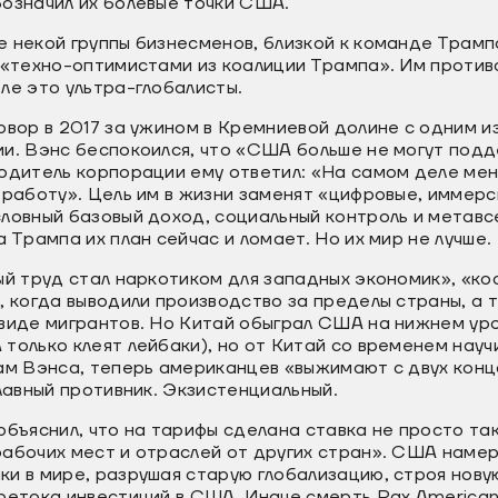
бозначил их болевые точки США.
 некой группы бизнесменов, близкой к команде Трамп
е «техно-оптимистами из коалиции Трампа». Им проти
ле это ультра-глобалисты.
овор в 2017 за ужином в Кремниевой долине с одним и
ии. Вэнс беспокоился, что «США больше не могут под
одитель корпорации ему ответил: «На самом деле мен
 работу». Цель им в жизни заменят «цифровые, иммерс
ловный базовый доход, социальный контроль и метавс
 Трампа их план сейчас и ломает. Но их мир не лучше.
ый труд стал наркотиком для западных экономик», «ко
, когда выводили производство за пределы страны, а
виде мигрантов. Но Китай обыграл США на нижнем уро
только клеят лейбаки), но от Китай со временем научи
ам Вэнса, теперь американцев «выжимают с двух конц
главный противник. Экзистенциальный.
бъяснил, что на тарифы сделана ставка не просто так
рабочих мест и отраслей от других стран». США наме
и в мире, разрушая старую глобализацию, строя нову
ретока инвестиций в США. Иначе смерть Pax American