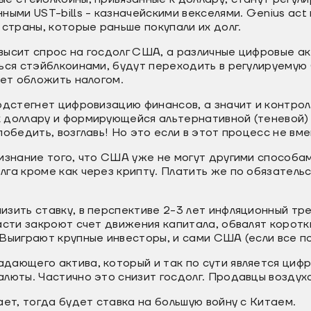
ными UST-bills - казначейскими векселями. Genius act 
 страны, которые раньше покупали их долг.
ысит спрос на госдолг США, а различные цифровые ак
ься стэйблкоинами, будут переходить в регулируемую
дет обложить налогом.
одстегнет цифровизацию финансов, а значит и контрол
 доллару и формирующейся альтернативной (теневой
победить, возглавь! Но это если в этот процесс не в
изнание того, что США уже не могут другими способа
га кроме как через крипту. Платить же по обязательс
зить ставку, в перспективе 2-3 лет инфляционный тр
асти закроют счет движения капитала, обвалят коротки
Выиграют крупные инвесторы, и сами США (если все по
дающего актива, который и так по сути является циф
люты. Частично это снизит госдолг. Продавцы воздух
ает, тогда будет ставка на большую войну с Китаем.