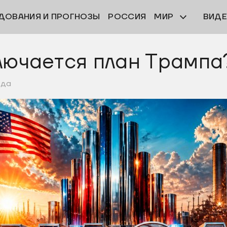
ДОВАНИЯ И ПРОГНОЗЫ
РОССИЯ
МИР
ВИД
лючается план Трампа
еда