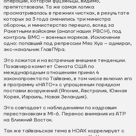
операции, которой фуцзяньцы, видимо,
препятствовали. Та же самая логика
просматривалась в прежних чистках, в результате
которых за 3 года сменились три министра
обороны, и министерство перешло, вслед за
Ракетными войсками (аналог наших РВСН), под
контроль ВМС – военных моряков. Исключение
одно: попавший под репрессии Мяо Хуа – адмирал,
экс-начальник ГлавПУра.
Это ложится и на встречные внешние тенденции.
Позавчера комитет Сената США по
международным отношениям принял 4
законопроекта по Тайваню, в том числе включил его
в программу «НАТО+» с упрощенным порядком
поставки вооружений (Япония, Австралия, Южная
Корея, Израиль, Новая Зеландия).
Это совпадает с наблюдениями по кадровым
перестановкам в MI-6. Перенос внимания из АТР
на Ближний Восток.
Так же тайваньская тема в НОАК коррелирует с