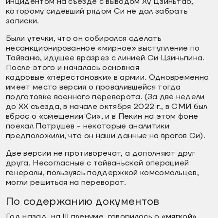
инцидентом на съезде с выводом Ху Цзиньтао,
которому сидевший рядом Си не дал забрать
записки.
Были утечки, что он собирался сделать
несанкционированное «мирное» выступление по
Тайваню, идущее вразрез с линией Си Цзиньпина.
После этого и началась основная
кадровые «перестановки» в армии. Одновременно
имеет место версия о провалившейся тогда
подготовке военного переворота. (За две недели
до XX съезда, в начале октября 2022 г., в СМИ был
вброс о «смещении Си», и в Пекин на этом фоне
поехал Патрушев - некоторые аналитики
предположили, что он наши данные на врагов Си).
Две версии не противоречат, а дополняют друг
друга. Несогласные с тайваньской операцией
генералы, пользуясь поддержкой комсомольцев,
могли решиться на переворот.
По содержанию документов
Год назад, на III пленуме, говорилось о «мягкой»