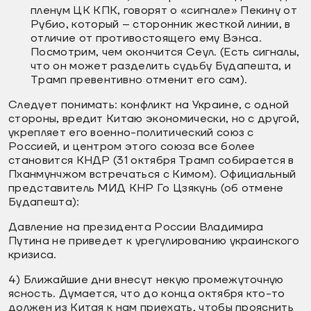
пленум ЦК КПК, говорят о «сигнале» Пекину от
Рубио, который – сторонник жесткой линии, в
отличие от противостоящего ему Вэнса.
Посмотрим, чем окончится Сеул. (Есть сигналы,
что он может разделить судьбу Будапешта, и
Трамп превентивно отменит его сам).
Следует понимать: конфликт на Украине, с одной
стороны, вредит Китаю экономически, но с другой,
укрепляет его военно-политический союз с
Россией, и центром этого союза все более
становится КНДР (31 октября Трамп собирается в
Пханмунчжом встречаться с Кимом). Официальный
представитель МИД КНР Го Цзякунь (об отмене
Будапешта):
Давление на президента России Владимира
Путина не приведет к урегулированию украинского
кризиса.
4) Ближайшие дни внесут некую промежуточную
ясность. Думается, что до конца октября кто-то
должен из Китая к нам приехать, чтобы прояснить