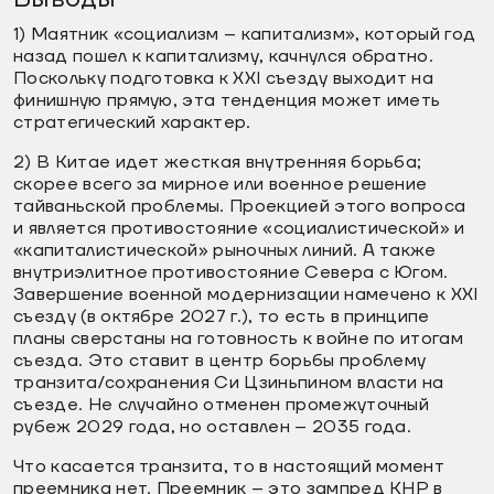
1) Маятник «социализм – капитализм», который год
назад пошел к капитализму, качнулся обратно.
Поскольку подготовка к XXI съезду выходит на
финишную прямую, эта тенденция может иметь
стратегический характер.
2) В Китае идет жесткая внутренняя борьба;
скорее всего за мирное или военное решение
тайваньской проблемы. Проекцией этого вопроса
и является противостояние «социалистической» и
«капиталистической» рыночных линий. А также
внутриэлитное противостояние Севера с Югом.
Завершение военной модернизации намечено к XXI
съезду (в октябре 2027 г.), то есть в принципе
планы сверстаны на готовность к войне по итогам
съезда. Это ставит в центр борьбы проблему
транзита/сохранения Си Цзиньпином власти на
съезде. Не случайно отменен промежуточный
рубеж 2029 года, но оставлен – 2035 года.
Что касается транзита, то в настоящий момент
преемника нет. Преемник – это зампред КНР в