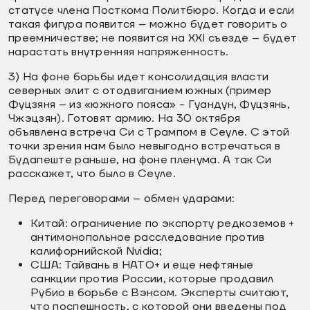
статусе члена Посткома Политбюро. Когда и если
такая фигура появится – можно будет говорить о
преемничестве; не появится на XXI съезде – будет
нарастать внутренняя напряженность.
3) На фоне борьбы идет консолидация власти
северных элит с отодвиганием южных (пример
Фуцзяня – из «южного пояса» - Гуандун, Фуцзянь,
Чжэцзян). Готовят армию. На 30 октября
объявлена встреча Си с Трампом в Сеуле. С этой
точки зрения нам было невыгодно встречаться в
Будапеште раньше, на фоне пленума. А так Си
расскажет, что было в Сеуле.
Перед переговорами – обмен ударами:
Китай: ограничение по экспорту редкоземов +
антимонопольное расследование против
калифорнийской Nvidia;
США: Тайвань в НАТО+ и еще нефтяные
санкции против России, которые продавил
Рубио в борьбе с Вэнсом. Эксперты считают,
что поспешность, с которой они введены под