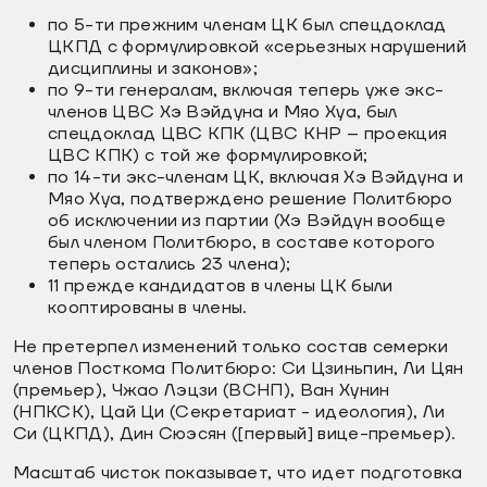
по 5-ти прежним членам ЦК был спецдоклад
ЦКПД с формулировкой «серьезных нарушений
дисциплины и законов»;
по 9-ти генералам, включая теперь уже экс-
членов ЦВС Хэ Вэйдуна и Мяо Хуа, был
спецдоклад ЦВС КПК (ЦВС КНР – проекция
ЦВС КПК) с той же формулировкой;
по 14-ти экс-членам ЦК, включая Хэ Вэйдуна и
Мяо Хуа, подтверждено решение Политбюро
об исключении из партии (Хэ Вэйдун вообще
был членом Политбюро, в составе которого
теперь остались 23 члена);
11 прежде кандидатов в члены ЦК были
кооптированы в члены.
Не претерпел изменений только состав семерки
членов Посткома Политбюро: Си Цзиньпин, Ли Цян
(премьер), Чжао Лэцзи (ВСНП), Ван Хунин
(НПКСК), Цай Ци (Секретариат - идеология), Ли
Си (ЦКПД), Дин Сюэсян ([первый] вице-премьер).
Масштаб чисток показывает, что идет подготовка