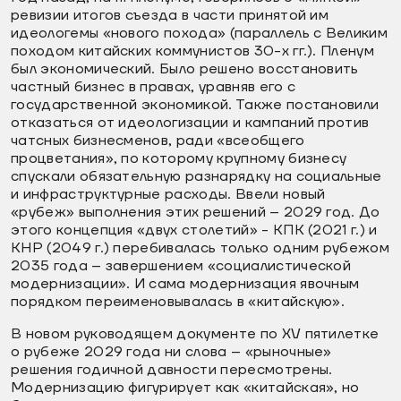
ревизии итогов съезда в части принятой им
идеологемы «нового похода» (параллель с Великим
походом китайских коммунистов 30-х гг.). Пленум
был экономический. Было решено восстановить
частный бизнес в правах, уравняв его с
государственной экономикой. Также постановили
отказаться от идеологизации и кампаний против
чатсных бизнесменов, ради «всеобщего
процветания», по которому крупному бизнесу
спускали обязательную разнарядку на социальные
и инфраструктурные расходы. Ввели новый
«рубеж» выполнения этих решений – 2029 год. До
этого концепция «двух столетий» - КПК (2021 г.) и
КНР (2049 г.) перебивалась только одним рубежом
2035 года – завершением «социалистической
модернизации». И сама модернизация явочным
порядком переименовывалась в «китайскую».
В новом руководящем документе по XV пятилетке
о рубеже 2029 года ни слова – «рыночные»
решения годичной давности пересмотрены.
Модернизацию фигурирует как «китайская», но