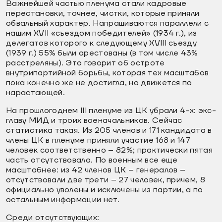
Важнейшей частью пленума стали кадровые
перестановки, точнее, чистки, которые приняли
обвальный характер. Напрашиваются параллели с
нашим XVII «съездом победителей» (1934 г.), из
делегатов которого к следующему XVIII съезду
(1939 г.) 55% были арестованы (в том числе 43%
расстреляны). Это говорит об остроте
внутрипартийной борьбы, которая тех масштабов
пока конечно же не достигла, но движется по
нарастающей.
На прошлогоднем III пленуме из ЦК убрали 4-х: экс-
главу МИД и троих военачальников. Сейчас
статистика такая. Из 205 членов и 171 кандидата в
члены ЦК в пленуме приняли участие 168 и 147
человек соответственно – 82%; практически пятая
часть отсутствовала. По военным все еще
масштабнее: из 42 членов ЦК – генералов –
отсутствовали две трети – 27 человек, причем, 8
официально уволены и исключены из партии, а по
остальным информации нет.
Среди отсутствующих: