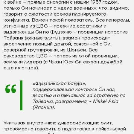
к войне – прямые аналогии с нашим 1937 годом,
только Си начинает с «дела военных», что, видимо,
говорит о сжатости сроков планируемого
конфликта. Важен такой показатель. Все генералы,
изгнанные из ЦВС – прежние соратники и
выдвиженцы Си по Фуцзяню – провинции напротив
Тайваня (южные элиты); взамен происходит
укрепление позиций другой, связанной с Си,
северной группировки, из Шэньси. Все
руководство ЦВС – теперь из этой провинции,
земляки лидера (с Чжан Юся Си связан дружбой
еще их отцов).
«Фуцзяньская банда»,
поддерживавшая контроль Си над
властью и отвечавшая за стратегию по
Тайваню, разгромлена, - Nikkei Asia
(Япония).
Учитывая внутреннюю диверсификацию элит,
правомерно говорить о подготовке к тайваньской