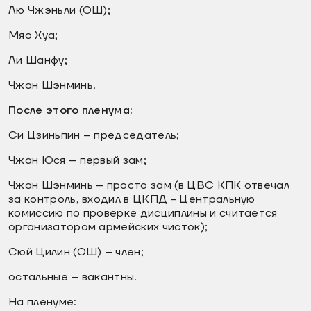
Лю Чжэньли (ОШ);
Мяо Хуа;
Ли Шанфу;
Чжан Шэнминь.
После этого пленума:
Си Цзиньпин – председатель;
Чжан Юся – первый зам;
Чжан Шэнминь – просто зам (в ЦВС КПК отвечал
за контроль, входил в ЦКПД - Центральную
комиссию по проверке дисциплины и считается
организатором армейских чисток);
Сюй Цилин (ОШ) – член;
остальные – вакантны.
На пленуме: