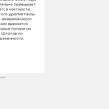
ительно превышает
т, в частности,
этого драгметаллы
й американского
ном вывозятся
торые попали на
 Штатов по
деленности.
ьник