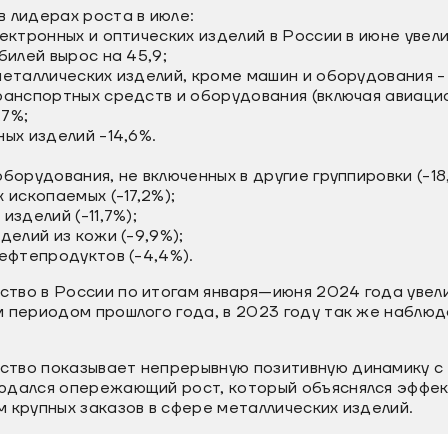
 лидерах роста в июле:
лектронных и оптических изделий в России в июне увел
обилей вырос на 45,9;
 металлических изделий, кроме машин и оборудования -
транспортных средств и оборудования (включая авиаци
,7%;
ных изделий -14,6%.
оборудования, не включенных в другие группировки (-18
х ископаемых (-17,2%);
 изделий (-11,7%);
зделий из кожи (-9,9%);
нефтепродуктов (-4,4%).
тво в России по итогам января—июня 2024 года увели
 периодом прошлого года, в 2023 году так же наблюд
тво показывает непрерывную позитивную динамику с 
юдался опережающий рост, который объяснялся эффек
 крупных заказов в сфере металлических изделий.