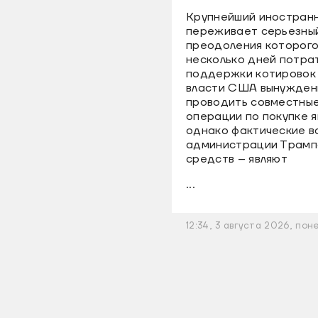
Крупнейший иностран
переживает серьезный
преодоления которого
несколько дней потра
поддержки котировок
власти США вынуждены
проводить совместные
операции по покупке я
однако фактические 
администрации Трампа
средств – являют
...
12:34, 3 августа 2026, по