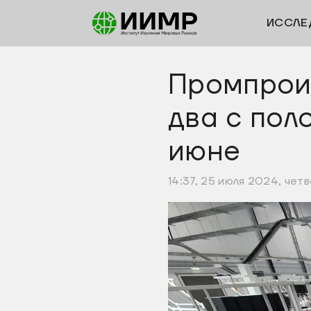
ИССЛЕ
Промпроиз
два с пол
июне
14:37, 25 июля 2024, чет