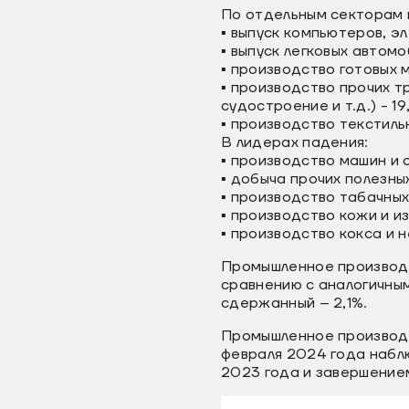
По отдельным секторам в
▪️ выпуск компьютеров, э
▪️ выпуск легковых автом
▪️ производство готовых
▪️ производство прочих 
судостроение и т.д.) - 19
▪️ производство текстиль
В лидерах падения:
▪️ производство машин и 
▪️ добыча прочих полезны
▪️ производство табачных
▪️ производство кожи и и
▪️ производство кокса и 
Промышленное производс
сравнению с аналогичным
сдержанный – 2,1%.
Промышленное производс
февраля 2024 года набл
2023 года и завершением