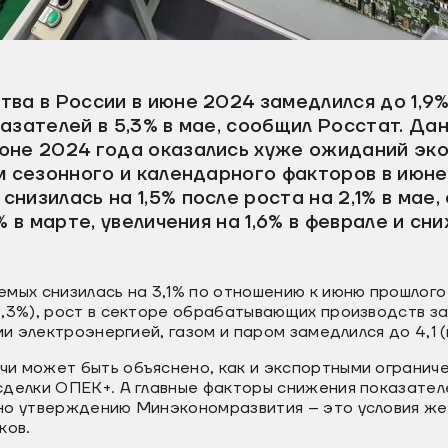
ва в России в июне 2024 замедлился до 1,9%
азателей в 5,3% в мае, сообщил Росстат. Да
юне 2024 года оказались хуже ожиданий эко
м сезонного и календарного факторов в июне
низилась на 1,5% после роста на 2,1% в мае,
% в марте, увеличения на 1,6% в феврале и сн
мых снизилась на 3,1% по отношению к июню прошлого 
,3%), рост в секторе обрабатывающих производств за
ии электроэнергией, газом и паром замедлился до 4,1 (
и может быть объяснено, как и экспортными ограниче
сделки ОПЕК+. А главные факторы снижения показате
но утверждению Минэкономразвития – это условия же
ков.