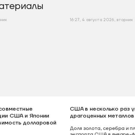
атериалы
рник
16:27, 4 августа 2026, вторник
 совместные
США в несколько раз у
ции США и Японии
драгоценных металлов
вимость долларовой
Доля золота, серебра и п
экспорта США в январе-ф