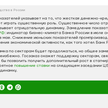
дства в России
казателей указывает на то, что жесткая денежно-кре
т играть существенную роль. Существенное число отр
азывает отрицательную динамику. Замедление показа
РФ
: индикатор бизнес-климата Банка России в июле сни
. в мае. Снижение июньских показателей промпроизво
ния экономической активности, как того хотел Банк 
мка по секторам будет продолжаться, но общее зам
неизбежно. Госзаказ окажет поддержку секторам, свя
 бы позволить получить дополнительный рост в стагни
роятное
повышение ставки
на следующем заседании Ц
динамку.