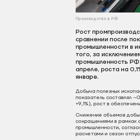
Производство в РФ
Рост промпроизводст
сравнении после пок
промышленности в и
того, за исключение
промышленность РФ с
апреле, роста на 0,1
январе.
Добыча полезных ископае
показатель составлял –0
+9,1%), рост в обеспечен
Снижение объемов добыч
сокращениями в рамках 
промышленности, соглас
расчетами и сезон отпус