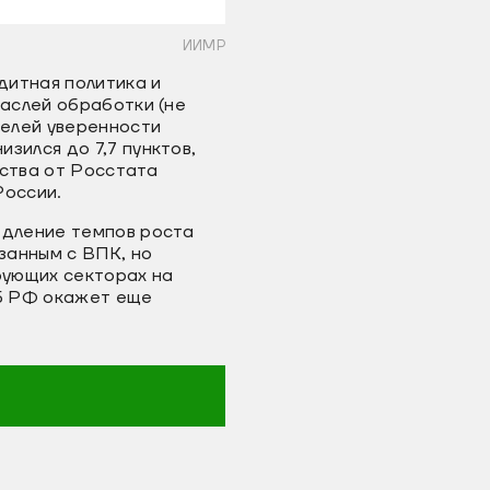
ИИМР
дитная политика и
аслей обработки (не
телей уверенности
зился до 7,7 пунктов,
дства от Росстата
России.
едление темпов роста
занным с ВПК, но
рующих секторах на
Б РФ окажет еще