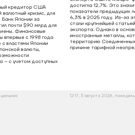
достигла 12,7%. Это знач
ный кредитор США
показатели предыдущих ле
 валютный кризис, для
4,3% в 2025 году. Из-за 
 Банк Японии за
стали крупнейшей статье
тил почти $90 млрд для
экспорта. Однако в основ
 иены. Финансовые
иностранные металлы, ко
 впервые с 1998 года
территорию Соединенных
 с властями Японии
причине тарифной неопре
понской валюты,
возможности
 – с учетом доступных
недельник
12:17, 3 августа 2026, понедел