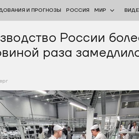
ДОВАНИЯ И ПРОГНОЗЫ
РОССИЯ
МИР
ВИД
водство России боле
овиной раза замедлило
верг