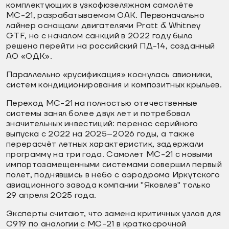
комплектующих в узкофюзеляжном самолёте
МС-21, разрабатываемом ОАК. Первоначально
лайнер оснащали двигателями Pratt & Whitney
GTF, но с началом санкций в 2022 году было
решено перейти на российский ПД-14, созданный
АО «ОДК».
Параллельно «русификация» коснулась авионики,
систем кондиционирования и композитных крыльев.
Переход МС-21 на полностью отечественные
системы занял более двух лет и потребовал
значительных инвестиций: перенос серийного
выпуска с 2022 на 2025–2026 годы, а также
перерасчёт летных характеристик, задержали
программу на три года. Самолет МС-21 с новыми
импортозамещенными системами совершил первый
полет, поднявшись в небо с аэродрома Иркутского
авиационного завода компании "Яковлев" только
29 апреля 2025 года.
Эксперты считают, что замена критичных узлов для
C919 по аналогии с МС-21 в краткосрочной