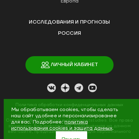
Европа
ИССЛЕДОВАНИЯ И ПРОГНОЗЫ
РОССИЯ
ЛИЧНЫЙ КАБИНЕТ
Политика обработки конфиденциальных данных
Мы обрабатываем cookies, чтобы сделать
наш сайт удобнее и персонализированее
Copyright ©
2023
-2026
worldmarketstudies
.
Все права
для вас. Подробнее:
политика
защищены. Вся информация, размещённая на данном
использования cookies и защита данных
.
веб-сайте, предназначена только для персонального
пользования