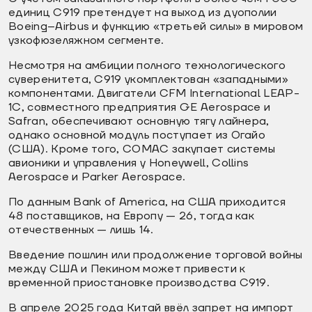
единиц C919 претендует на выход из дуополии
Boeing–Airbus и функцию «третьей силы» в мировом
узкофюзеляжном сегменте.
Несмотря на амбиции полного технологического
суверенитета, C919 укомплектован «западными»
компонентами. Двигатели CFM International LEAP-
1C, совместного предприятия GE Aerospace и
Safran, обеспечивают основную тягу лайнера,
однако основной модуль поступает из Огайо
(США). Кроме того, COMAC закупает системы
авионики и управления у Honeywell, Collins
Aerospace и Parker Aerospace.
По данным Bank of America, на США приходится
48 поставщиков, на Европу — 26, тогда как
отечественных — лишь 14.
Введение пошлин или продолжение торговой войны
между США и Пекином может привести к
временной приостановке производства C919.
В апреле 2025 года Китай ввёл запрет на импорт