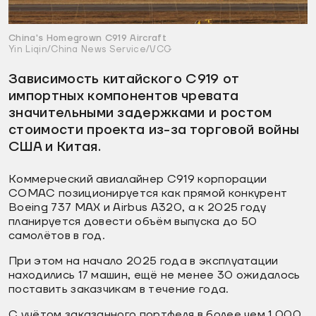
China's Homegrown C919 Aircraft
Yin Liqin/China News Service/VCG
Зависимость китайского C919 от
импортных компонентов чревата
значительными задержками и ростом
стоимости проекта из-за торговой войны
США и Китая.
Коммерческий авиалайнер C919 корпорации
COMAC позиционируется как прямой конкурент
Boeing 737 MAX и Airbus A320, а к 2025 году
планируется довести объём выпуска до 50
самолётов в год.
При этом на начало 2025 года в эксплуатации
находились 17 машин, ещё не менее 30 ожидалось
поставить заказчикам в течение года.
С учётом заказанного портфеля в более чем 1 000