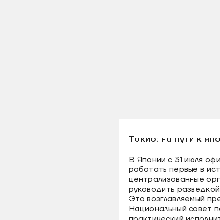
Токио: на пути к я
В Японии с 31 июля оф
работать первые в ис
централизованные орг
руководить разведкой
Это возглавляемый п
Национальный совет п
практический исполни