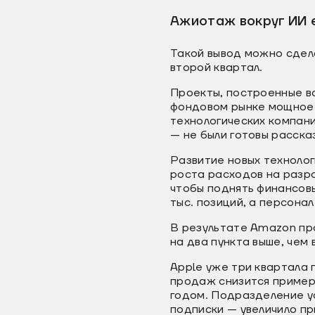
Ажиотаж вокруг ИИ ес
Такой вывод можно сдела
второй квартал.
Проекты, построенные во
фондовом рынке мощное р
технологических компани
— не были готовы расска
Развитие новых технолог
роста расходов на разра
чтобы поднять финансов
тыс. позиций, а персона
В результате Amazon пр
на два пункта выше, чем 
Apple уже три квартала
продаж снизится пример
годом. Подразделение ус
подписки — увеличило пр