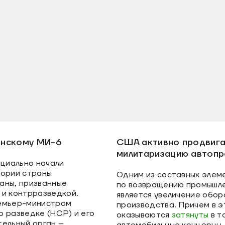
понскому МИ-6
США активно продвиг
милитаризацию автоп
ициально начали
тории страны
Одним из составных элем
аны, призванные
по возвращению промышл
 и контрразведкой.
является увеличение обор
ремьер-министром
производства. Причем в э
о разведке (НСР) и его
оказываются
затянуты
в т
тельный орган –
автомобильные концерны.