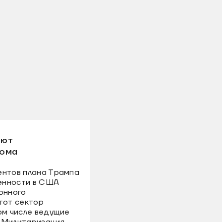
ают
рома
ентов плана Трампа
енности в США
онного
тот сектор
ом числе ведущие
 Милитаризация