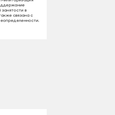
поддержание
 занятости в
также связана с
неопределенности.