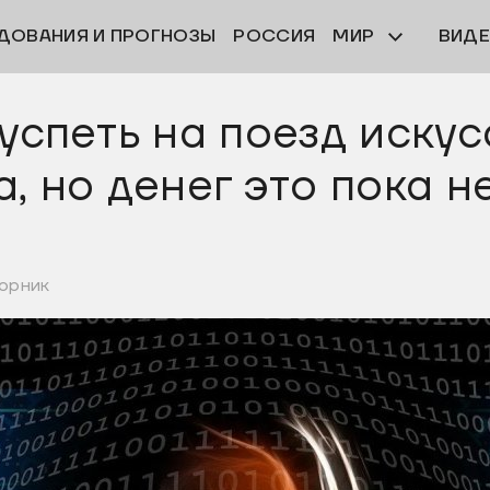
ДОВАНИЯ И ПРОГНОЗЫ
РОССИЯ
МИР
ВИД
 успеть на поезд иску
а, но денег это пока н
торник