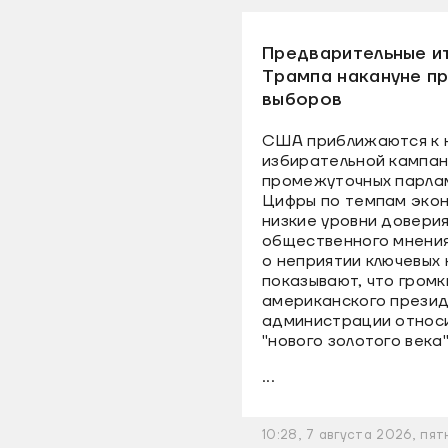
Предварительные и
Трампа накануне п
выборов
США приближаются к н
избирательной кампан
промежуточных парлам
Цифры по темпам экон
низкие уровни доверия
общественного мнения 
о неприятии ключевых
показывают, что гром
американского президе
администрации относи
"нового золотого века
...
10:28, 7 августа 2026, пят