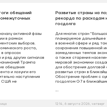
тоги обещаний
Развитые страны на по
ромежуточных
рекорда по расходам 
госдолга
ачалу активной фазы
Для многих стран "Большо
ии в рамках
планируемое дальнейшее 
ентских выборов.
в военной сфере и ряд та
омического роста,
сохранения повышенной и
 в опросах
замедленных темпов экон
и ряд других сигналов
а также старения населе
 начинаний Трампа
мировой экономики созда
кие обещания
для обострения долговой 
нта и лозунги его
развитых стран в ближайш
тельно наступления
Обострение проблем с с
" США не
госдолгом G7 в ближайши
...
ница
12:14, 6 августа 2026, четверг