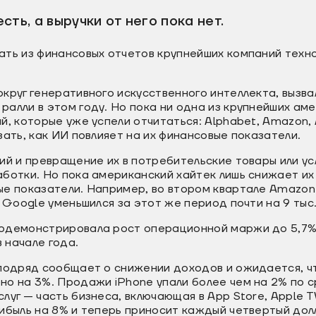
ть, а выручки от него пока нет.
ть из финансовых отчетов крупнейших компаний техно
круг генеративного искусственного интеллекта, вызв
алли в этом году. Но пока ни одна из крупнейших ам
й, которые уже успели отчитаться: Alphabet, Amazon, 
зать, как ИИ повлияет на их финансовые показатели.
ий и превращение их в потребительские товары или ус
ботки. Но пока американский хайтек лишь снижает их 
ые показатели. Например, во втором квартале Amazon
л Google уменьшился за этот же период почти на 9 тыс
одемонстрировала рост операционной маржи до 5,7% 
в начале года.
 подряд сообщает о снижении доходов и ожидается, ч
но на 3%. Продажи iPhone упали более чем на 2% по 
луг — часть бизнеса, включающая в App Store, Apple 
ибыль на 8% и теперь приносит каждый четвертый дол