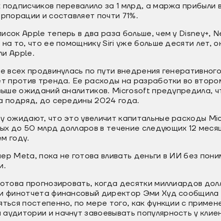
 подписчиков перевалило за 1 млрд, а маржа прибыли
орпорации и составляет почти 71%.
сок Apple теперь в два раза больше, чем у Disney+, Ne
на то, что ее помощнику Siri уже больше десяти лет, о
и Apple.
ше всех продвинулась по пути внедрения генеративного
ет против тренда. Ее расходы на разработки во второ
 выше ожиданий аналитиков. Microsoft предупредила, 
а подряд, до середины 2024 года.
y ожидают, что это увеличит капитальные расходы Mic
х до 50 млрд долларов в течение следующих 12 месяц
м году.
ер Meta, пока не готова вливать деньги в ИИ без пони
и.
готова прогнозировать, когда десятки миллиардов до
ии финотчета финансовый директор Эми Худ сообщила 
яться постепенно, по мере того, как функции с приме
аудитории и начнут завоевывать популярность у клие