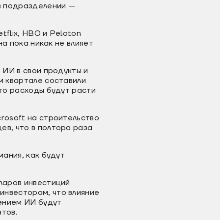
 в подразделении —
tflix, HBO и Peloton
на пока никак не влияет
 ИИ в свои продукты и
м квартале составили
что расходы будут расти
rosoft на строительство
ев, что в полтора раза
мания, как будут
лларов инвестиций
инвесторам, что влияние
нением ИИ будут
нтов.