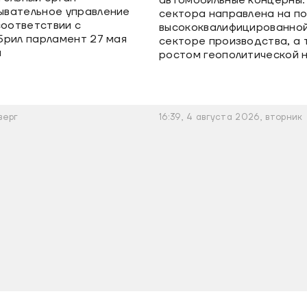
ывательное управление
сектора направлена на 
соответствии с
высококвалифицированной
брил парламент 27 мая
секторе производства, а 
я
ростом геополитической 
верг
16:39, 4 августа 2026, вторник