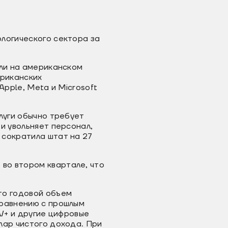
логического сектора за
али на американском
ериканских
Apple, Meta и Microsoft
луги обычно требует
и увольняет персонал,
 сократила штат на 27
.
во втором квартале, что
то годовой объем
сравнению с прошлым
TV+ и другие цифровые
лар чистого дохода. При