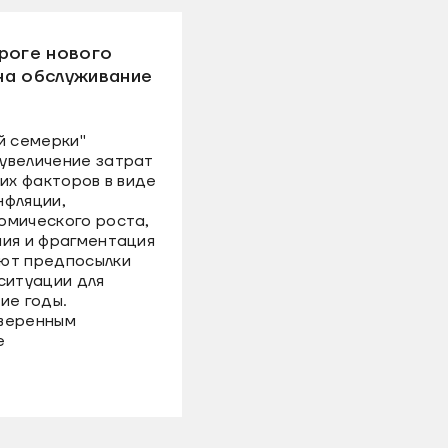
роге нового
на обслуживание
й семерки"
увеличение затрат
ких факторов в виде
нфляции,
омического роста,
ния и фрагментация
ют предпосылки
ситуации для
ие годы.
уверенным
е