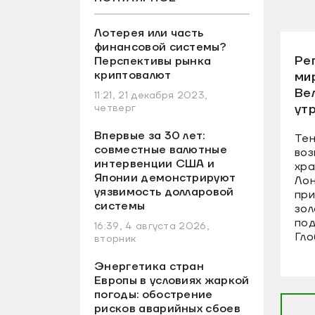
Лотерея или часть
финансовой системы?
Ре
Перспективы рынка
криптовалют
ми
Ве
11:21, 21 декабря 2023,
ут
четверг
Впервые за 30 лет:
Тен
совместные валютные
воз
интервенции США и
хра
Японии демонстрируют
Лон
уязвимость долларовой
при
системы
зол
под
16:39, 4 августа 2026,
Гло
вторник
Энергетика стран
Европы в условиях жаркой
погоды: обострение
рисков аварийных сбоев