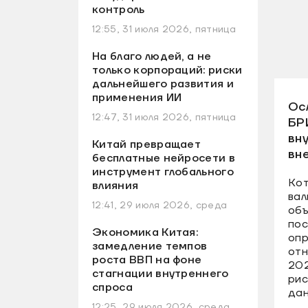
контроль
12:55, 31 июля 2026, пятница
На благо людей, а не
только корпораций: риски
дальнейшего развития и
применения ИИ
Ос
12:47, 31 июля 2026, пятница
БР
вн
Китай превращает
вн
бесплатные нейросети в
инструмент глобального
Кот
влияния
вал
12:41, 29 июля 2026, среда
объ
пос
Экономика Китая:
опр
замедление темпов
отн
роста ВВП на фоне
202
стагнации внутреннего
рис
спроса
дан
12:25, 29 июля 2026, среда