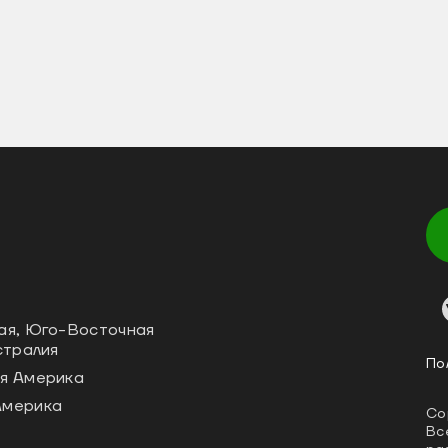
ая, Юго-Восточная
стралия
По
я Америка
Америка
Co
Вс