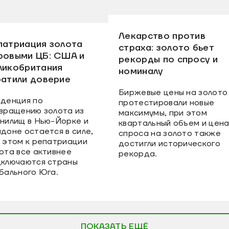
Лекарство против
патриация золота
страха: золото бьет
ровыми ЦБ: США и
рекорды по спросу и
ликобритания
номиналу
ратили доверие
Биржевые цены на золото
денция по
протестировали новые
вращению золота из
максимумы, при этом
нилищ в Нью-Йорке и
квартальный объем и цен
доне остается в силе,
спроса на золото также
 этом к репатриации
достигли исторического
ота все активнее
рекорда.
ключаются страны
бального Юга.
ПОКАЗАТЬ ЕЩЁ