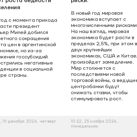
ет роста бедности
риски.
селения
В новый год мировая
экономика вступает с
год с момента прихода
многочисленными рисками
ласти президент
На наш взгляд, мировая
ьер Милей добился
экономика будет расти в
етного сокращения
пределах 2,5%, при этом 
та цен в аргентинской
двух крупнейших
номике, но из-за
экономиках, США и Китае
жения госсубсидий
произойдет замедление.
стрились негативные
Мир столкнется с
денции в социальной
последствиями новой
ре страны.
торговой войны, а ведущи
центробанки будут
снижать ставки, чтобы
стимулировать рост.
1, 19 декабря 2024, четверг
10:22, 25 ноября 2024,
понедельник