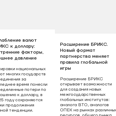
лабление валют
Расширение БРИКС.
ИКС к доллару:
Новый формат
утренние факторы,
партнерства меняет
ешнее давление
правила глобальной
игры
ировки национальных
ют многих государств
Расширение БРИКС
единения за
открывает возможности
леднее время понесли
для создания новых
еделенные потери по
межгосударственных
ошению к доллару, в
глобальных институтов:
5 году сохраняются
аналога ВТО, аналогов
ки продолжения
ОПЕК на рынках различны
ной тенденции.
ресурсов, общего рынка