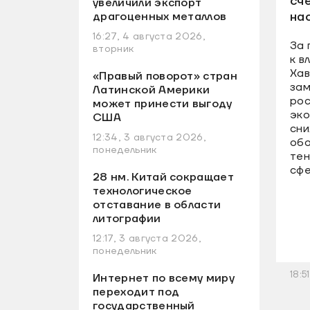
сч
увеличили экспорт
на
драгоценных металлов
16:27, 4 августа 2026,
За 
вторник
к в
Хав
«Правый поворот» стран
зам
Латинской Америки
рос
может принести выгоду
эко
США
сни
12:34, 3 августа 2026,
обо
понедельник
тен
сфе
28 нм. Китай сокращает
технологическое
отставание в области
литографии
12:17, 3 августа 2026,
понедельник
18:5
Интернет по всему миру
переходит под
государственный