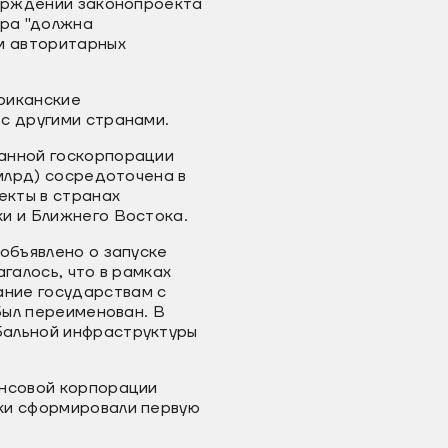
верждении законопроекта
ура "должна
м авторитарных
риканские
с другими странами.
данной госкорпорации
 млрд) сосредоточена в
екты в странах
и и Ближнего Востока.
объявлено о запуске
галось, что в рамках
ание государствам с
был переименован. В
бальной инфраструктуры
ансовой корпорации
ски сформировали первую