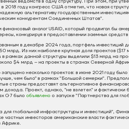
венных ведомств в одну структуру. При этом, при ут
в 2018 году конгресс США отметил, что новая структ
надежную альтернативу государственным инвестиция
ическим конкурентам Соединенных Штатов".
 финансовый аналог USAID, который продвигал бы аме
ресы, конкурируя в предоставлении заемных средств 
ованным в декабре 2024 года, портфель инвестиций 
50 млрд. Из них наиболее крупная доля проектов ($17
 в рамках данной структуры выделили $13 млрд на про
около $4 млрд – на проекты в странах Северной Африк
запущено несколько проектов: в июне 2021 году было 
учше, чем было" в рамках "Большой семерки". Предпола
тые страны предоставят альтернативное финансиров
м дохода. Проект, однако, "не взлетел" и фактически 
ках G7 было
объявлено
о запуске "Партнерства для гло
а для глобальной инфраструктуры и инвестиций", Фин
ке частных инвесторов американские власти фактиче
в Африке.