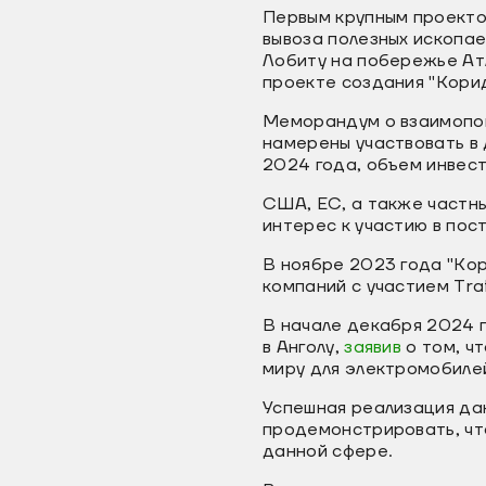
Первым крупным проекто
вывоза полезных ископа
Лобиту на побережье Атл
проекте создания "Кори
Меморандум о взаимопон
намерены участвовать в
2024 года, объем инвес
США, ЕС, а также частн
интерес к участию в пос
В ноябре 2023 года "Ко
компаний c участием Trafi
В начале декабря 2024 
в Анголу,
заявив
о том, ч
миру для электромобилей
Успешная реализация да
продемонстрировать, что
данной сфере.