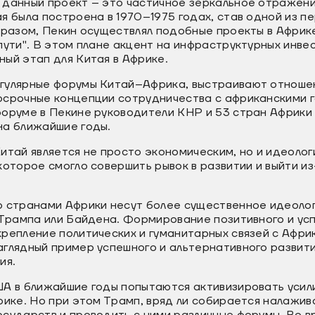
 данный проект – это частичное зеркальное отражен
я была построена в 1970–1975 годах, став одной из п
бразом, Пекин осуществлял подобные проекты в Африк
пути". В этом плане акцент на инфраструктурных инвес
ный этап для Китая в Африке.
гулярные форумы Китай–Африка, выстраивают отноше
осрочные концепции сотрудничества с африканскими 
форуме в Пекине руководители КНР и 53 стран Африк
на ближайшие годы.
итай является не просто экономическим, но и идеоло
которое смогло совершить рывок в развитии и выйти и
о странами Африки несут более существенное идеолог
я Трампа или Байдена. Формирование позитивного и у
репление политических и гуманитарных связей с Африк
глядный пример успешного и альтернативного развити
ия.
ША в ближайшие годы попытаются активизировать усил
рике. Но при этом Трамп, вряд ли собирается налажив