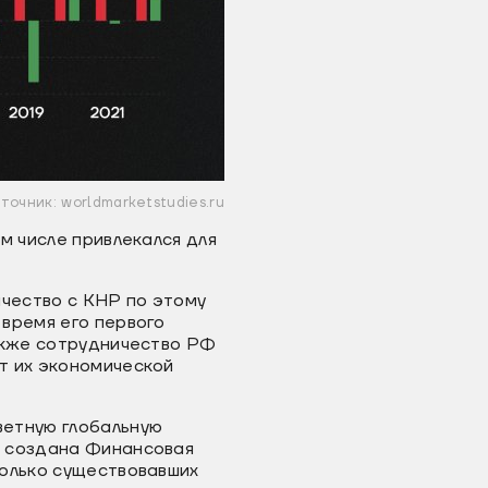
точник: worldmarketstudies.ru
м числе привлекался для
чество с КНР по этому
время его первого
также сотрудничество РФ
т их экономической
ветную глобальную
а создана Финансовая
колько существовавших