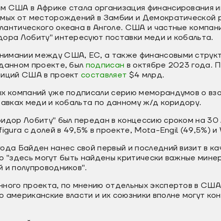
м США в Африке стала организация финансирования и
емых от месторождений в Замбии и Демократической р
антического океана в Анголе. США и частные компани
дора Лобиту" интересуют поставки меди и кобальта.
имании между США, ЕС, а также финансовыми структ
 данном проекте, был
подписан
в октябре 2023 года. 
тиций США в проект
составляет
$4 млрд.
ых компаний уже подписали серию меморандумов о вз
тавках меди и кобальта по данному ж/д коридору.
ридор Лобиту" был передан в концессию сроком на 30
gura c долей в 49,5% в проекте, Mota-Engil (49,5%) и V
года Байден нанес свой первый и последний визит в 
то "здесь могут быть найдены критически важные мине
 и полупроводников".
нного проекта, по мнению отдельных экспертов в США
 американские власти и их союзники вполне могут кон