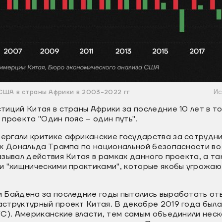
США в страны Африки в 2003-2022 гг
Ис
иций Китая в страны Африки за последние 10 лет в то
проекта "Один пояс – один путь".
ргали критике африканские государства за сотрудни
к Дональда Трампа по национальной безопасности во 
азывал действия Китая в рамках данного проекта, а 
и "хищническими практиками", которые якобы угрожаю
 Байдена за последние годы пытались выработать от
структурный проект Китая. В декабре 2019 года был
FC). Американские власти, тем самым объединили нес