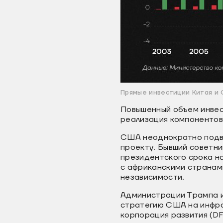
Прямые инвестиции Китая и 
Повышенный объем инвест
реализация компонентов 
США неоднократно подве
проекту. Бывший советни
президентского срока н
с африканскими странам
независимости.
Администрации Трампа и
стратегию США на инфра
корпорация развития (D