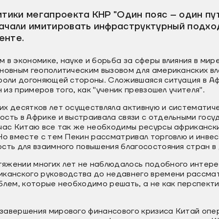
итики мегапроекта КНР "Один пояс – один пу
начали имитировать инфраструктурный подхо
ненте.
 в экономике, науке и борьба за сферы влияния в мир
сновным геополитическим вызовом для американских в
 роли догоняющей стороны. Сложившаяся ситуация в А
н из примеров того, как "ученик превзошел учителя".
их десятков лет осуществляла активную и систематич
сть в Африке и выстраивала связи с отдельными госу
час Китаю все так же необходимы ресурсы африкански
Но вместе с тем Пекин рассматривал торговлю и инве
ость для взаимного повышения благосостояния стран 
яжении многих лет не наблюдалось подобного интере
иканского руководства до недавнего времени рассма
блем, которые необходимо решать, а не как перспект
завершения мирового финансового кризиса Китай оп