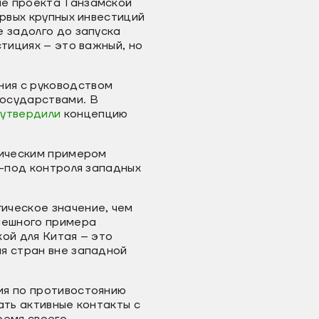
ие проекта Танзамской
ервых крупных инвестиций
е задолго до запуска
тициях – это важный, но
ния с руководством
государствами. В
и
утвердили
концепцию
гическим примером
з-под контроля западных
ическое значение, чем
спешного примера
ой для Китая – это
я стран вне западной
ия по противостоянию
ать активные контакты с