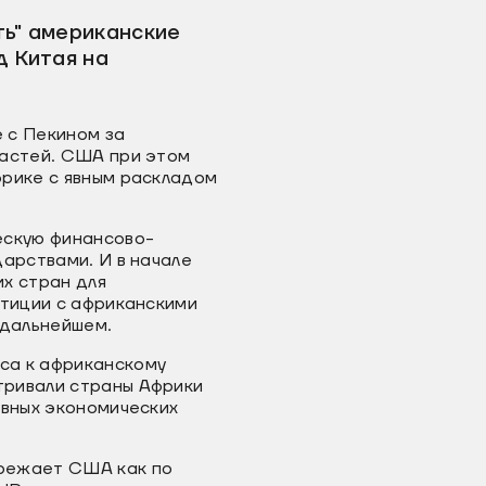
ть" американские
д Китая на
е с Пекином за
ластей. США при этом
фрике с явным раскладом
ескую финансово-
дарствами. И в начале
х стран для
стиции с африканскими
в дальнейшем.
са к африканскому
тривали страны Африки
ивных экономических
ережает США как по