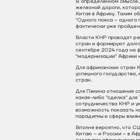
В определенном смысле,
железной дороги, котора
Китая в Африку. Таким о
"Одного пояса – одного 
фактически уже пройден
Власти КНР проводят ре
стран и формируют долг
сентябре 2024 года на 
"модернизации" Африки 
Для африканских стран К
успешного государства, 
стран.
Для Пекина отношения с
какая-либо "сделка" дл
сотрудничества КНР и ук
возможность показать на
парадигмы и сферы влиян
Вполне вероятно, что С
Китаю – и России – в Аф