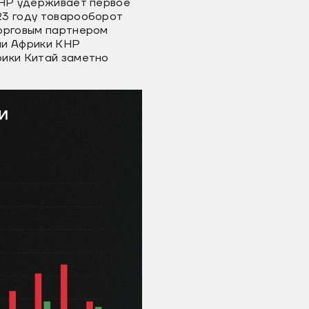
 КНР удерживает первое
23 году товарооборот
торговым партнером
ми Африки КНР
рики Китай заметно