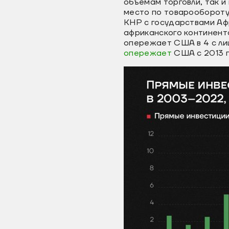
объемам торговли, так 
место по товарообороту
КНР с государствами Аф
африканского континент
опережает США в 4 с ли
опережает
США с 2013 