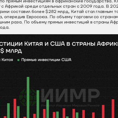
и по прямым инвестициям в африканские государства.
 с Африкой среди отдельных стран с 2009 года. В 20
рики составил более $282 млрд, Китай стал главным 
а, опередив Евросоюз. По объему торговли со страна
шним раза. По объему прямых инвестиций в страны Аф
года.