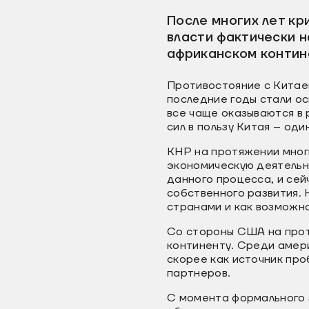
После многих лет кр
власти фактически 
африканском конти
Противостояние с Китаем
последние годы стали о
все чаще оказываются в
сил в пользу Китая – оди
КНР на протяжении мног
экономическую деятельно
данного процесса, и сей
собственного развития. 
странами и как возможн
Со стороны США на прот
континенту. Среди амер
скорее как источник про
партнеров.
С момента формального 