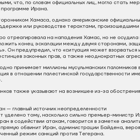
ыми, что, по словам официальных лиц, могло стать мер
 программе Ирана.
сторонником Хамаса, однако американские официальн
оддержке или руководстве терактами, произошедшими н
ро отреагировала на нападения Хамас, но не осудила
ложить конец эскалации между двумя сторонами, защ
ь». Он предупредил, что «ситуация может взорваться
естинцев законных прав, а также неоднократных агрес
одно принимает миллионы мусульманских паломников в
иция в отношении палестинской государственности им
.
анков также указывают на возникшее из-за обострени
ран — главный источник неопределенности
т уделено тому, насколько сильно премьер-министр И
ран в содействии атакам, говорится в заметке аналит
апрямую обвинит Иран, администрации Байдена, вероя
гченный режим санкций против Тегерана.