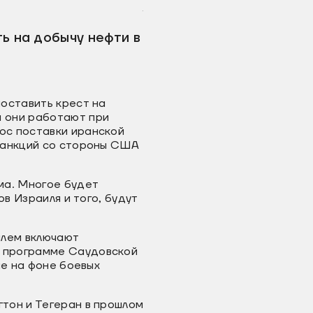
.
ь на добычу нефти в
оставить крест на
 они работают при
ос поставки иранской
санкций со стороны США
ма. Многое будет
в Израиля и того, будут
илем включают
й программе Саудовской
ые на фоне боевых
тон и Тегеран в прошлом