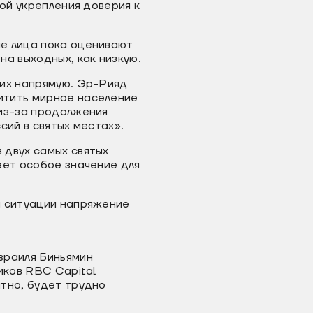
ой укрепления доверия к
ые лица пока оценивают
а выходных, как низкую.
 их напрямую. Эр-Рияд
итить мирное население
 из-за продолжения
сий в святых местах».
 двух самых святых
еет особое значение для
я ситуации напряжение
зраиля Биньямин
иков RBC Capital
тно, будет трудно