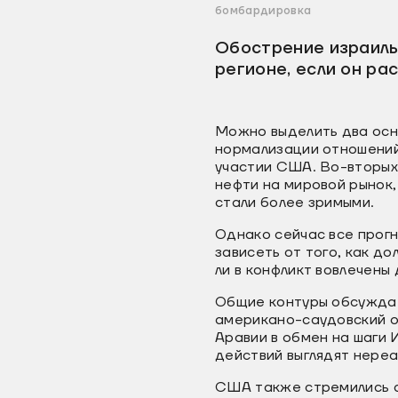
бомбардировка
Обострение израиль
регионе, если он ра
Можно выделить два осно
нормализации отношений
участии США. Во-вторых
нефти на мировой рынок
стали более зримыми.
Однако сейчас все прог
зависеть от того, как д
ли в конфликт вовлечены 
Общие контуры обсуждае
американо-саудовский о
Аравии в обмен на шаги 
действий выглядят нере
США также стремились с