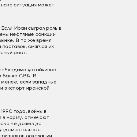
днако ситуация может
 Если Иран сыграл роль в
чены нефтяные санкции
рынке. В то же время
поставок, смягчая их
рный рост.
необходимо устойчивое
о банка CBA. В
е менее, если западные
 и экспорт иранской
1990 года, войны в
и в норму, отмечают
пока не дошел до
фундаментальные
признаков эскалации.