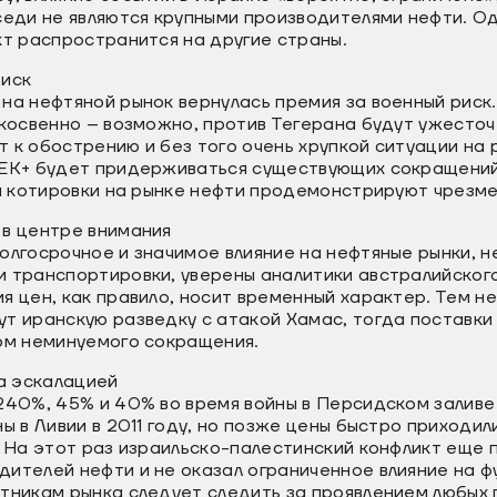
седи не являются крупными производителями нефти. О
кт распространится на другие страны.
риск
на нефтяной рынок вернулась премия за военный риск.
 косвенно – возможно, против Тегерана будут ужесто
 к обострению и без того очень хрупкой ситуации на 
ПЕК+ будет придерживаться существующих сокращений 
ли котировки на рынке нефти продемонстрируют чрезме
 в центре внимания
олгосрочное и значимое влияние на нефтяные рынки, 
и транспортировки, уверены аналитики австралийског
я цен, как правило, носит временный характер. Тем н
т иранскую разведку с атакой Хамас, тогда поставки
ком неминуемого сокращения.
за эскалацией
240%, 45% и 40% во время войны в Персидском заливе 
ы в Ливии в 2011 году, но позже цены быстро приходил
. На этот раз израильско-палестинский конфликт еще 
дителей нефти и не оказал ограниченное влияние на 
тникам рынка следует следить за проявлением любых 