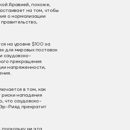
кой Аравией, похоже,
астаивает на том, чтобы
ния о нормализации
 правительство,
ся на уровне $100 за
ак для мировых поставок
и саудовско-
орого прекращения
ции напряженности,
ения.
лючается в том, как
т риски нападения
о, что саудовско-
о Эр-Рияд прекратит
 поскольку ни эта