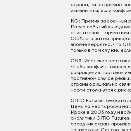
страна, ни ее прямые со
измениться, если конфли
NG: Премия за военный 
После событий выходных 
этих атаках – прямо или
США, что затем приведет
вполне вероятно, что О
только в том случае, ес
CBA: Иранские поставки
Чтобы конфликт оказал д
сокращение поставок ил
противном случае реакци
страны официально свяжу
нефти столкнутся с рис
CITIC Futures: следите 
Цены на нефть росли на 
Ираке в 2003 году и войн
аналитики CITIC Futures
соседних стран-произво
показатели. Однако учас