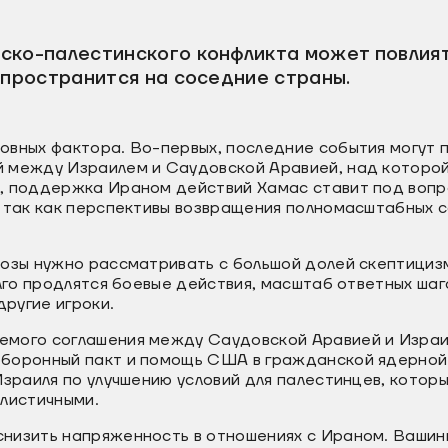
ско-палестинского конфликта может повлият
спространится на соседние страны.
вных фактора. Во-первых, последние события могут п
 между Израилем и Саудовской Аравией, над которой
, поддержка Ираном действий Хамас ставит под вопр
, так как перспективы возвращения полномасштабных 
нозы нужно рассматривать с большой долей скептициз
олго продлятся боевые действия, масштаб ответных шаго
другие игроки.
мого соглашения между Саудовской Аравией и Изра
боронный пакт и помощь США в гражданской ядерно
Израиля по улучшению условий для палестинцев, котор
алистичными.
низить напряженность в отношениях с Ираном. Вашинг