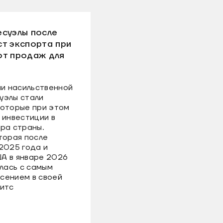
есуэлы после
т экспорта при
от продаж для
и насильственной
уэлы стали
которые при этом
 инвестиции в
ра страны.
торая после
2025 года и
А в январе 2026
улась с самым
сением в своей
витс