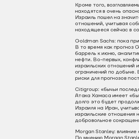
Кроме того, возглавляе
находятся в очень опасн
Израиль пошел на значит
отношений, учитывая соб
находящееся сейчас в со
Goldman Sachs: пока пр
В то время как прогноз 
баррель к июню, аналити
нефти. Во-первых, конф
израильских отношений и
ограничений по добыче.
риски для прогнозов пос
Citigroup: «бычьи послед
Атака Хамаса имеет «быч
долго это будет продолж
Израиля на Иран, учитыв
израильские отношения н
добровольное сокращение
Morgan Stanley: влияние
По мнению Morgan Stanle