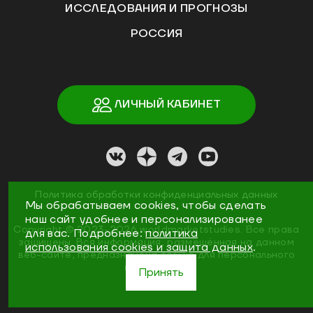
ИССЛЕДОВАНИЯ И ПРОГНОЗЫ
РОССИЯ
ЛИЧНЫЙ КАБИНЕТ
Политика обработки конфиденциальных данных
Мы обрабатываем cookies, чтобы сделать
наш сайт удобнее и персонализированее
Copyright ©
2023
-2026
worldmarketstudies
.
Все права
для вас. Подробнее:
политика
защищены. Вся информация, размещённая на данном
использования cookies и защита данных
.
веб-сайте, предназначена только для персонального
пользования
Принять