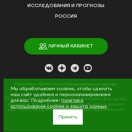
ИССЛЕДОВАНИЯ И ПРОГНОЗЫ
РОССИЯ
ЛИЧНЫЙ КАБИНЕТ
Политика обработки конфиденциальных данных
Мы обрабатываем cookies, чтобы сделать
наш сайт удобнее и персонализированее
Copyright ©
2023
-2026
worldmarketstudies
.
Все права
для вас. Подробнее:
политика
защищены. Вся информация, размещённая на данном
использования cookies и защита данных
.
веб-сайте, предназначена только для персонального
пользования
Принять