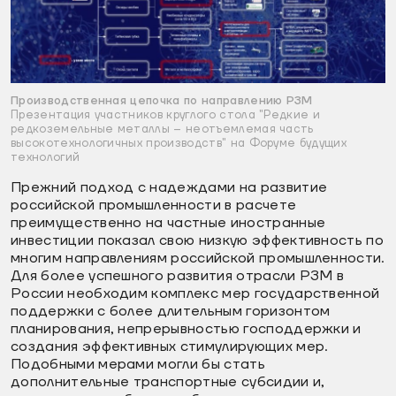
Производственная цепочка по направлению РЗМ
Презентация участников круглого стола "Редкие и
редкоземельные металлы – неотъемлемая часть
высокотехнологичных производств" на Форуме будущих
технологий
Прежний подход с надеждами на развитие
российской промышленности в расчете
преимущественно на частные иностранные
инвестиции показал свою низкую эффективность по
многим направлениям российской промышленности.
Для более успешного развития отрасли РЗМ в
России необходим комплекс мер государственной
поддержки с более длительным горизонтом
планирования, непрерывностью господдержки и
создания эффективных стимулирующих мер.
Подобными мерами могли бы стать
дополнительные транспортные субсидии и,