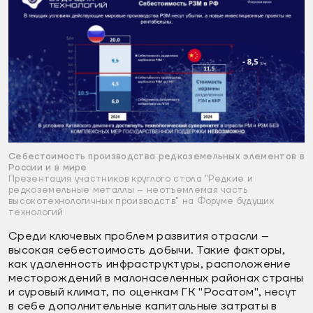
Себестоимость производства редкоземельных элементов в
России и в мире
Презентация участников круглого стола "Редкие и
редкоземельные металлы – неотъемлемая часть
высокотехнологичных производств" на Форуме будущих
технологий
Среди ключевых проблем развития отрасли –
высокая себестоимость добычи. Такие факторы,
как удаленность инфраструктуры, расположение
месторождений в малонаселенных районах страны
и суровый климат, по оценкам ГК "Росатом", несут
в себе дополнительные капитальные затраты в