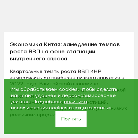
Экономика Китая: замедление темпов
роста ВВП на фоне стагнации
внутреннего спроса
Квартальные темпы роста ВВП КНР
замедлились до наиболее низкого значения с
2022 года. В китайской экономике
Мы обрабатываем cookies, чтобы сделать
сохраняется дисбаланс в виде более высокой
наш сайт удобнее и персонализированее
динамики внешней торговли, при
для вас. Подробнее:
политика
одновременном снижении инвестиций,
использования cookies и защита данных
.
увеличении производственных затрат и низких
розничных продажах.
Принять