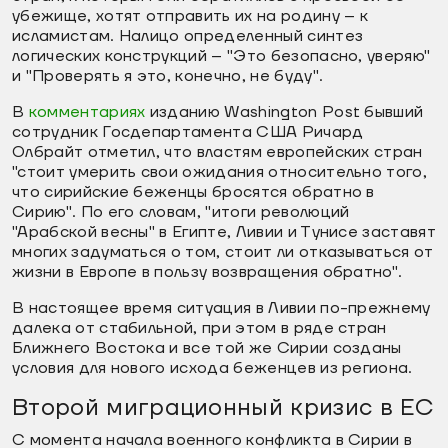
убежище, хотят отправить их на родину – к
исламистам. Налицо определенный синтез
логических конструкций – "Это безопасно, уверяю"
и "Проверять я это, конечно, не буду".
В
комментариях
изданию Washington Post бывший
сотрудник Госдепартамента США Ричард
Олбрайт отметил, что властям европейских стран
"стоит умерить свои ожидания относительно того,
что сирийские беженцы бросятся обратно в
Сирию". По его словам, "итоги революций
"Арабской весны" в Египте, Ливии и Тунисе заставят
многих задуматься о том, стоит ли отказываться от
жизни в Европе в пользу возвращения обратно".
В настоящее время ситуация в Ливии по-прежнему
далека от стабильной, при этом в ряде стран
Ближнего Востока и все той же Сирии созданы
условия для нового исхода беженцев из региона.
Второй миграционный кризис в ЕС
С момента начала военного конфликта в Сирии в