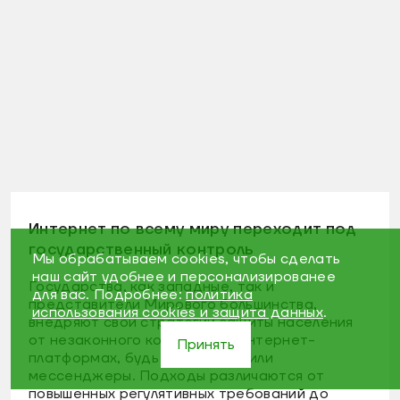
Интернет по всему миру переходит под
государственный контроль
Мы обрабатываем cookies, чтобы сделать
наш сайт удобнее и персонализированее
Государства, как западные, так и
для вас. Подробнее:
политика
представители Мирового большинства,
использования cookies и защита данных
.
внедряют свои стратегии защиты населения
от незаконного контента на интернет-
Принять
платформах, будь то соцсети или
мессенджеры. Подходы различаются от
повышенных регулятивных требований до