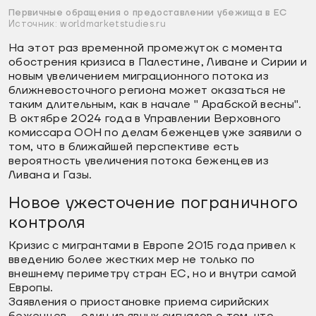
Первичные обращения о предоставлении убежища в ЕС
Источник: worldmarketstudies.ru
На этот раз временной промежуток с момента
обострения кризиса в Палестине, Ливане и Сирии и
новым увеличением миграционного потока из
ближневосточного региона может оказаться не
таким длительным, как в начале " Арабской весны".
В октябре 2024 года в Управлении Верховного
комиссара ООН по делам беженцев уже заявили о
том, что в ближайшей перспективе есть
вероятность увеличения потока беженцев из
Ливана и Газы.
Новое ужесточение пограничного
контроля
Кризис с мигрантами в Европе 2015 года привел к
введению более жестких мер не только по
внешнему периметру стран ЕС, но и внутри самой
Европы.
Заявления о приостановке приема сирийских
беженцев – один из явных сигналов о том, что