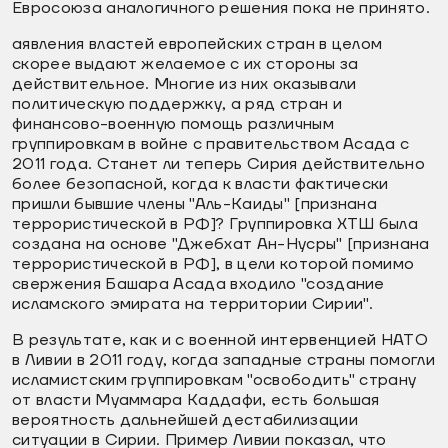
Евросоюза аналогичного решения пока не принято.
аявления властей европейских стран в целом
скорее выдают желаемое с их стороны за
действительное. Многие из них оказывали
политическую поддержку, а ряд стран и
финансово-военную помощь различным
группировкам в войне с правительством Асада с
2011 года. Станет ли теперь Сирия действительно
более безопасной, когда к власти фактически
пришли бывшие члены "Аль-Каиды" [признана
террористической в РФ]? Группировка ХТШ была
создана на основе "Джебхат Ан-Нусры" [признана
террористической в РФ], в цели которой помимо
свержения Башара Асада входило "создание
исламского эмирата на территории Сирии".
В результате, как и с военной интервенцией НАТО
в Ливии в 2011 году, когда западные страны помогли
исламистским группировкам "освободить" страну
от власти Муаммара Каддафи, есть большая
вероятность дальнейшей дестабилизации
ситуации в Сирии. Пример Ливии показал, что