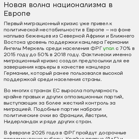
Новая волна национализма в
Европе
Первый миграционный кризис уже привел к
политической нестабильности в Европе – на фоне
наплыва беженцев из Северной Африки и Ближнего
Востока уровень поддержки канцлера Германии
Ангелы Меркель среди населения ФРГ
упал
с 70% в
2015 году до 50% в 2018 году. Фактически именно
миграционный кризис создал предпосылки для ее
завершения карьеры в качестве канцлера
Германии, который ранее пользовался высокой
поддержкой среди населения страны.
Во многих странах ЕС выросла популярность
крайне правых и других оппозиционных партий,
выступающих за более жесткий контроль за
миграцией. Подобные партии набрали
политические очки во Франции, Австрии,
Нидерландах и ряде других стран.
В феврале 2025 года в ФРГ пройдут досрочные
парламентские выборы. Крайне правые (АдГ) и