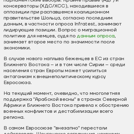
консерваторы (ХДС/ХСС), находившиеся в
оппозиции при распавшемся коалиционном
правительстве Шольца, согласно последним
данным, в частности опроса Infratest, занимают
лидирующие позиции. Вопрос о миграционной
политике для немцев, судя по
данным опроса
,
занимает второе место по значимости после
экономики.
В случае нового наплыва беженцев в ЕС из стран
Ближнего Востока – и в том числе Сирии – среди
населения стран Европы может усилиться
антагонизм к внешнеполитическому курсу
Евросоюза.
На текущий момент, очевидно, что многолетняя
поддержка "Арабской весны" в странах Северной
Африки и Ближнего Востока привела к обострению
военных конфликтов и дестабилизации всего
региона.
В самом Евросоюзе "внезапно" перестали
действовать Шенгенские соглашения, усилились