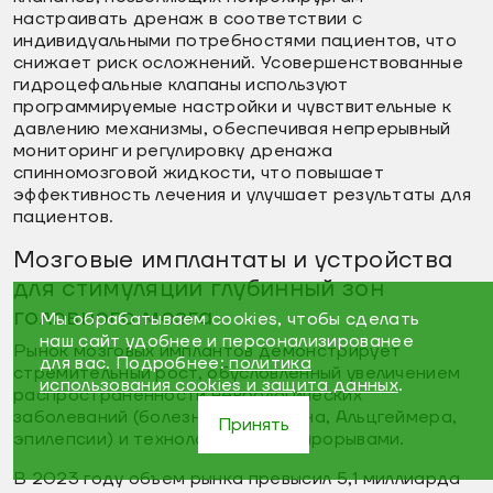
настраивать дренаж в соответствии с
индивидуальными потребностями пациентов, что
снижает риск осложнений. Усовершенствованные
гидроцефальные клапаны используют
программируемые настройки и чувствительные к
давлению механизмы, обеспечивая непрерывный
мониторинг и регулировку дренажа
спинномозговой жидкости, что повышает
эффективность лечения и улучшает результаты для
пациентов.
Мозговые имплантаты и устройства
для стимуляции глубинный зон
головного мозга
Мы обрабатываем cookies, чтобы сделать
наш сайт удобнее и персонализированее
Рынок мозговых имплантов демонстрирует
для вас. Подробнее:
политика
стремительный рост, обусловленный увеличением
использования cookies и защита данных
.
распространенности неврологических
заболеваний (болезни Паркинсона, Альцгеймера,
Принять
эпилепсии) и технологическими прорывами.
В 2023 году объем рынка превысил 5,1 миллиарда