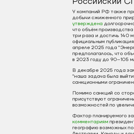
Российский СП
У компаний РФ также пр
добычи сжиженного приро
утверждена
долгосрочна
что объём производства 
три раза и достичь 140 
официальным публикация
апреле 2025 года "Энер
предполагалось, что объ
в 2023 году до 90–105 мл
В декабре 2025 года за
"наша задача была выйти 
санкционными ограничени
Помимо санкций со стор
присутствуют ограничени
возможностей по увелич
Фактор планируемого за
комментариям
президент
географию возможных пос
Австралии, Канады и дру