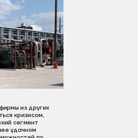
.
фирмы из других
ться кризисом,
ский сегмент
нее удачном
зможностей по