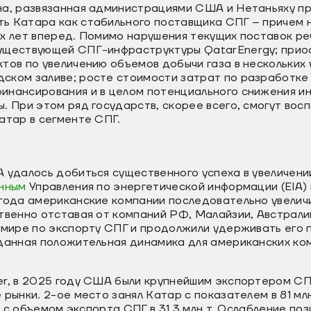
на, развязанная администрациями США и Нетаньяху пр
 Катара как стабильного поставщика СПГ – причем не
х лет вперед. Помимо нарушения текущих поставок ре
уществующей СПГ-инфраструктуры QatarEnergy; приос
тов по увеличению объемов добычи газа в нескольких
ском заливе; росте стоимости затрат по разработке 
инансирования и в целом потенциального снижения ин
. При этом ряд государств, скорее всего, смогут вос
атар в сегменте СПГ.
А удалось добиться существенного успеха в увеличен
нным
Управления по энергетической информации (EIA)
 года американские компании последовательно увелич
твенно отставая от компаний РФ, Малайзии, Австралии
 мире по экспорту СПГ и продолжили удерживать его 
 данная положительная динамика для американских ко
r, в 2025 году США были крупнейшим экспортером СПГ
 рынки. 2-ое место занял Катар с показателем в 81 мл
ия с объемом экспорта СПГ в 31,3 млн т. Ослабление по