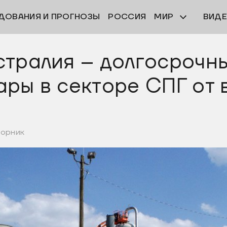
ДОВАНИЯ И ПРОГНОЗЫ
РОССИЯ
МИР
ВИД
стралия – долгосрочн
ры в секторе СПГ от 
торник