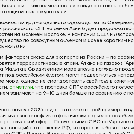
т более широких возможностей в виде поставок по бол
потенциальных покупателей.
зможностях круглогодичного судоходства по Северном
к российского СПГ на рынки Азии будет продолжатьс
стей на Дальнем Востоке. У компаний США и Австрал
мущество по совокупным объемам и более коротким кр
ынки Азии.
м фактором риска для экспорта из России – по сравн
вятся террористические атаки. Атака на газовоз "Ар
ва Мальта в Средиземном море вполне наглядно прод
т под российским флагом, могут подвергнуться напад
 море, однако не смог доставить свой груз в конечну
сти,
отметили,
что поставки СПГ с российского полуос
ем занимают на 9–10 дней больше по сравнению с по
ве в начале 2026 года – это уже второй пример ситу
литического конфликта фактически серьезно ослабляю
энергетической сфере. После начала СВО на Украине 
ло санкций в отношении РФ, которые, как было отмече
тора СПГ в России. В результате военных действий С