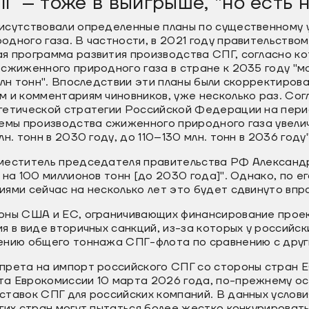
Г – тоже в выигрыше, "но есть 
исутствовали определенные планы по существенному 
дного газа. В частности, в 2021 году правительство
я программа развития производства СПГ, согласно ко
сжиженного природного газа в стране к 2035 году "мо
млн тонн". Впоследствии эти планы были скорректирова
м и комментариям чиновников, уже несколько раз. Со
гетической стратегии Российской Федерации на пери
емы производства сжиженного природного газа увелича
н. тонн в 2030 году, до 110–130 млн. тонн в 2036 году
меститель председателя правительства РФ Александ
на 100 миллионов тонн [до 2030 года]". Однако, по его
ями сейчас на несколько лет это будет сдвинуто впра
оны США и ЕС, ограничивающих финансирование проек
я в виде вторичных санкций, из-за которых у российс
ению общего тоннажа СПГ-флота по сравнению с друг
прета на импорт российского СПГ со стороны стран Е
а Еврокомиссии 10 марта 2026 года, по-прежнему ост
тавок СПГ для российских компаний. В данных услови
гих стран могут пытаться более жестко конкурироват