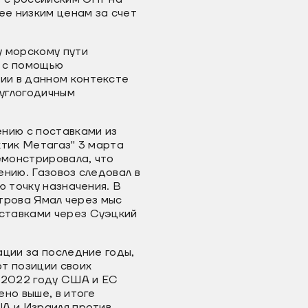
ее низким ценам за счет
у морскому пути
я с помощью
ии в данном контексте
углогодичным
ению с поставками из
ктик Метагаз" 3 марта
емонстрировала, что
ению. Газовоз следовал в
ю точку назначения. В
трова Ямал через мыс
ставками через Суэцкий
ации за последние годы,
т позиции своих
в 2022 году США и ЕС
но выше, в итоге
ША и Израиля против