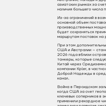
азиатских рынках за сче
наличия большего числа 
Из-за ограничений в во
основной объем поставо
производственных мощно
будет сохраняться преи
маршрутам поставок на р
При этом дополнительны
США и Австралии – стано
2026 года вблизи остро
танкеры, которые следую
Китай через Средиземное
компании Kpler, в частно
Доброй Надежды в средн
канал.
Война в Персидском зали
когда США за счет геопо
ключевых соперников в 
применили рекордное чис
замедлили развитие сек