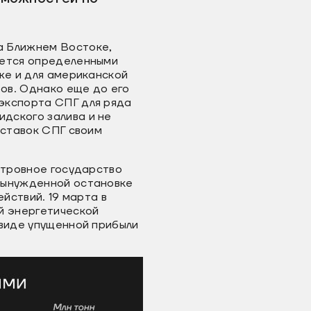
а Ближнем Востоке,
нется определенными
же и для американской
ов. Однако еще до его
экспорта СПГ для ряда
дского залива и не
оставок СПГ своим
стровное государство
вынужденной остановке
йствий. 19 марта в
й энергетической
 виде упущенной прибыли