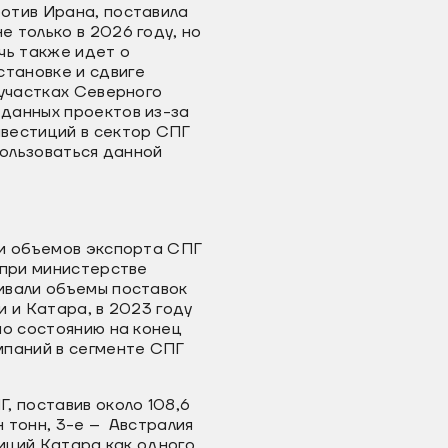
отив Ирана, поставила
 только в 2026 году, но
чь также идет о
тановке и сдвиге
 участках Северного
данных проектов из-за
вестиций в сектор СПГ
пользоваться данной
ии объемов экспорта СПГ
 при министерстве
ивали объемы поставок
 и Катара, в 2023 году
по состоянию на конец
мпаний в сегменте СПГ
, поставив около 108,6
н тонн, 3-е – Австралия
зиций Катара как одного