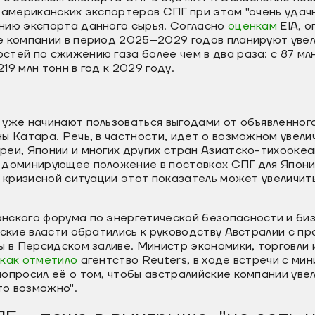
 американских экспортеров СПГ при этом "очень удач
нию экспорта данного сырья. Согласно
оценкам
EIA, 
е компании в период 2025–2029 годов планируют увел
тей по сжижению газа более чем в два раза: с 87 млн 
9 млн тонн в год к 2029 году.
 уже начинают пользоваться выгодами от объявленно
ы Катара. Речь, в частности, идет о возможном увели
еи, Японии и многих других стран Азиатско-тихоокеа
 доминирующее положение в поставках СПГ для Япон
м кризисной ситуации этот показатель может увеличит
нского форума по энергетической безопасности и биз
нские власти обратились к руководству Австралии с пр
ы в Персидском заливе. Министр экономики, торговли
,
как отметило
агентство Reuters, в ходе встречи с ми
опросил её о том, чтобы австралийские компании уве
это возможно".