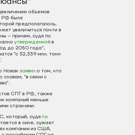
нюансы"
увеличению объемов
м РФ была
торой предполагалось,
жет увеличиться почти в
ны – причем, судя по
гласно
утвержденной
в
од до 2050 года",
тся "с 32,339 млн. тонн
".
р Новак
заявил
о том, что
 словам, "в связи с
во".
тов СПГ в РФ, также
ких компаний меньше
ими странами.
С, который, судя
по
ается в силе, сужает
ях компании из США,
ь с российским СПГ на