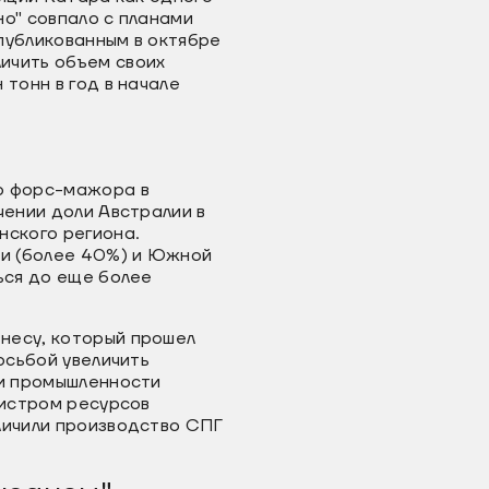
но" совпало с планами
опубликованным в октябре
ичить объем своих
тонн в год в начале
го форс-мажора в
чении доли Австралии в
нского региона.
ии (более 40%) и Южной
ься до еще более
несу, который прошел
осьбой увеличить
 и промышленности
нистром ресурсов
личили производство СПГ