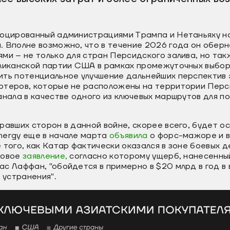
воцированный администрациями Трампа и Нетаньяху н
. Вполне возможно, что в течение 2026 года он обер
ми – не только для стран Персидского залива, но так
бликанской партии США в рамках промежуточных выбор
ить потенциальное улучшение дальнейших перспектив 
ртеров, которые не расположены на территории Перси
анала в качестве одного из ключевых маршрутов для п
равших сторон в данной войне, скорее всего, будет о
nergy еще в начале марта
объявила
о форс-мажоре и 
 того, как Катар фактически оказался в зоне боевых де
новое
заявление,
согласно которому ущерб, нанесенны
с Лаффан, "обойдется в примерно в $20 млрд в год в
я устранения".