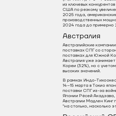
из ключевых конкурентов
США по резкому увеличе
2025 года, американски
производственных мощнос
2024 года до примерно 21
Австралия
Австралийские компании
поставках СПГ со сторон
поставках для Южной Кор
Австралия уже занимает
Кореи (32%), но с учето
высоких значений.
В рамках Индо-Тихоокеа
14–15 марта в Токио япо
поставки СПГ из-за войн
Японии Рёсей Акадзава
Австралии Мадлен Кинг п
"на столько, насколько 