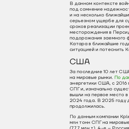
В данном контексте вой
под сомнение надежность
и на несколько ближайши
серьезном ущербе для с
сроков реализации проек
месторождения в Персид
подорожания заемного ф
Катара в ближайшие годы
ситуацией и потеснить К
США
За последние 10 лет СШ
на мировые рынки.
По да
энергетики США, с 2016
СПГ и, изначально сущес
вышли на первое место в
2024 года. В 2025 году
продолжилась.
По данным компании Kple
млн тонн СПГ на мировые
(77,7 млн т), 4-е – Росс