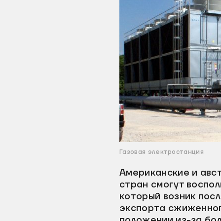
Газовая электростанция
Американские и авст
стран смогут воспол
который возник посл
экспорта сжиженног
положении из-за бо