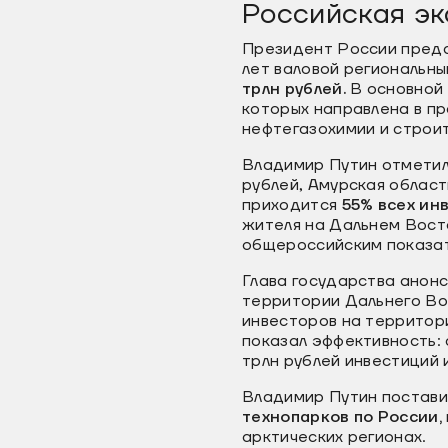
Российская эк
Президент России пред
лет валовой региональны
трлн рублей.
В основной 
которых направлена в п
нефтегазохимии и строи
Владимир Путин отметил 
рублей, Амурская област
приходится
55% всех ин
жителя на Дальнем Восто
общероссийским показа
Глава государства анон
территории Дальнего Вос
инвесторов на территор
показал эффективность: 
трлн рублей инвестиций 
Владимир Путин постави
технопарков по России,
арктических регионах.