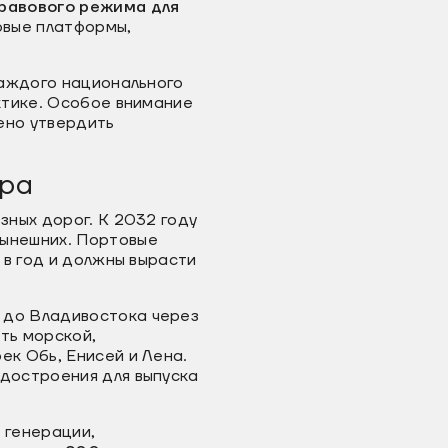
равового режима для
овые платформы,
каждого национального
ктике. Особое внимание
ено утвердить
ура
зных дорог. К 2032 году
ынешних. Портовые
 в год и должны вырасти
 до Владивостока через
ть морской,
к Обь, Енисей и Лена.
достроения для выпуска
 генерации,