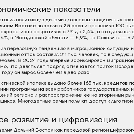
ономические показатели
тавил позитивную динамику основных социальных пока
льнем Востоке выросла в 2,5 раза
и превысила 100 тыс
акрорегионе сократился с 7% до 2,4%, а в отдельных 
,4%, в Магаданской области — 5,9%, на Сахалине — 5,
тил переломную тенденцию в миграционной ситуации н
ционный отток составил 211 тыс. человек, то в следующ
человек. В 2024 году впервые зафиксирован
миграцион
о, что девять лет подряд отмечается приток молоде
 году он вырос более чем в два раза.
рктической ипотеке выдано
более 165 тыс. кредитов п
ении программы на всех работников государственных 
ений региона и распространении ее на вторичный рын
щиков. Многодетные семьи получат доступ к льготной
ое развитие и цифровизация
елил Дальний Восток как передовой регион цифрового