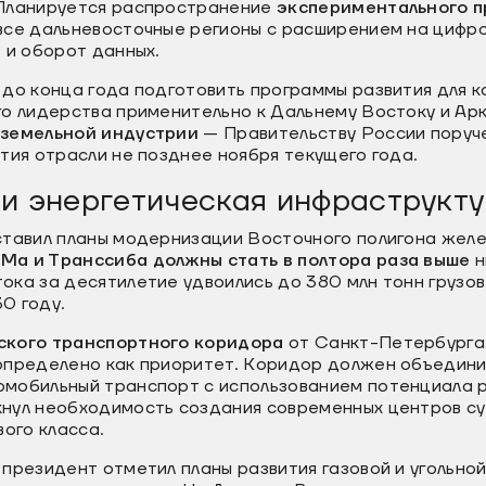
 Планируется распространение
экспериментального п
все дальневосточные регионы с расширением на цифр
 и оборот данных.
 до конца года подготовить программы развития для 
го лидерства применительно к Дальнему Востоку и Ар
земельной индустрии
— Правительству России поруч
тия отрасли не позднее ноября текущего года.
и энергетическая инфраструкт
ставил планы модернизации Восточного полигона желе
Ма и Транссиба должны стать в полтора раза выше
н
ка за десятилетие удвоились до 380 млн тонн грузов
30 году.
ского транспортного коридора
от Санкт-Петербурга
определено как приоритет. Коридор должен объедини
мобильный транспорт с использованием потенциала ре
нул необходимость создания современных центров су
вого класса.
президент отметил планы развития газовой и угольной