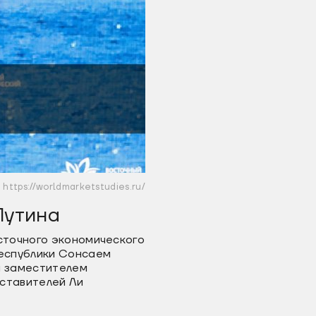
https://worldmarketstudies.ru/
Путина
сточного экономического
еспублики Сонсаем
 заместителем
ставителей Ли