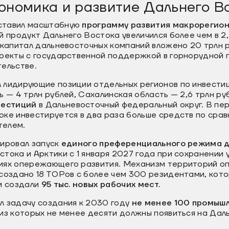
ономика и развитие Дальнего В
ставил масштабную
программу развития макрорегион
й продукт Дальнего Востока увеличился более чем в 2
капитал дальневосточных компаний вложено 20 трлн р
роекты с государственной поддержкой в горнорудной
тельстве.
лидирующие позиции отдельных регионов по инвестици
ь — 4 трлн рублей, Сахалинская область — 2,6 трлн ру
вестиций
в Дальневосточный федеральный округ. В пе
ке инвестируется в два раза больше средств по срав
телем.
сировал запуск
единого преференциального режима д
тока и Арктики с 1 января 2027 года при сохранении 
иях опережающего развития. Механизм территорий о
создано 18 ТОРов с более чем 300 резидентами, кото
и создали
95 тыс. новых рабочих мест.
л задачу создания к 2030 году
не менее 100 промышл
из которых не менее десяти должны появиться на Дал