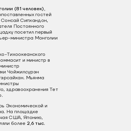
олии (81 человек),
опоставленных гостей
 Сонсай Сипхандон,
теля Постоянного
щадку посетил первый
мьер-министра Монголии
ко-Тихоокеанского
Коммасит и министр в
 министр
ики Чойжилсурэн
гэрсайхан. Мьянма
министры
Зо, здравоохранения Тет
о.
рь Экономической и
на. На площадке
ючая США, Японию,
ляли более
2,6 тыс.