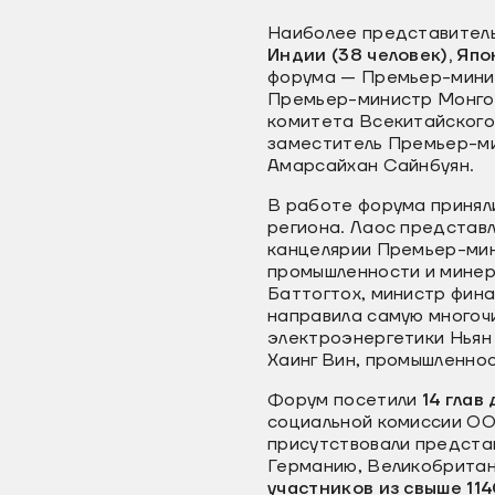
Наиболее представитель
Индии (38 человек), Япо
форума — Премьер-мини
Премьер-министр Монго
комитета Всекитайского
заместитель Премьер-ми
Амарсайхан Сайнбуян.
В работе форума принял
региона. Лаос представ
канцелярии Премьер-мин
промышленности и минер
Баттогтох, министр фин
направила самую многоч
электроэнергетики Ньян 
Хаинг Вин, промышленнос
Форум посетили
14 глав
социальной комиссии ОО
присутствовали предст
Германию, Великобритан
участников из свыше 11