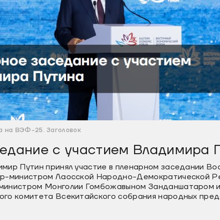
 на ВЭФ-25. Заголовок
едание с участием Владимира 
мир Путин принял участие в пленарном заседании Во
ер-министром Лаосской Народно-Демократической Р
министром Монголии Гомбожавыном Занданшатаром и
го комитета Всекитайского собрания народных пред