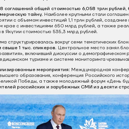
8 соглашений общей стоимостью 6,058 трлн рублей, б
ммерческую тайну
. Наиболее крупными стали соглашен
рятии с объемом инвестиций 1,1 трлн рублей, создани
м крае с инвестициями 650 млрд рублей, а также реа
в Якутии стоимостью 535,3 млрд рублей.
ма структурировалась вокруг семи тематических блок
 свыше 1 тыс. спикеров
. Центральное место занял бл
развития», включивший дискуссии о демографическом 
медицинском туризме и системе мониторинга чрезвыча
ализированные мероприятия
: Международная конфе
 высшего образования, конференция Российского исто
Великой Победы, а также молодежный форум «День б
ителей российских и зарубежных СМИ из десяти стр