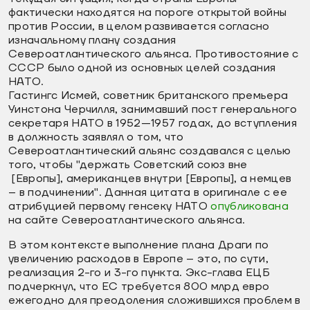
фактически находятся на пороге открытой войны
против России, в целом развивается согласно
изначальному плану создания
Североатлантического альянса. Противостояние с
СССР было одной из основных целей создания
НАТО.
Гастингс Исмей, советник британского премьера
Уинстона Черчилля, занимавший пост генерального
секретаря НАТО в 1952—1957 годах, до вступления
в должность заявлял о том, что
Североатлантический альянс создавался с целью
того, чтобы "держать Советский союз вне
[Европы], американцев внутри [Европы], а немцев
– в подчинении". Данная цитата в оригинале с ее
атрибуцией первому генсеку НАТО
опубликована
на сайте Североатлантического альянса.
В этом контексте выполнение плана Драги по
увеличению расходов в Европе – это, по сути,
реализация 2-го и 3-го пункта. Экс-глава ЕЦБ
подчеркнул, что ЕС требуется 800 млрд евро
ежегодно для преодоления сложившихся проблем в