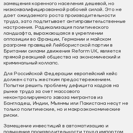
замещения коренного населения дешевой, но
низкоквалифицированной рабочей силой. Это не
дает ожидаемого роста производительности
труда, зато подпитывает антиправительственные
настроения. Радикализация политического
ландшафта, выражающаяся в укреплении
оппозиции во Франции, Германии и майском
разгроме правящей Лейбористской партии в
Британии силами движения Reform UK, является
прямой реакцией общества на экономический и
криминальный коллапс.
Для Российской Федерации европейский кейс
должен стать жестким предостережением.
Попытки решить проблему дефицита кадров на
рынке труда за счет массового
неконтролируемого завоза мигрантов из
Бангладеш, Индии, Мьянмы или Пакистана несут не
только политические, но и макроэкономические
риски.
Замещение инвестиций в автоматизацию и
повышение производительности труда импортом