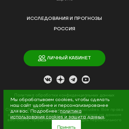
ИССЛЕДОВАНИЯ И ПРОГНОЗЫ
РОССИЯ
ЛИЧНЫЙ КАБИНЕТ
Политика обработки конфиденциальных данных
Мы обрабатываем cookies, чтобы сделать
наш сайт удобнее и персонализированее
Copyright ©
2023
-2026
worldmarketstudies
.
Все права
для вас. Подробнее:
политика
защищены. Вся информация, размещённая на данном
использования cookies и защита данных
.
веб-сайте, предназначена только для персонального
пользования
Принять