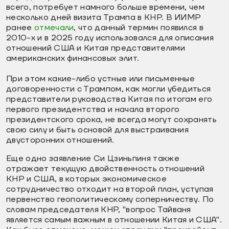
всего, потребует намного больше времени, чем
несколько дней визита Трампа в КНР. В ИИМР
ранее
отмечали
, что данный термин появился в
2010-х и в 2025 году использовался для описания
отношений США и Китая представителями
американских финансовых элит.
При этом какие-либо устные или письменные
договоренности с Трампом, как могли убедиться
представители руководства Китая по итогам его
первого президентства и начала второго
президентского срока, не всегда могут сохранять
свою силу и быть основой для выстраивания
двусторонних отношений.
Еще одно заявление Си Цзиньпиня также
отражает текущую двойственность отношений
КНР и США, в которых экономическое
сотрудничество отходит на второй план, уступая
первенство геополитическому соперничеству. По
словам председателя КНР, "вопрос Тайваня
является самым важным в отношении Китая и США".