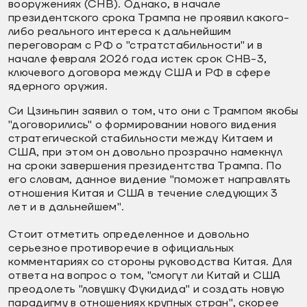
вооружениях (СНВ). Однако, в начале
президентского срока Трампа не проявил какого-
либо реального интереса к дальнейшим
переговорам с РФ о "стратстабильности" и в
начале февраля 2026 года истек срок СНВ-3,
ключевого договора между США и РФ в сфере
ядерного оружия.
Си Цзиньпин заявил о том, что они с Трампом якобы
"договорились" о формировании нового видения
стратегической стабильности между Китаем и
США, при этом он довольно прозрачно намекнул
на сроки завершения президентства Трампа. По
его словам, данное видение "поможет направлять
отношения Китая и США в течение следующих 3
лет и в дальнейшем".
Стоит отметить определенное и довольно
серьезное противоречие в официальных
комментариях со стороны руководства Китая. Для
ответа на вопрос о том, "смогут ли Китай и США
преодолеть "ловушку Фукидида" и создать новую
парадигму в отношениях крупных стран", скорее