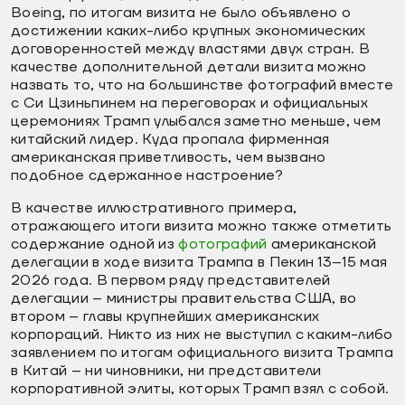
Boeing, по итогам визита не было объявлено о
достижении каких-либо крупных экономических
договоренностей между властями двух стран. В
качестве дополнительной детали визита можно
назвать то, что на большинстве фотографий вместе
с Си Цзиньпинем на переговорах и официальных
церемониях Трамп улыбался заметно меньше, чем
китайский лидер. Куда пропала фирменная
американская приветливость, чем вызвано
подобное сдержанное настроение?
В качестве иллюстративного примера,
отражающего итоги визита можно также отметить
содержание одной из
фотографий
американской
делегации в ходе визита Трампа в Пекин 13–15 мая
2026 года. В первом ряду представителей
делегации – министры правительства США, во
втором – главы крупнейших американских
корпораций. Никто из них не выступил с каким-либо
заявлением по итогам официального визита Трампа
в Китай – ни чиновники, ни представители
корпоративной элиты, которых Трамп взял с собой.