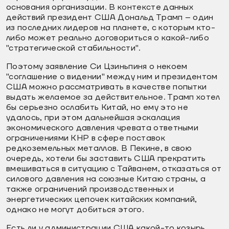
основания организации. В контексте данных
действий президент США Дональд Трамп – один
из последних лидеров на планете, с которым кто-
либо может реально договориться о какой-либо
"стратегической стабильности".
Поэтому заявление Си Цзиньпиня о некоем
"соглашение о видении" между ним и президентом
США можно рассматривать в качестве попытки
выдать желаемое за действительное. Трамп хотел
бы серьезно ослабить Китай, но ему это не
удалось, при этом дальнейшая эскалация
экономического давления чревата ответными
ограничениями КНР в сфере поставок
редкоземельных металлов. В Пекине, в свою
очередь, хотели бы заставить США прекратить
вмешиваться в ситуацию с Тайванем, отказаться от
силового давления на союзные Китаю страны, а
также ограничений производственных и
энергетических цепочек китайских компаний,
однако не могут добиться этого.
Есть ли у администрации США какой-то козырь,