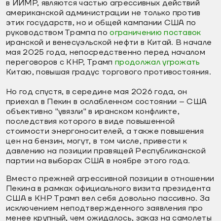
в ИИМР, являются частью агрессивных действий
американской администрации не только против
этих государств, но и общей кампании США по
руководством Трампа по
ограничению поставок
иранской и венесуэльской нефти в Китай. В начале
мая 2025 года, непосредственно перед началом
переговоров с КНР, Трамп
продолжал угрожать
Китаю, повышая градус торгового противостояния.
Но год спустя, в середине мая 2026 года, он
приехал в Пекин в ослабленном состоянии – США
объективно "увязли" в иранском конфликте,
последствия которого в виде повышенной
стоимости энергоносителей, а также повышения
цен на бензин, могут, в том числе, привести к
давлению на позиции правящей Республиканской
партии на выборах США в ноябре этого года.
Вместо прежней агрессивной позиции в отношении
Пекина в рамках официального визита президента
США в КНР Трамп вел себя довольно пассивно. За
исключением неподтвержденного заявления про
менее крупный, чем ожидалось, заказ на самолеты