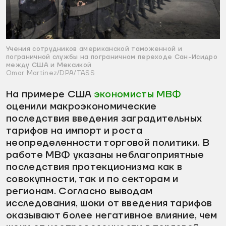
Учения сотрудников американской таможенной и
пограничной службы на пограничном переходе Сан-Исидро
между США и Мексикой
Omar Martinez/DPA/TASS
На примере США
экономисты МВФ
оценили макроэкономические
последствия введения заградительных
тарифов на импорт и роста
неопределенности торговой политики. В
работе МВФ указаны неблагоприятные
последствия протекционизма как в
совокупности, так и по секторам и
регионам. Согласно выводам
исследования, шоки от введения тарифов
оказывают более негативное влияние, чем