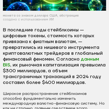
монета со знаком доллара США, абстракция
создано с использованием ИИ
В последние годы стейблкоины —
цифровые токены, стоимость которых
привязана к фиатным валютам, —
превратились из нишевого инструмента
криптовалютных трейдеров в глобальный
финансовый феномен. Согласно
данным
BIS
, их рыночная капитализация превысила
$300 миллиардов, а объем
трансграничных транзакций в 2024 году
составил более $400 миллиардов.
Широкое распространение стейблкоинов
способно фундаментально изменить
международную валютно-финансовую систему. Но
как ни странно, главным следствием этого