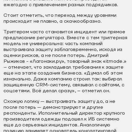
ежегодно с привлечением разных подрядчиков.
Стоит отметить, что переход между уровнями
происходит не плавно, а скачкообразно.
Триггером часто становится инцидент или прямое
предписание регулятора. Вместе с тем триггерная
модель не универсальна: часть компаний
выстраивала защиту заблаговременно, исходя из
оценки рисков, а не после потерь. Дмитрий
Рыжиков - «Лагонаки.ру», товарный знак «itmode.»
– отмечает, что закладывал требования к защите
еще на этапе создания бизнеса. «Думал об этом
изначально. Даже компанию строил так: выбирал
защищенную CRM-систему, связывал с сайтами, с
соцсетями. Всё делал сразу», – отметил он.
Схожую логику — выстраивать защиту до, а не
после потерь — демонстрируют и другие
респонденты. Исполнительный директор крупного
производителя одежды подошел к ИБ системно
еще до серьезных инцидентов. Аналогичную
позицию занимает основатель консалтинговой