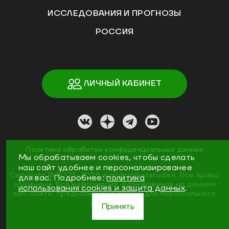
ИССЛЕДОВАНИЯ И ПРОГНОЗЫ
РОССИЯ
ЛИЧНЫЙ КАБИНЕТ
Политика обработки конфиденциальных данных
Мы обрабатываем cookies, чтобы сделать
наш сайт удобнее и персонализированее
Copyright ©
2023
-2026
worldmarketstudies
.
Все права
для вас. Подробнее:
политика
защищены. Вся информация, размещённая на данном
использования cookies и защита данных
.
веб-сайте, предназначена только для персонального
пользования
Принять