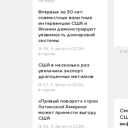
четверг
Впервые за 30 лет:
совместные валютные
интервенции США и
Японии демонстрируют
уязвимость долларовой
системы
16:39, 4 августа 2026,
11:2
вторник
США в несколько раз
увеличили экспорт
драгоценных металлов
16:27, 4 августа 2026,
вторник
«Правый поворот» стран
Латинской Америки
См
может принести выгоду
СШ
США
ин
12:34, 3 августа 2026,