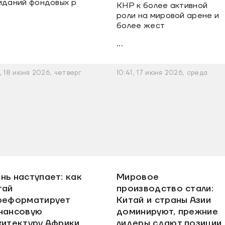
даний фондовых р
КНР к более активной
роли на мировой арене и
более жест
...
9, 18 июня 2026, четверг
10:41, 17 июня 2026, среда
нь наступает: как
Мировое
тай
производство стали:
реформатирует
Китай и страны Азии
нансовую
доминируют, прежние
хитектуру Африки
лидеры сдают позиции