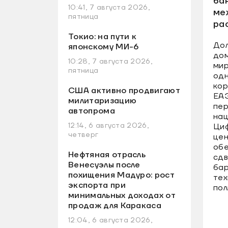
ба
10:41, 7 августа 2026,
ме
пятница
ра
Токио: на пути к
До
японскому МИ-6
дом
10:28, 7 августа 2026,
мир
пятница
одн
кор
США активно продвигают
ЕА
милитаризацию
пер
автопрома
нац
12:14, 6 августа 2026,
Ци
четверг
цен
обе
Нефтяная отрасль
сдв
Венесуэлы после
бар
похищения Мадуро: рост
тех
экспорта при
пол
минимальных доходах от
продаж для Каракаса
12:04, 6 августа 2026,