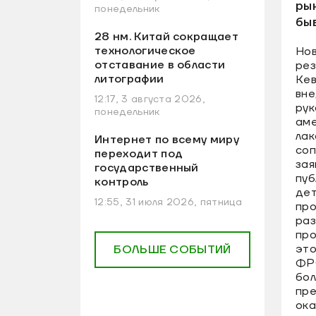
рын
понедельник
бы
28 нм. Китай сокращает
технологическое
Нов
отставание в области
ре
литографии
Кев
вне
12:17, 3 августа 2026,
рук
понедельник
аме
лак
Интернет по всему миру
со
переходит под
зая
государственный
пуб
контроль
дет
12:55, 31 июля 2026, пятница
про
раз
про
это
БОЛЬШЕ СОБЫТИЙ
ФРС
бол
пре
ока