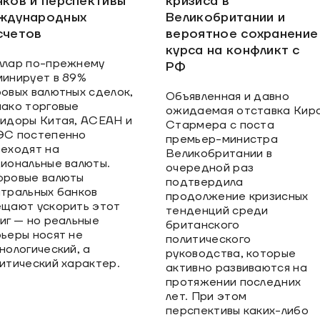
нков и перспективы
кризиса в
ждународных
Великобритании и
счетов
вероятное сохранение
курса на конфликт с
ллар по-прежнему
РФ
инирует в 89%
овых валютных сделок,
Объявленная и давно
ако торговые
ожидаемая отставка Кир
идоры Китая, АСЕАН и
Стармера с поста
ЭС постепенно
премьер-министра
еходят на
Великобритании в
иональные валюты.
очередной раз
фровые валюты
подтвердила
тральных банков
продолжение кризисных
щают ускорить этот
тенденций среди
иг — но реальные
британского
ьеры носят не
политического
нологический, а
руководства, которые
итический характер.
активно развиваются на
протяжении последних
лет. При этом
перспективы каких-либо