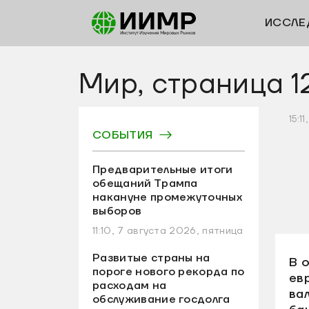
ИССЛЕ
Мир, страница 1
15:1
СОБЫТИЯ
Предварительные итоги
обещаний Трампа
накануне промежуточных
выборов
11:10, 7 августа 2026, пятница
Развитые страны на
В 
пороге нового рекорда по
ев
расходам на
ва
обслуживание госдолга