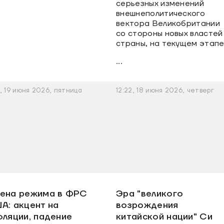
серьезных изменений
внешнеполитического
вектора Великобритании
со стороны новых властей
страны, на текущем этап
...
2, 19 июня 2026, пятница
12:22, 18 июня 2026, четверг
ена режима в ФРС
Эра "великого
А: акцент на
возрождения
фляции, падение
китайской нации" Си