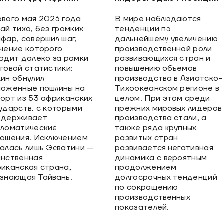
вого мая 2026 года
В мире наблюдаются
ай тихо, без громких
тенденции по
фар, совершил шаг,
дальнейшему увеличению
чение которого
производственной роли
одит далеко за рамки
развивающихся стран и
говой статистики:
повышению объемов
ин обнулил
производства в Азиатско
оженные пошлины на
Тихоокеанском регионе в
орт из 53 африканских
целом. При этом среди
ударств, с которыми
прежних мировых лидеров
ддерживает
производства стали, а
ломатические
также ряда крупных
ошения. Исключением
развитых стран
алась лишь Эсватини —
развивается негативная
нственная
динамика с вероятным
иканская страна,
продолжением
знающая Тайвань.
долгосрочных тенденций
по сокращению
производственных
показателей.