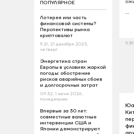
ожи
ПОПУЛЯРНОЕ
...
Лотерея или часть
финансовой системы?
Перспективы рынка
криптовалют
11:3
11:21, 21 декабря 2023,
четверг
Энергетика стран
Европы в условиях жаркой
погоды: обострение
рисков аварийных сбоев
и долгосрочных затрат
09:32, 1 июня 2026,
понедельник
Юа
Впервые за 30 лет:
Ки
совместные валютные
пе
интервенции США и
фи
Японии демонстрируют
ар