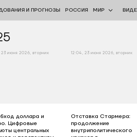
ДОВАНИЯ И ПРОГНОЗЫ
РОССИЯ
МИР
ВИД
25
1, 23 июня 2026, вторник
12:04, 23 июня 2026, вторник
обход доллара и
Отставка Стармера:
ро. Цифровые
продолжение
люты центральных
внутриполитического