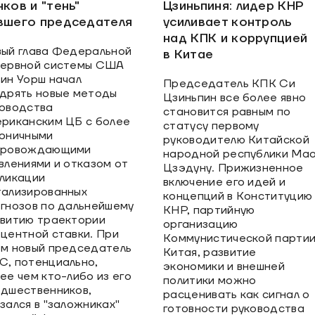
ков и "тень"
Цзиньпиня: лидер КНР
вшего председателя
усиливает контроль
над КПК и коррупцией
ый глава Федеральной
в Китае
зервной системы США
ин Уорш начал
Председатель КПК Си
дрять новые методы
Цзиньпин все более явно
оводства
становится равным по
риканским ЦБ с более
статусу первому
оничными
руководителю Китайской
провождающими
народной республики Ма
влениями и отказом от
Цзэдуну. Прижизненное
ликации
включение его идей и
ализированных
концепций в Конституцию
гнозов по дальнейшему
КНР, партийную
витию траектории
организацию
центной ставки. При
Коммунистической парти
м новый председатель
Китая, развитие
, потенциально,
экономики и внешней
ее чем кто-либо из его
политики можно
дшественников,
расценивать как сигнал о
зался в "заложниках"
готовности руководства