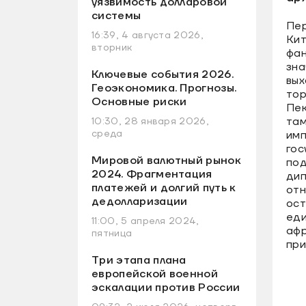
уязвимость долларовой
системы
Пер
16:39, 4 августа 2026,
Кит
вторник
фан
зна
Ключевые события 2026.
вых
Геоэкономика. Прогнозы.
тор
Основные риски
Пек
там
10:30, 28 января 2026,
среда
имп
гос
Мировой валютный рынок
по
2024. Фрагментация
дип
платежей и долгий путь к
отн
дедолларизации
ост
еди
11:00, 5 апреля 2024,
афр
пятница
при
Три этапа плана
европейской военной
эскалации против России