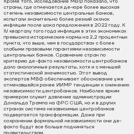
Кроме того, исследование МВФ показало, что
страны, где отмечается де-юре более высокая
степень независимости центральных банков,
испытали значительно более резкий скачок
инфляции после шока предложения в 2022 году. К
IV кварталу того года инфляция в этих экономиках
превысила исторические нормы на 2,2 процентных
пункта, что выше, чем в государствах с более
слабыми правовыми гарантиями независимости
центральных банков. Сравнение стран по
критерию де-факто независимости центробанков
дало аналогичные результаты, хотя и с меньшей
статистической значимостью. Этот вывод
экспертов МВФ обеспечивает обоснование уже
отмечавшейся ранее ИИМР тенденции к снижению
независимости центробанков. Наиболее ярким
примером служит давление администрации
Дональда Трампа на ФРС США, но и в других
странах система независимых центробанков
подвергается трансформации. Даже при
сохранении формальной независимости они де-
факто будут все больше подчиняться
правительствам.