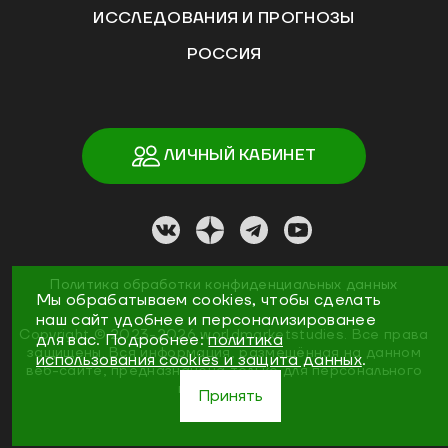
ИССЛЕДОВАНИЯ И ПРОГНОЗЫ
РОССИЯ
ЛИЧНЫЙ КАБИНЕТ
Политика обработки конфиденциальных данных
Мы обрабатываем cookies, чтобы сделать
наш сайт удобнее и персонализированее
Copyright ©
2023
-2026
worldmarketstudies
.
Все права
для вас. Подробнее:
политика
защищены. Вся информация, размещённая на данном
использования cookies и защита данных
.
веб-сайте, предназначена только для персонального
пользования
Принять